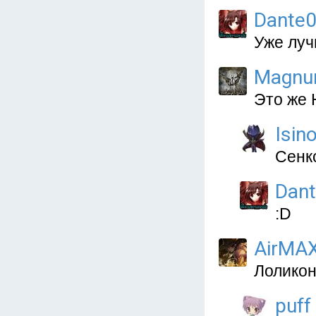
Dante
Уже луч
Magnu
Это же 
Isin
Сенкс
Dan
:D
AirMA
Лоликон 
puff