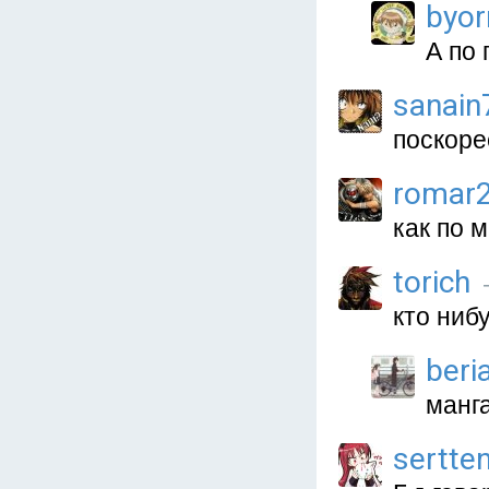
byor
А по 
sanain
поскоре
romar
как по 
torich
кто ниб
beri
манг
sertte