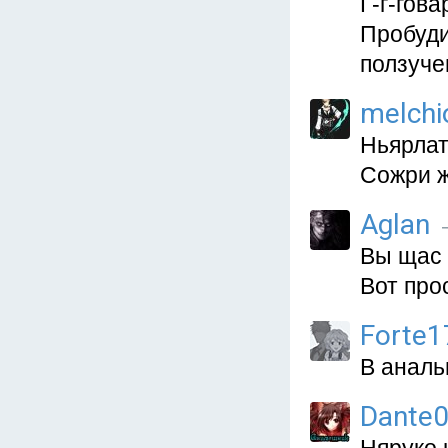
Г-г-гов
Пробуди
ползуче
melchi
Ньярлат
Сожри ж
Aglan
Вы щас 
Вот про
Forte1
В аналь
Dante