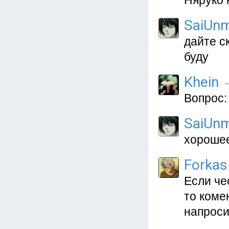
Няруко 
SaiUnm
дайте с
буду
Khein
—
Вопрос:
SaiUnm
хорошее
Forkas
Если че
то коме
напроси