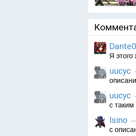
Коммента
Dante
Я этого
uucyc
описани
uucyc
с таким
Isino
—
с описа