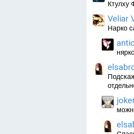
Ктулху Фт
Veliar 
Нарко с
anti
нярк
elsabr
Подскаж
отдельн
joke
можн
elsa