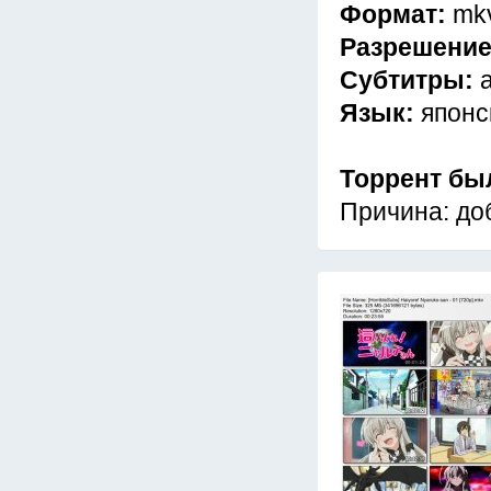
Формат:
mk
Разрешени
Субтитры:
Язык:
японс
Торрент бы
Причина: до