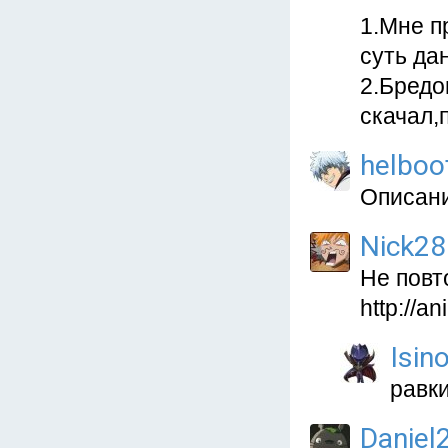
1.Мне п
суть да
2.Бредо
скачал,
helboo
Описание
Nick2
Не повт
http://a
Isin
равк
Daniel