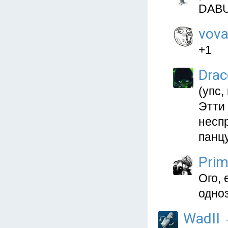
DAB
vova
+1
Dra
(упс,
Этти 
неспр
панцу
Prim
Ого, 
одноз
WadII