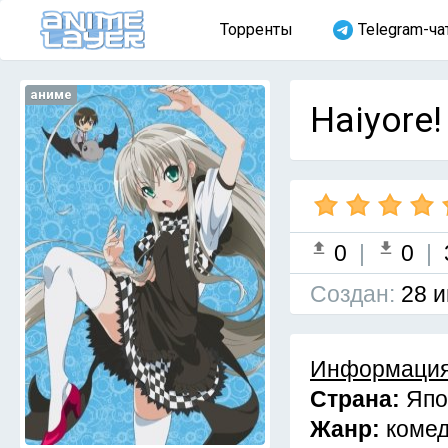
Торренты
Telegram-ча
аниме
Haiyore!
0
|
0
|
Cоздан:
28 и
Информация
Страна:
Япо
Жанр:
коме