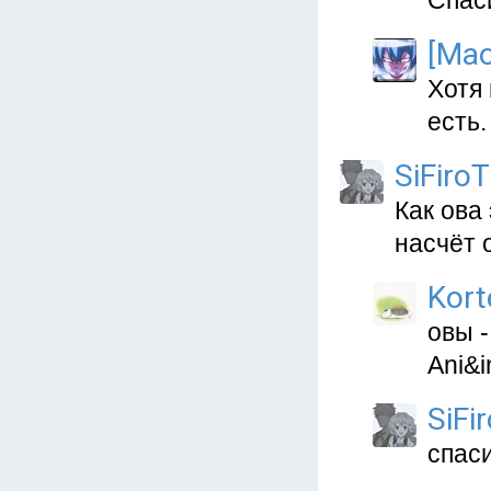
Спас
[Mao
Хотя 
есть.
SiFiroT
Как ова 
насчёт 
Kort
овы -
Ani&
SiFi
спаси