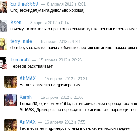
SpitFire3559
— 8 апреля 2012 в 0:01
Ого)Неожидал)манга довольно хороша)
Ksen
— 8 апреля 2012 в 0:14
почему то как только прошел по ссылке тут же вспомнилось аниме 
terry_nate
— 8 апреля 2012 в 4:28
dear boys остаются поим любимым спортивным аниме, посмотрим
Triman42
— 15 апреля 2012 в 20:26
Перевод расстраивает.
AirMAX
— 15 апреля 2012 в 20:31
На днях заменю на дримерс тим.
Karsh
— 15 апреля 2012 в 21:06
Triman42
, о, и чем же? (Ведь там сейчас мой перевод, если 
AirMAX
, Дримерсы не переводят это аниме, его переводит нов
AirMAX
— 16 апреля 2012 в 7:55
Так и есть но и дримерсы с ним в связке, неплохой тандем.