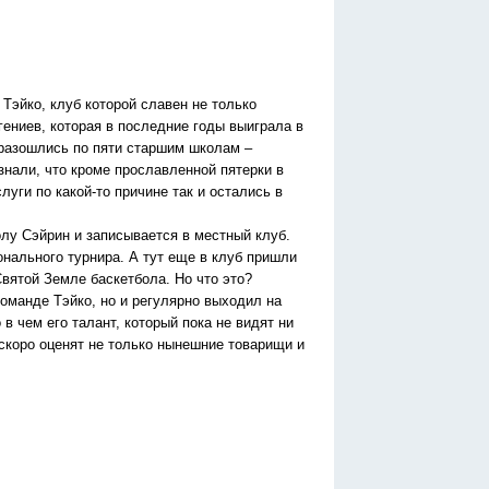
эйко, клуб которой славен не только
гениев, которая в последние годы выиграла в
 разошлись по пяти старшим школам –
знали, что кроме прославленной пятерки в
луги по какой-то причине так и остались в
лу Сэйрин и записывается в местный клуб.
онального турнира. А тут еще в клуб пришли
Святой Земле баскетбола. Но что это?
команде Тэйко, но и регулярно выходил на
в чем его талант, который пока не видят ни
 скоро оценят не только нынешние товарищи и