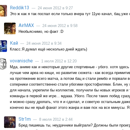
Reddik13
— 24 июня 2012 в 9:27
Это ж как я так поспал если только вчера тут 11ую качал, бац уже
AirMAX
— 24 июня 2012 в 9:58
Необьяснимо, но факт :D
Кай
— 24 июня 2012 в 9:34
Класс.Я думал ещё несколько дней ждать)
vovanische
— 1 июля 2012 в 12:20
Мда, аниме как и некоторые другие спортивные - убого. хотя здес
лучше чем ареа но кищи, но развитие сюжета - как всегда примити
на протяжение всего матча, а потом бац и стали рембо и порвали в
соперники соответственно стали убогими простофилями. Блин, ну н
для начала, укрепили бы коллектив, получили бы новых игроков и 
команды в первой же игре... мдааа. Убого. После таких побед сразу
и можно сразу дропать, что я и сделал, и советую остальным даже
конечно вы не ярый фанат этого жанра и вам пох на все минусы. Я 
Str1m
— 8 июля 2012 в 2:44
Бред пишиешь ты, неудачники выйграли? Должны были проигр