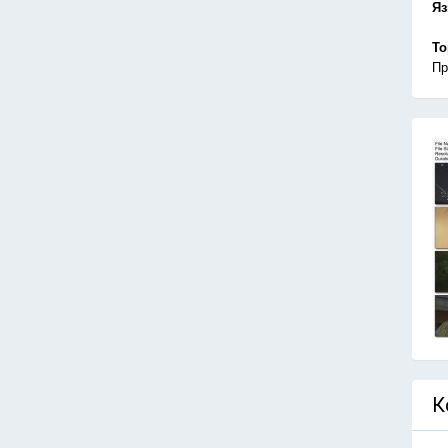
Я
То
Пр
К