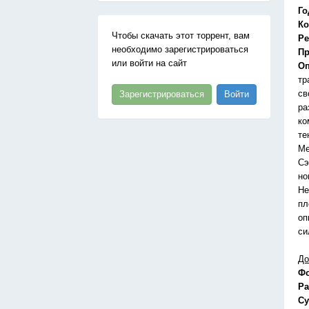
Го
Ко
Чтобы скачать этот торрент, вам
Ре
необходимо зарегистрироваться
Пр
или войти на сайт
Оп
тр
св
Зарегистрироваться
Войти
ра
ко
те
Ме
Сэ
но
Не
пл
оп
си
До
Ф
Ра
Су