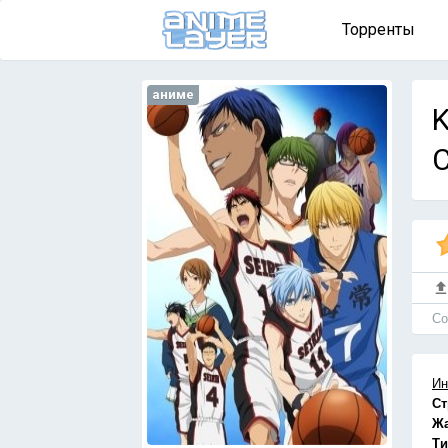
Торренты
аниме
K
Cо
Ин
Ст
Ж
Ти