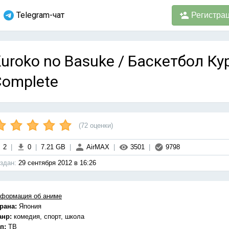
Telegram-чат
Регистра
uroko no Basuke / Баскетбол Кур
Complete
(
72
оценки)
2
|
0
|
7.21 GB
|
AirMAX
|
3501
|
9798
здан:
29 сентября 2012 в 16:26
формация об аниме
рана:
Япония
анр:
комедия, спорт, школа
п:
ТВ