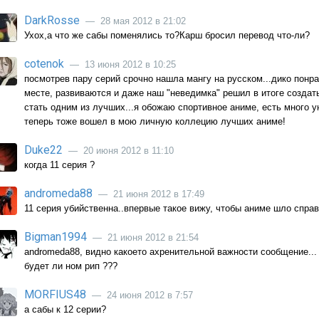
DarkRosse
— 28 мая 2012 в 21:02
Ухох,а что же сабы поменялись то?Карш бросил перевод что-ли?
cotenok
— 13 июня 2012 в 10:25
посмотрев пару серий срочно нашла мангу на русском...дико понрав
месте, развиваются и даже наш "неведимка" решил в итоге создат
стать одним из лучших...я обожаю спортивное аниме, есть много у
теперь тоже вошел в мою личную коллецию лучших аниме!
Duke22
— 20 июня 2012 в 11:10
когда 11 серия ?
andromeda88
— 21 июня 2012 в 17:49
11 серия убийственна..впервые такое вижу, чтобы аниме шло справ
Bigman1994
— 21 июня 2012 в 21:54
andromeda88, видно какоето ахренительной важности сообщение...
будет ли ном рип ???
MORFIUS48
— 24 июня 2012 в 7:57
а сабы к 12 серии?