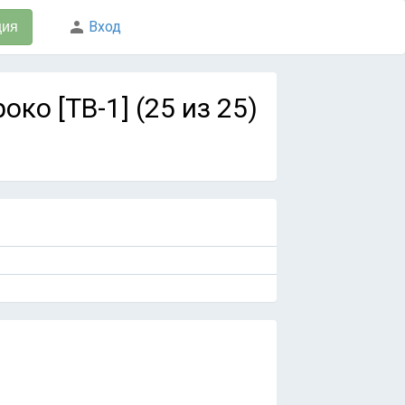
Вход
ция
око [ТВ-1] (25 из 25)