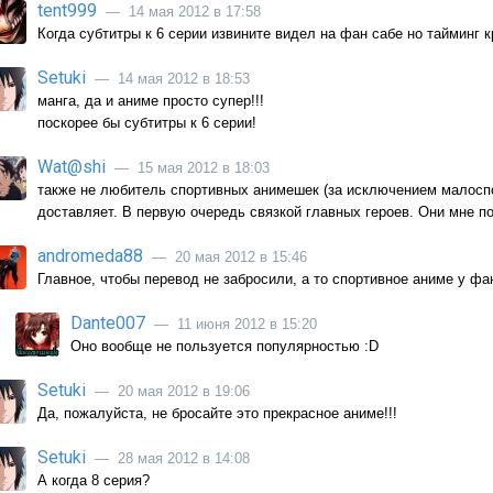
tent999
— 14 мая 2012 в 17:58
Когда субтитры к 6 серии извините видел на фан сабе но тайминг к
Setuki
— 14 мая 2012 в 18:53
манга, да и аниме просто супер!!!
поскорее бы субтитры к 6 серии!
Wat@shi
— 15 мая 2012 в 18:03
также не любитель спортивных анимешек (за исключением малоспор
доставляет. В первую очередь связкой главных героев. Они мне п
andromeda88
— 20 мая 2012 в 15:46
Главное, чтобы перевод не забросили, а то спортивное аниме у фа
Dante007
— 11 июня 2012 в 15:20
Оно вообще не пользуется популярностью :D
Setuki
— 20 мая 2012 в 19:06
Да, пожалуйста, не бросайте это прекрасное аниме!!!
Setuki
— 28 мая 2012 в 14:08
А когда 8 серия?