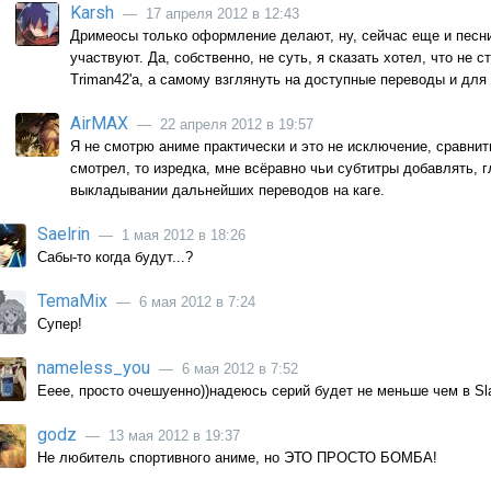
Karsh
— 17 апреля 2012 в 12:43
Дримеосы только оформление делают, ну, сейчас еще и песни
участвуют. Да, собственно, не суть, я сказать хотел, что не
Triman42'а, а самому взглянуть на доступные переводы и для
AirMAX
— 22 апреля 2012 в 19:57
Я не смотрю аниме практически и это не исключение, сравнит
смотрел, то изредка, мне всёравно чьи субтитры добавлять, 
выкладывании дальнейших переводов на каге.
Saelrin
— 1 мая 2012 в 18:26
Сабы-то когда будут...?
TemaMix
— 6 мая 2012 в 7:24
Супер!
nameless_you
— 6 мая 2012 в 7:52
Ееее, просто очешуенно))надеюсь серий будет не меньше чем в Sla
godz
— 13 мая 2012 в 19:37
Не любитель спортивного аниме, но ЭТО ПРОСТО БОМБА!