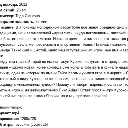
д выхода:
2012
л серий:
25 эп
жиссер:
Тада Сюнсукэ
одолжительность:
25 мин
исание:
В японском молодежном баскетболе все знают среднюю школу Т
адициями, но и великолепной «дрим тим», «чудо-поколением», пятеркой 
оей категории все, что можно. Настало время – и пятеро юных талантов
зумеется, столь же престижным в спортивном плане. Но лишь немногие 
манде Тэйко был и шестой, мало чем уступавший им игрок, чье имя и зас
ни…
жду тем главный герой по имени Тэцуя Куроко поступает в старшую шко
йрин – школа новая, но ее команда уже успела побывать в финале наци
вички, один из которых по имени Тайга Кагами учился игре в Америке – 
казистый с виду Куроко, по его словам, не только числился в звездной 
ощадку с «поколением чудес»? Правду ли говорит парень, и если так, то 
ытные игроки, ни девушка-тренер Рико Айда? Ответ прост – игру Куроко
льнейшие старшие школы Японии, но и мы, зрители сериала!
полнительно
ормат:
mp4
зрешение:
1280x720
бтитры:
русские (софтсаб)