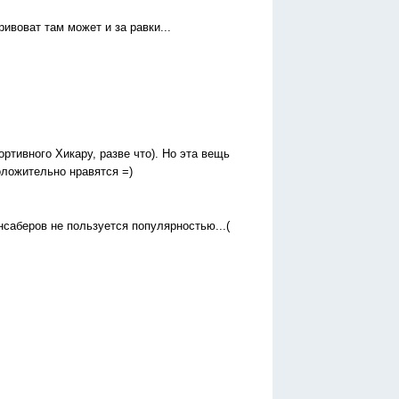
ривоват там может и за равки...
тивного Хикару, разве что). Но эта вещь
оложительно нравятся =)
нсаберов не пользуется популярностью...(