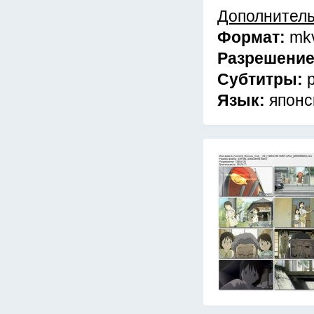
Дополнител
Формат:
mk
Разрешени
Субтитры:
Язык:
японс