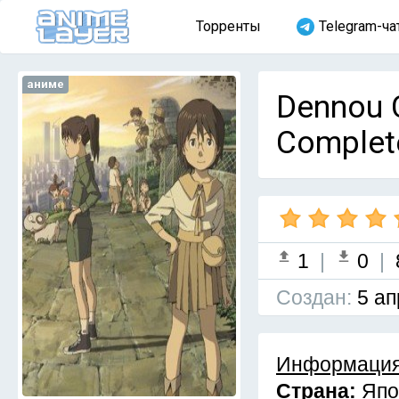
Торренты
Telegram-ча
аниме
Dennou C
Complet
1
|
0
|
Cоздан:
5 ап
Информация
Страна:
Япо