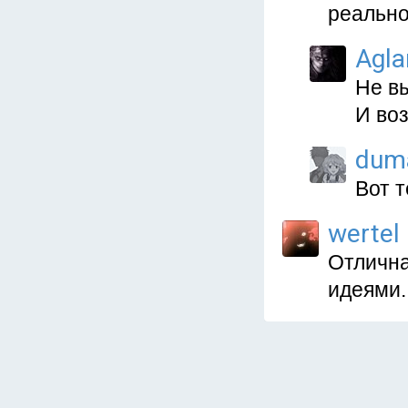
реально
Agla
Не вы
И воз
dum
Вот 
wertel
Отлична
идеями.