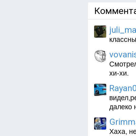
Коммента
juli_m
классный
vovani
Смотрел
хи-хи.
Rayan
видел,р
далеко 
Grimm
Хаха, н