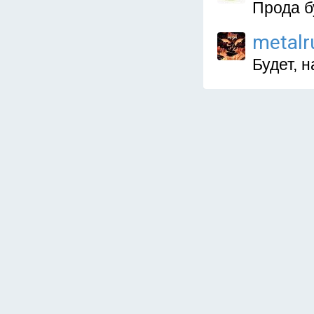
Прода б
metalr
Будет, н