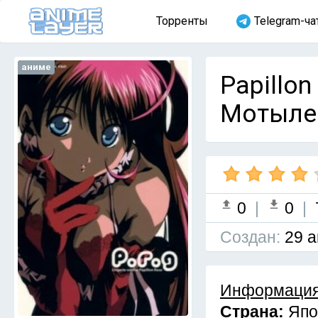
Торренты
Telegram-ча
аниме
Papillo
Мотылек
0
|
0
|
Cоздан:
29 а
Информация
Страна:
Япо