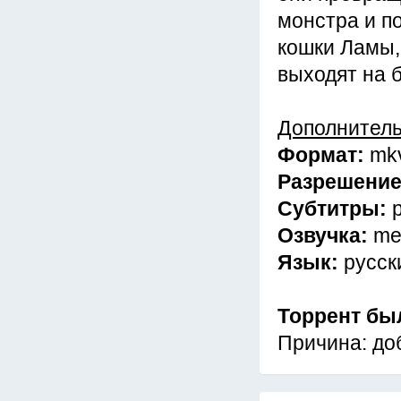
монстра и п
кошки Ламы,
выходят на б
Дополнител
Формат:
mk
Разрешени
Субтитры:
Озвучка:
me
Язык:
русск
Торрент бы
Причина: до