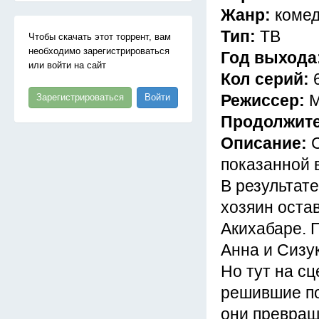
Жанр:
комед
Тип:
ТВ
Чтобы скачать этот торрент, вам
необходимо зарегистрироваться
Год выхода
или войти на сайт
Кол серий:
Режиссер:
М
Зарегистрироваться
Войти
Продолжит
Описание:
показанной 
В результат
хозяин остав
Акихабаре. 
Анна и Сизук
Но тут на с
решившие по
они превращ