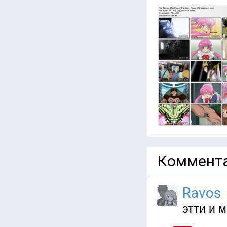
Коммента
Ravos
этти и 