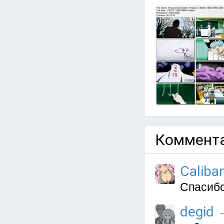
Коммента
Caliba
Спасиб
degid
—