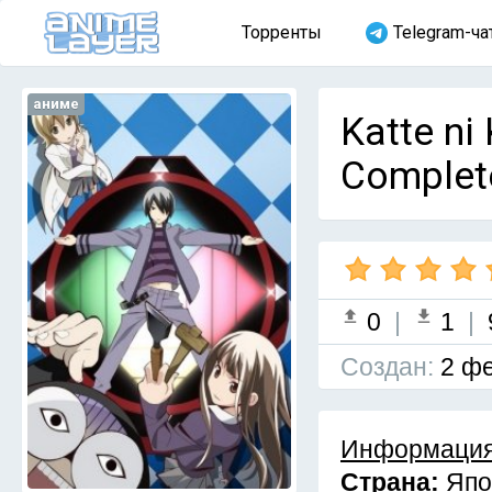
Торренты
Telegram-ча
аниме
Katte ni 
Complet
0
|
1
|
Cоздан:
2 фе
Информация
Страна:
Япо