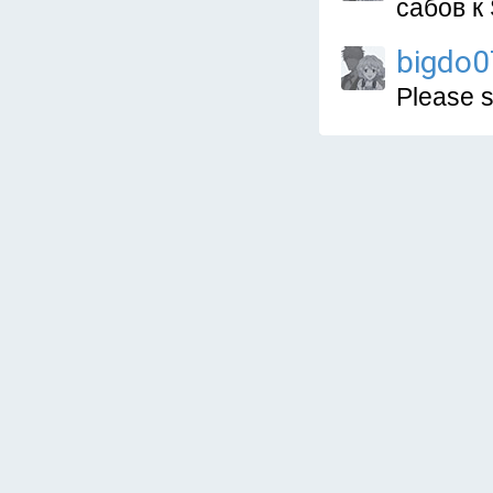
сабов к 
bigdo0
Please 