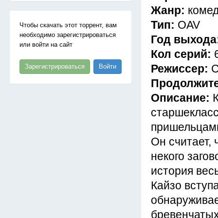
Жанр:
комед
Тип:
OAV
Чтобы скачать этот торрент, вам
необходимо зарегистрироваться
Год выхода
или войти на сайт
Кол серий:
6
Режиссер:
С
Зарегистрироваться
Войти
Продолжите
Описание:
старшекласс
пришельцами
Он считает, 
некого заго
история вес
Кайзо вступ
обнаруживае
бревенчатых