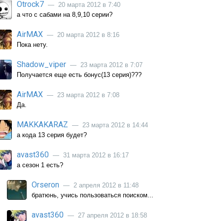
Otrock7
— 20 марта 2012 в 7:40
а что с сабами на 8,9,10 серии?
AirMAX
— 20 марта 2012 в 8:16
Пока нету.
Shadow_viper
— 23 марта 2012 в 7:07
Получается еще есть бонус(13 серия)???
AirMAX
— 23 марта 2012 в 7:08
Да.
MAKKAKARAZ
— 23 марта 2012 в 14:44
а кода 13 серия будет?
avast360
— 31 марта 2012 в 16:17
а сезон 1 есть?
Orseron
— 2 апреля 2012 в 11:48
братюнь, учись пользоваться поиском...
avast360
— 27 апреля 2012 в 18:58