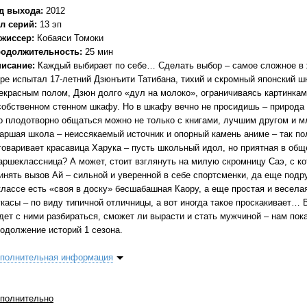
д выхода:
2012
л серий:
13 эп
жиссер:
Кобаяси Томоки
одолжительность:
25 мин
исание:
Каждый выбирает по себе… Сделать выбор – самое сложное в ж
ре испытал 17-летний Дзюнъити Татибана, тихий и скромный японский 
екрасным полом, Дзюн долго «дул на молоко», ограничиваясь картинка
собственном стенном шкафу. Но в шкафу вечно не просидишь – природа б
о плодотворно общаться можно не только с книгами, лучшим другом и м
аршая школа – неиссякаемый источник и опорный камень аниме – так пол
говаривает красавица Харука – пусть школьный идол, но приятная в об
аршеклассница? А может, стоит взглянуть на милую скромницу Саэ, с к
инять вызов Ай – сильной и уверенной в себе спортсменки, да еще подр
классе есть «своя в доску» бесшабашная Каору, а еще простая и весела
касы – по виду типичной отличницы, а вот иногда такое проскакивает… В
дет с ними разбираться, сможет ли вырасти и стать мужчиной – нам пок
одолжение историй 1 сезона.
полнительная информация
полнительно