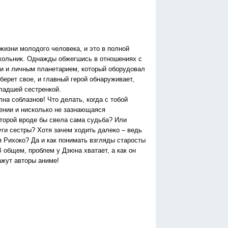
изни молодого человека, и это в полной
школьник. Однажды обжегшись в отношениях с
ми и личным планетарием, который оборудовал
ерет свое, и главный герой обнаруживает,
ладшей сестренкой.
на соблазнов! Что делать, когда с тобой
щении и нисколько не зазнающаяся
оторой вроде бы свела сама судьба? Или
уги сестры? Хотя зачем ходить далеко – ведь
я Рихоко? Да и как понимать взгляды старосты
 общем, проблем у Дзюна хватает, а как он
ажут авторы аниме!