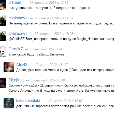
Z1reael
— 18 февраля 2012 в 13:31
выход сабов отстает уже на 2 недели, и это грустно...
chainsaws
— 26 февраля 2012 в 14:59
Перевод идёт в онгоинге. Всё упирается в редактора. Будет редакц
chainsaws
— 26 февраля 2012 в 15:03
@GorilaZZ Вам, наверное, больше по душе Magic_Nippon, так смотр
Otrock7
— 10 марта 2012 в 3:24
а как скоро будут сабы добавлены?
Alik42
— 10 марта 2012 в 11:22
Да вот, уже больше месяца ждем(( Обещали пак из трех серий,
Shinjitsu
— 16 марта 2012 в 15:00
Срочно хочу сабы к 11 серии)) хотя бы на английском... госспадя 
было с Аяцудзи, но блин... на вкус и цвет(( Хоть бы мувики какие 
kakashihatake
— 20 марта 2012 в 18:07
дак няшные торренты поставляют раньше всех с ансабом. сам