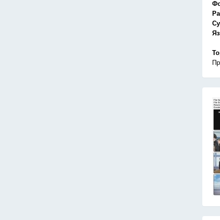
Ф
Ра
Су
Я
То
Пр