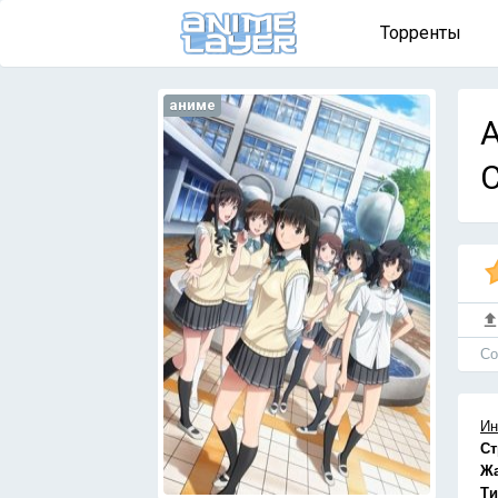
Торренты
аниме
A
Cо
Ин
Ст
Ж
Ти