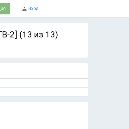
Вход
ция
-2] (13 из 13)