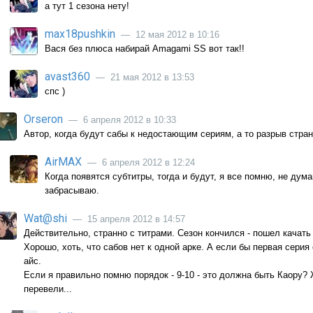
а тут 1 сезона нету!
max18pushkin
— 12 мая 2012 в 10:16
Вася без плюса набирай Amagami SS вот так!!
avast360
— 21 мая 2012 в 13:53
спс )
Orseron
— 6 апреля 2012 в 10:33
Автор, когда будут сабы к недостающим сериям, а то разрыв стран
AirMAX
— 6 апреля 2012 в 12:24
Когда появятся субтитры, тогда и будут, я все помню, не дума
забрасываю.
Wat@shi
— 15 апреля 2012 в 14:57
Действительно, странно с титрами. Сезон кончился - пошел качать 
Хорошо, хоть, что сабов нет к одной арке. А если бы первая серия
айс.
Если я правильно помню порядок - 9-10 - это должна быть Каору?
перевели...