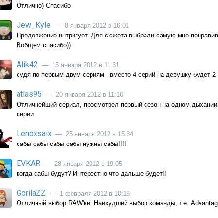
Отлично) Спасибо
Jew_Kyle
— 8 января 2012 в 16:01
Продолжение интригует. Для сюжета выбрали самую мне понрави
Вобщем спасибо))
Alik42
— 15 января 2012 в 11:31
судя по первым двум сериям - вместо 4 серий на девушку будет 2 
atlas95
— 20 января 2012 в 11:10
Отличнейший сериал, просмотрел первый сезон на одном дыхании.
серии
Lenoxsaix
— 25 января 2012 в 15:34
сабы сабы сабы сабы нужны сабы!!!!
EVKAR
— 28 января 2012 в 19:05
когда сабы будут? Интерестно что дальше будет!!
GorilaZZ
— 1 февраля 2012 в 10:16
Отличный выбор RAW'ки! Наихудший выбор команды, т.е. Advantage