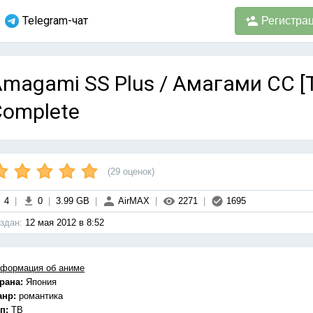
Telegram-чат
Регистра
magami SS Plus / Амагами СС [ТВ
Complete
(
29
оценок)
4
|
0
|
3.99 GB
|
AirMAX
|
2271
|
1695
здан:
12 мая 2012 в 8:52
формация об аниме
рана:
Япония
анр:
романтика
п:
ТВ