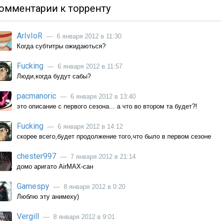
омментарии к торренту
ArIvIoR
— 6 января 2012 в 11:30
Когда субтитры ожидаються?
Fucking
— 6 января 2012 в 11:57
Люди,когда будут сабы?
pacmanoric
— 6 января 2012 в 13:40
это описание с первого сезона... а что во втором та будет?!
Fucking
— 6 января 2012 в 14:12
скорее всего,будет продолжение того,что было в первом сезоне
chester997
— 7 января 2012 в 21:14
домо аригато AirMAX-сан
Gamespy
— 8 января 2012 в 0:20
Люблю эту анимеху)
Vergill
— 8 января 2012 в 9:01