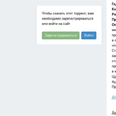
Го
Ко
Чтобы скачать этот торрент, вам
Ре
необходимо зарегистрироваться
Пр
или войти на сайт
Оп
ме
пр
Зарегистрироваться
Войти
в 
чт
Ст
за
ст
пр
в 
Цу
бу
Пр
До
До