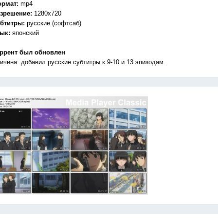
ормат:
mp4
зрешение:
1280x720
бтитры:
русские (софтсаб)
зык:
японский
ррент был обновлен
ичина: добавил русские субтитры к 9-10 и 13 эпизодам.