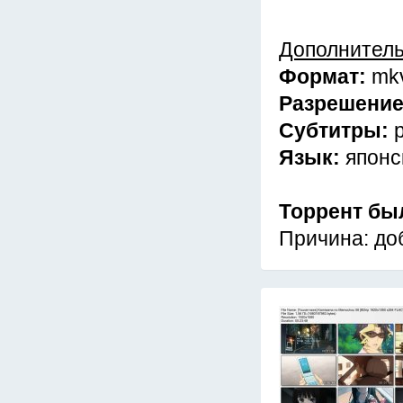
Дополнител
Формат:
mk
Разрешени
Субтитры:
Язык:
японс
Торрент бы
Причина: доб