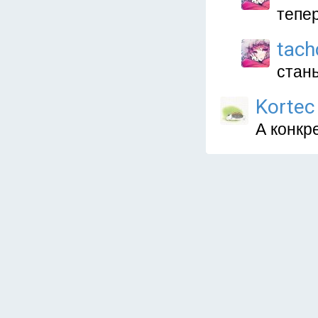
тепе
tach
стань
Kortec
А конкр