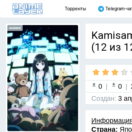
Торренты
Telegram-ча
аниме
Kamisam
(12 из 1
0
|
0
|
Cоздан:
3 ап
Информация
Страна:
Япо