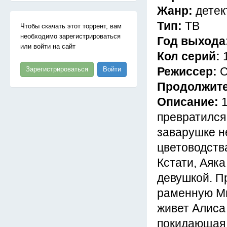
Жанр:
детек
Тип:
ТВ
Чтобы скачать этот торрент, вам
необходимо зарегистрироваться
Год выхода
или войти на сайт
Кол серий:
Режиссер:
С
Зарегистрироваться
Войти
Продолжит
Описание:
превратился 
заварушке н
цветоводств
Кстати, Аяка
девушкой. П
раменную Ми
живет Алиса 
покидающая