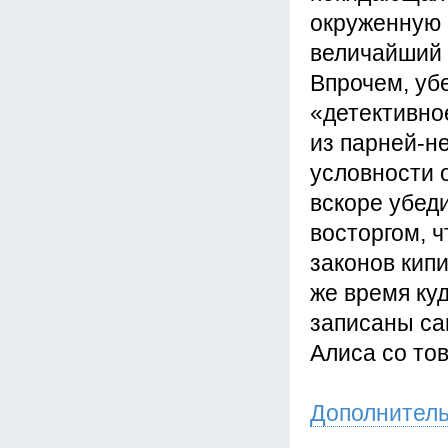
окруженную 
величайший 
Впрочем, уб
«детективно
из парней-н
условности 
вскоре убед
восторгом, ч
законов кипи
же время ку
записаны са
Алиса со то
Дополнител