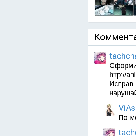
Коммента
tachch
Оформит
http://a
Исправь
наруша
ViAs
По-м
tach