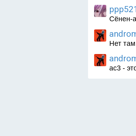
ppp52
Сёнен-а
andro
Нет там
andro
ac3 - э