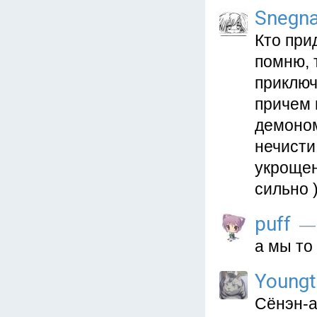
Snegna
Кто при
помню, 
приключ
причем 
демоном
нечисти
укрощен
сильно )
puff
— 
а мы то
Youngt
Сёнэн-ай