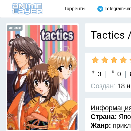
Торренты
Telegram-ча
аниме
Tactics 
3
|
0
|
Cоздан:
18 н
Информация
Страна:
Япо
Жанр:
прикл