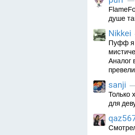
— 
FlameFo
душе та
Nikkei
Пуфф я 
мистиче
Аналог 
превели
sanji
— 
Только 
для дев
qaz56
Смотрел