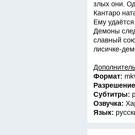
злых они. О
Кантаро ната
Ему удаётся 
Демоны след
славный сою
лисичке-дем
Дополнител
Формат:
mk
Разрешени
Субтитры:
Озвучка:
Ха
Язык:
русск