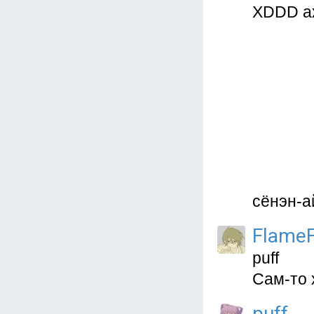
XDDD ах
сёнэн-ай
Flame
puff
Сам-то 
puff