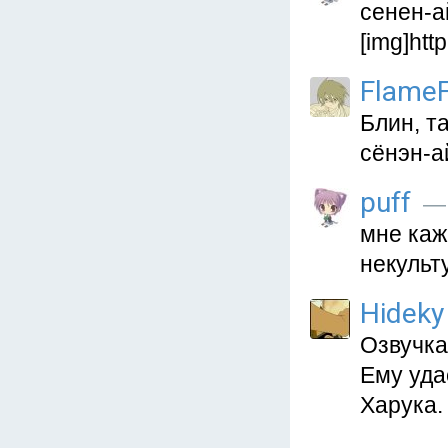
сенен-а
[img]http
Flame
Блин, т
сёнэн-а
puff
— 
мне каж
некульт
Hideky
Озвучка
Ему уда
Харука. 