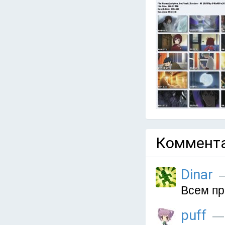
Коммента
Dinar
—
Всем пр
puff
— 