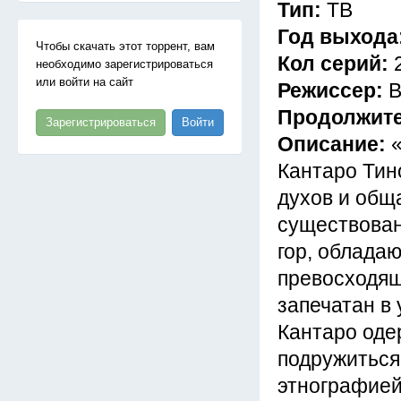
Тип:
ТВ
Год выхода
Чтобы скачать этот торрент, вам
Кол серий:
необходимо зарегистрироваться
или войти на сайт
Режиссер:
В
Продолжит
Зарегистрироваться
Войти
Описание:
Кантаро Тин
духов и обща
существован
гор, облада
превосходящ
запечатан в 
Кантаро оде
подружиться
этнографией