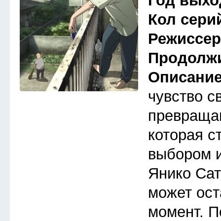
Год выхо
Кол сери
Режиссе
Продолж
Описани
чувство с
превраща
которая с
выбором 
Янико Сат
может ост
момент. П