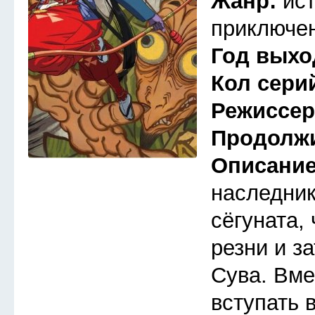
Жанр:
ис
приключен
Год выхо
Кол сери
Режиссе
Продолж
Описани
наследник
сёгуната,
резни и з
Сува. Вме
вступать 