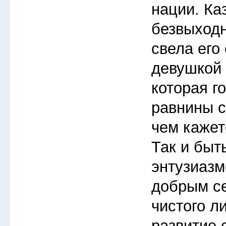
нации. Ка
безвыходн
свела его
девушкой 
которая го
равнины с
чем кажет
Так и быт
энтузиазм
добрым с
чистого л
развитие 