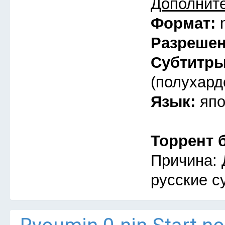
Дополнит
Формат:
Разреше
Субтитр
(полухард
Язык:
япо
Торрент 
Причина: 
русские с