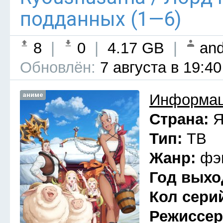
подданных (1—6)
8
|
0
|
4.17 GB
|
and
Обновлён:
7 августа в 19:40
аниме
Информац
Страна:
Я
Тип:
ТВ
Жанр:
фэ
Год выхо
Кол сери
Режиссе