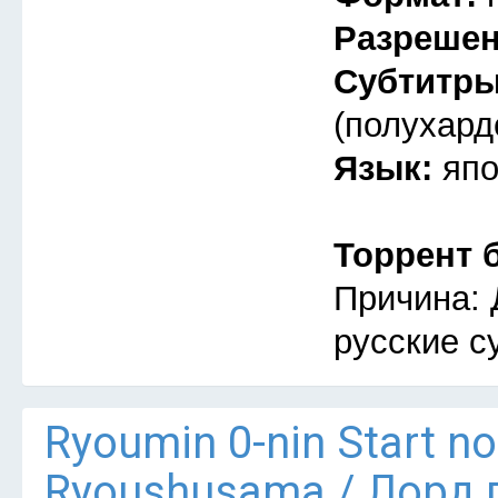
Разреше
Субтитр
(полухард
Язык:
япо
Торрент 
Причина: 
русские с
Ryoumin 0-nin Start n
Ryoushusama / Лорд 