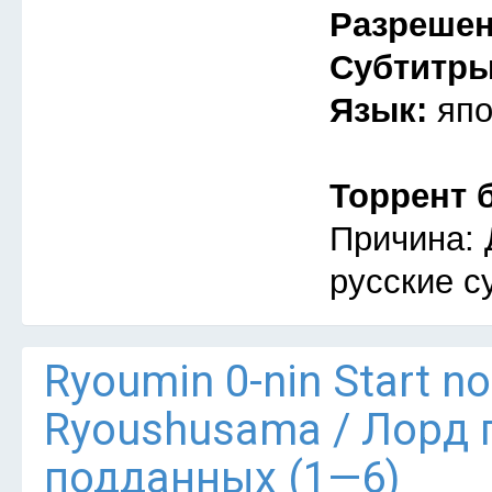
Разреше
Субтитр
Язык:
япо
Торрент 
Причина: 
русские с
Ryoumin 0-nin Start n
Ryoushusama / Лорд 
подданных (1—6)