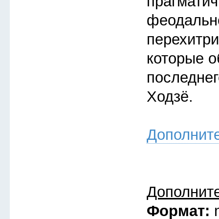
прагмати
феодальн
перехитри
которые о
последнег
Ходзё.
Дополнит
Дополнит
Формат: