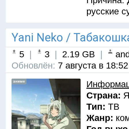
Причина: 
русские с
Yani Neko / Табакошк
5
|
3
|
2.19 GB
|
and
Обновлён:
7 августа в 18:52
аниме
Информац
Страна:
Я
Тип:
ТВ
Жанр:
ко