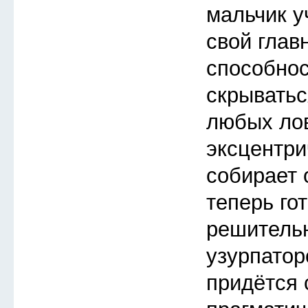
мальчик у
свой глав
способнос
скрыватьс
любых ло
эксцентри
собирает 
теперь го
решитель
узурпатор
придётся 