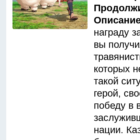
Продолж
Описани
награду з
вы получи
травянист
которых н
такой сит
герой, св
победу в 
заслуживш
нации. Ка