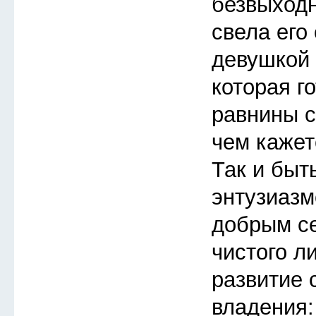
безвыходн
свела его
девушкой 
которая го
равнины с
чем кажет
Так и быт
энтузиазм
добрым с
чистого л
развитие 
владения: