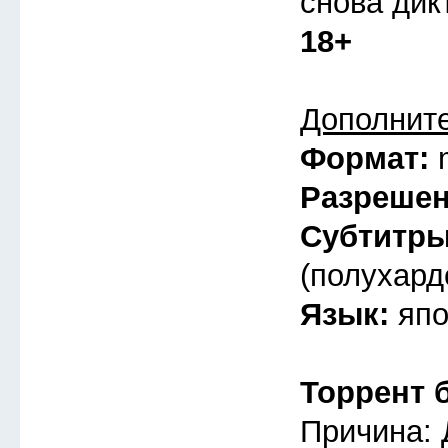
снова дик
18+
Дополнит
Формат:
Разреше
Субтитр
(полухард
Язык:
япо
Торрент 
Причина: 