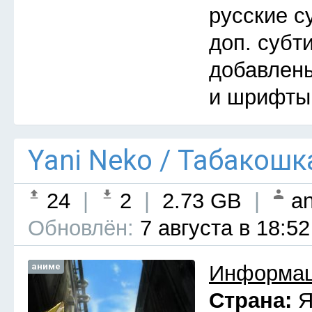
русские с
доп. субт
добавлены
и шрифты
Yani Neko / Табакошк
24
|
2
|
2.73 GB
|
an
Обновлён:
7 августа в 18:52
аниме
Информац
Страна:
Я