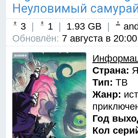
Неуловимый самурай 
3
|
1
|
1.93 GB
|
and
Обновлён:
7 августа в 20:00
аниме
Информац
Страна:
Я
Тип:
ТВ
Жанр:
ис
приключен
Год выхо
Кол сери