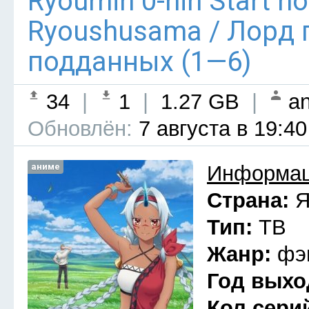
Ryoumin 0-nin Start n
Ryoushusama / Лорд 
подданных (1—6)
34
|
1
|
1.27 GB
|
an
Обновлён:
7 августа в 19:40
аниме
Информац
Страна:
Я
Тип:
ТВ
Жанр:
фэ
Год выхо
Кол сери