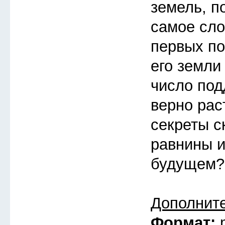
земель, п
самое сло
первых по
его земли
число под
верно рас
секреты с
равнины и
будущем?
Дополнит
Формат: