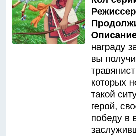
Режиссе
Продолж
Описани
награду з
вы получи
травянист
которых н
такой сит
герой, св
победу в 
заслуживш