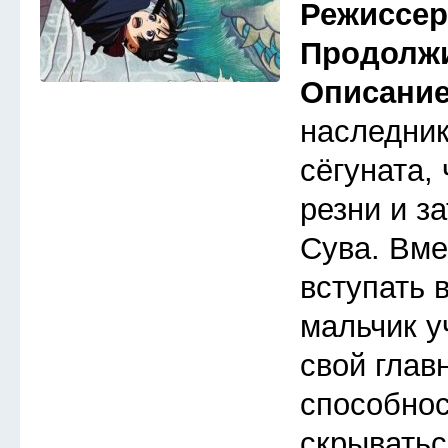
Режиссе
Продолж
Описани
наследник
сёгуната,
резни и з
Сува. Вме
вступать 
мальчик у
свой глав
способнос
скрыватьс