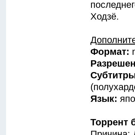
последнег
Ходзё.
Дополнит
Формат:
Разреше
Субтитр
(полухард
Язык:
япо
Торрент 
Причина: 