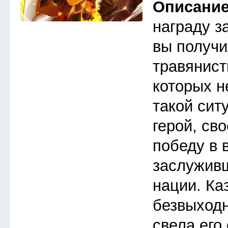
Описани
награду з
вы получи
травянист
которых н
такой сит
герой, св
победу в 
заслуживш
нации. Ка
безвыходн
свела его