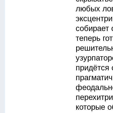
любых ло
эксцентри
собирает 
теперь го
решитель
узурпатор
придётся 
прагмати
феодальн
перехитри
которые о