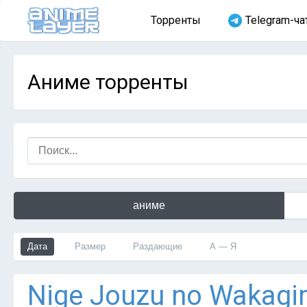
Торренты
Telegram-ча
Аниме торренты
аниме
Дата
Размер
Раздающие
А — Я
Nige Jouzu no Wakagim