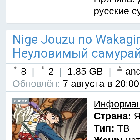
русские с
Nige Jouzu no Wakagim
Неуловимый самурай 
8
|
2
|
1.85 GB
|
and
Обновлён:
7 августа в 20:00
аниме
Информац
Страна:
Я
Тип:
ТВ