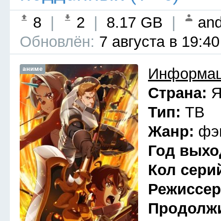
8
|
2
|
8.17 GB
|
and
Обновлён:
7 августа в 19:40
аниме
Информац
Страна:
Я
Тип:
ТВ
Жанр:
фэ
Год выхо
Кол сери
Режиссе
Продолж