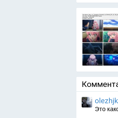
Коммента
olezhj
Это как