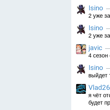
Isino
—
2 уже з
Isino
—
2 уже з
javic
— 
4 сезон
Isino
—
выйдет 
Vlad2
я чёт о
будет п