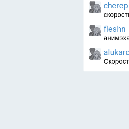
cherep
скорост
fleshn
анимэха
alukar
Скорости