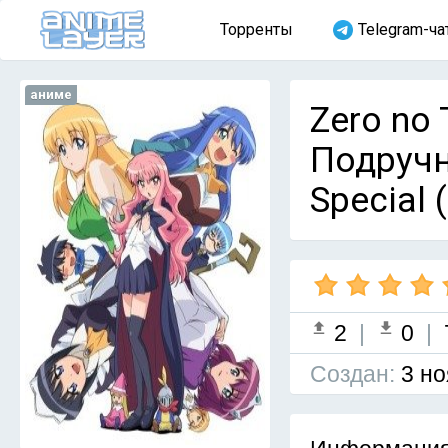
Торренты
Telegram-ча
аниме
Zero no 
Подручн
Special 
2
|
0
|
Cоздан:
3 но