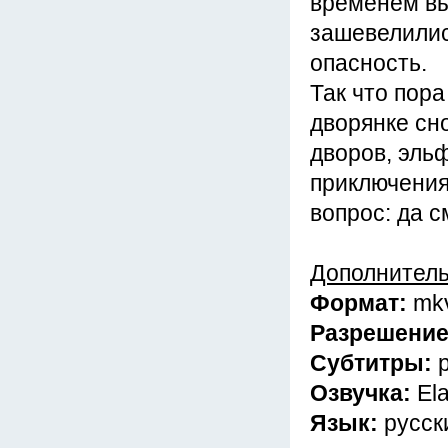
временем вы
зашевелилис
опасность.
Так что пор
дворянке сно
дворов, эль
приключения
вопрос: да с
Дополнител
Формат:
mk
Разрешени
Субтитры:
Озвучка:
El
Язык:
русск