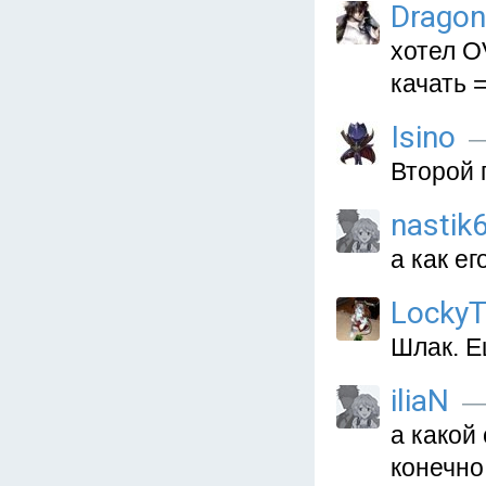
Dragon
хотел O
качать 
Isino
—
Второй 
nastik
а как ег
LockyT
Шлак. Е
iliaN
— 
а какой
конечно,