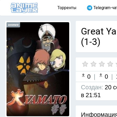
Торренты
Telegram-ча
аниме
Great Y
(1-3)
0
|
0
|
Cоздан:
20 с
в 21:51
Информация