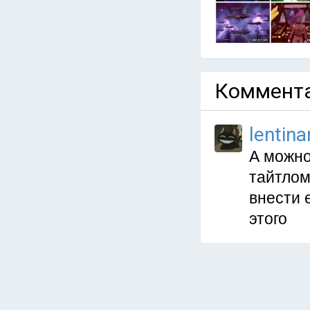
Коммента
lentina
А можно
тайтлом
внести 
этого