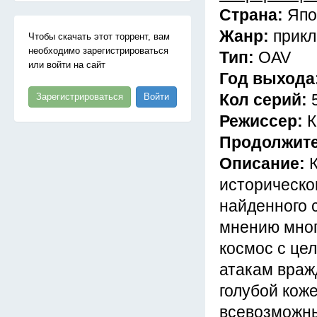
Страна:
Япо
Жанр:
прикл
Чтобы скачать этот торрент, вам
необходимо зарегистрироваться
Тип:
OAV
или войти на сайт
Год выхода
Кол серий:
Зарегистрироваться
Войти
Режиссер:
К
Продолжит
Описание:
историческо
найденного 
мнению мног
космос с це
атакам враж
голубой кож
всевозможны