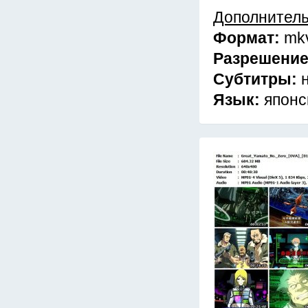
Дополнител
Формат:
mk
Разрешени
Субтитры:
Язык:
японс