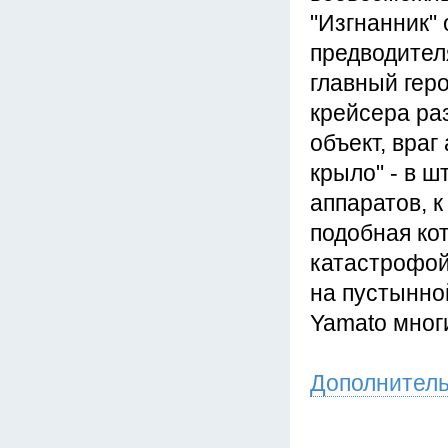
"Изгнанник"
предводител
главный геро
крейсера ра
объект, враг
крыло" - в ш
аппаратов, к
подобная кот
катастрофой
на пустынно
Yamato мног
Дополнител