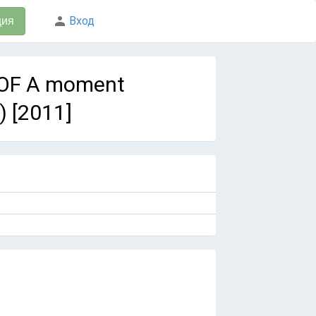
Вход
ция
 OF A moment
 [2011]