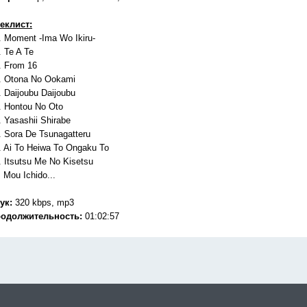
еклист:
. Moment -Ima Wo Ikiru-
. Te A Te
. From 16
. Otona No Ookami
. Daijoubu Daijoubu
. Hontou No Oto
. Yasashii Shirabe
. Sora De Tsunagatteru
. Ai To Heiwa To Ongaku To
. Itsutsu Me No Kisetsu
. Mou Ichido...
ук:
320 kbps, mp3
одолжительность:
01:02:57