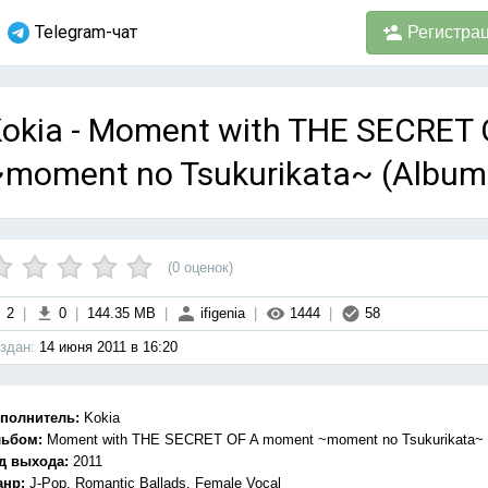
Telegram-чат
Регистра
okia - Moment with THE SECRET
moment no Tsukurikata~ (Album)
(
0
оценок)
2
|
0
|
144.35 MB
|
ifigenia
|
1444
|
58
здан:
14 июня 2011 в 16:20
полнитель:
Kokia
льбом:
Moment with THE SECRET OF A moment ~moment no Tsukurikata~
д выхода:
2011
анр:
J-Pop, Romantic Ballads, Female Vocal