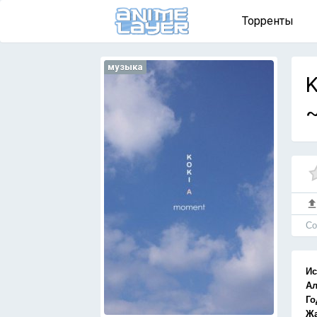
Торренты
музыка
K
~
Cо
Ис
А
Го
Ж