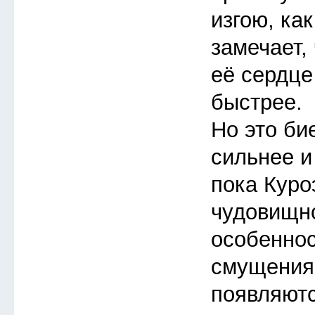
изгою, ка
замечает, 
её сердце
быстрее.
Но это би
сильнее и
пока Куро
чудовищно
особеннос
смущения
появляют