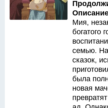
Продолж
Описани
Мия, неза
богатого 
воспитани
семью. Н
сказок, и
приготови
была полн
новая мач
превратят
ад. Однак