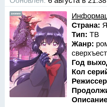
Обновлён:
6 августа в 21:38
аниме
Информац
Страна:
Я
Тип:
ТВ
Жанр:
ро
сверхъест
Год выхо
Кол сери
Режиссе
Продолж
Описани