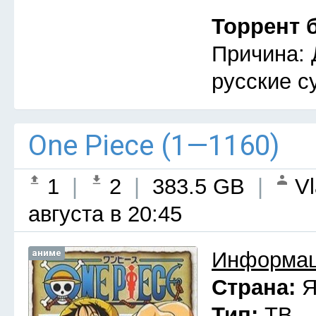
Торрент 
Причина: 
русские с
One Piece (1—1160)
1
|
2
|
383.5 GB
|
Vl
августа в 20:45
аниме
Информац
Страна:
Я
Тип:
ТВ