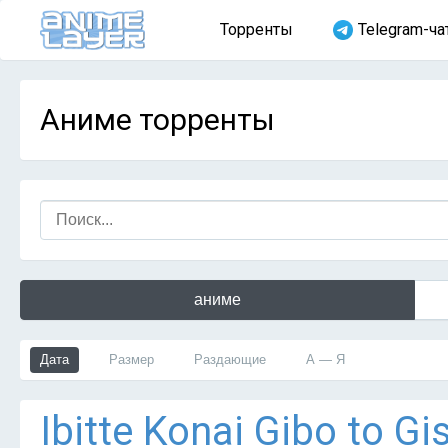
Торренты
Telegram-ча
Аниме торренты
аниме
Дата
Размер
Раздающие
А — Я
Ibitte Konai Gibo to G