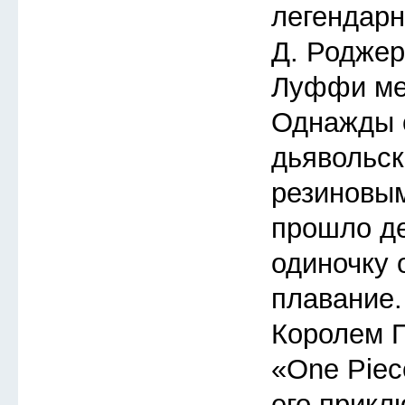
легендарн
Д. Роджер
Луффи меч
Однажды 
дьявольск
резиновым
прошло де
одиночку 
плавание.
Королем П
«One Piec
его прикл