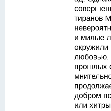
совершенн
тиранов М
невероятн
и милые л
окружили 
любовью. 
прошлых с
мнительно
продолжае
добром по
или хитры