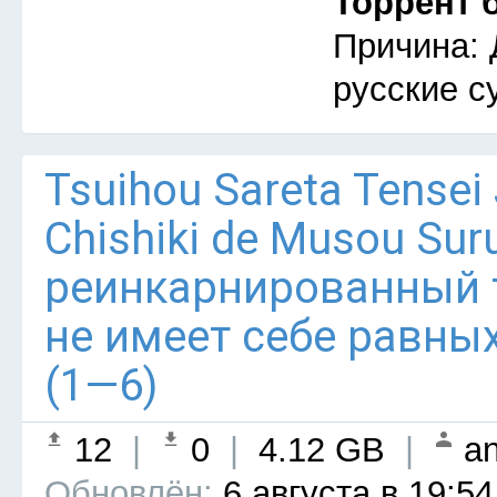
Торрент 
Причина: 
русские с
Tsuihou Sareta Tensei
Chishiki de Musou Su
реинкарнированный
не имеет себе равны
(1—6)
12
|
0
|
4.12 GB
|
an
Обновлён:
6 августа в 19:54