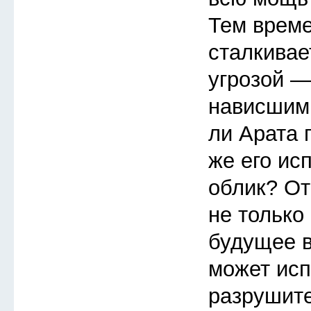
Тем врем
сталкивае
угрозой —
нависшим
ли Арата 
же его ис
облик? От
не только 
будущее в
может исп
разрушит