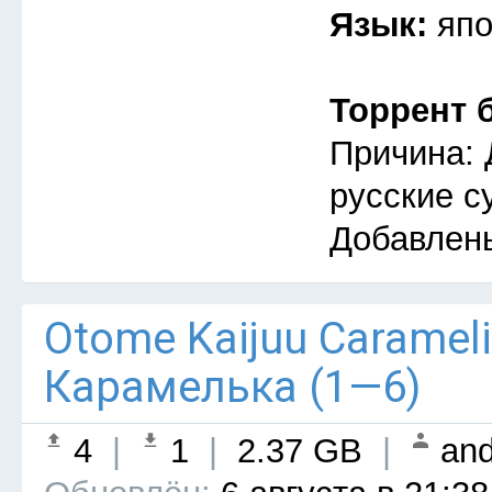
Язык:
япо
Торрент 
Причина: 
русские с
Добавлен
Otome Kaijuu Caramel
Карамелька (1—6)
4
|
1
|
2.37 GB
|
and