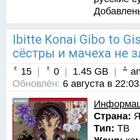
Добавлен
Ibitte Konai Gibo to G
сёстры и мачеха не з
15
|
0
|
1.45 GB
|
an
Обновлён:
6 августа в 22:03
аниме
Информац
Страна:
Я
Тип:
ТВ