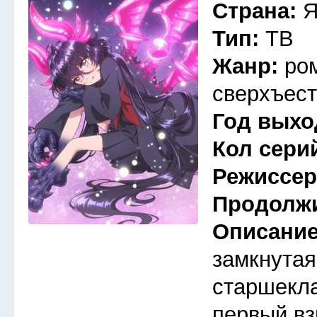
Страна:
Я
Тип:
ТВ
Жанр:
ро
сверхъест
Год выхо
Кол сери
Режиссе
Продолж
Описани
замкнутая
старшекла
первый вз