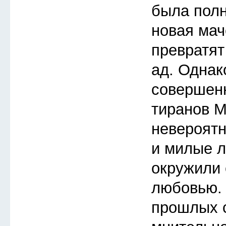
была полн
новая мач
превратят
ад. Однак
совершенн
тиранов М
невероятн
и милые л
окружили 
любовью. 
прошлых с