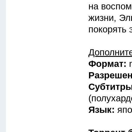
на воспом
жизни, Эл
покорять 
Дополнит
Формат:
Разреше
Субтитр
(полухард
Язык:
япо