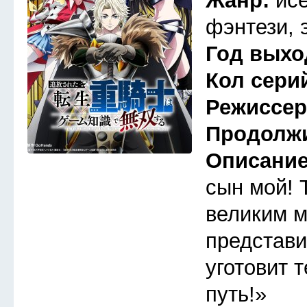
Жанр:
ис
фэнтези, 
Год выхо
Кол сери
Режиссе
Продолж
Описани
сын мой! 
великим м
представи
уготовит 
путь!»