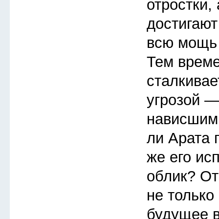
отростки,
достигают
всю мощь 
Тем врем
сталкивае
угрозой —
нависшим
ли Арата 
же его ис
облик? От
не только 
будущее в