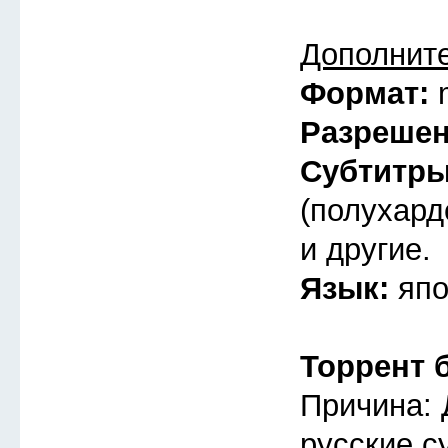
Дополнит
Формат:
Разреше
Субтитр
(полухард
и другие.
Язык:
япо
Торрент 
Причина: 
русские с