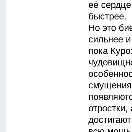
её сердце
быстрее.
Но это би
сильнее и
пока Куро
чудовищно
особеннос
смущения
появляют
отростки,
достигают
всю мощь 