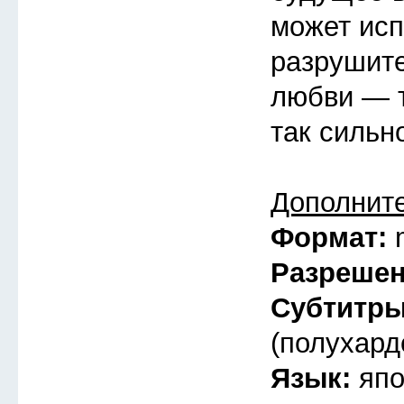
может исп
разрушит
любви — т
так сильн
Дополнит
Формат:
Разреше
Субтитр
(полухард
Язык:
япо