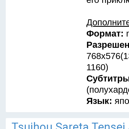
Дополнит
Формат:
Разреше
768x576(1
1160)
Субтитр
(полухард
Язык:
япо
Tsuihou Sareta Tensei