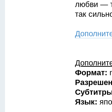
любви — т
так сильн
Дополнит
Дополнит
Формат:
Разреше
Субтитр
Язык:
япо