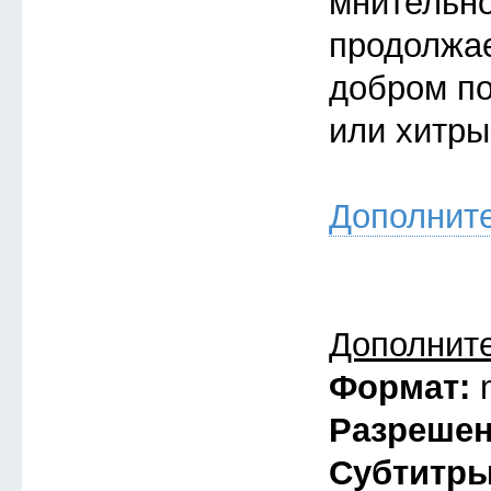
мнительно
продолжае
добром по
или хитры
Дополнит
Дополнит
Формат:
Разреше
Субтитр