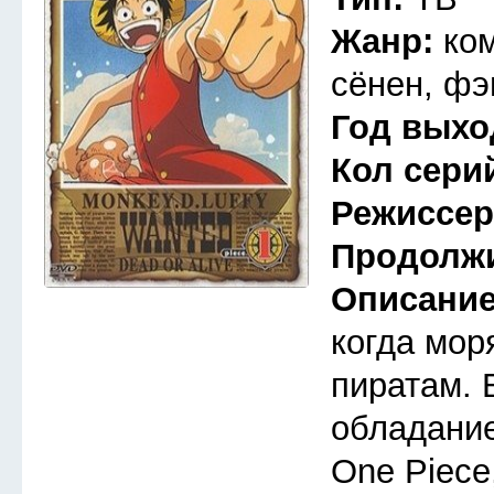
Жанр:
ко
сёнен, фэ
Год выхо
Кол сери
Режиссе
Продолж
Описани
когда мор
пиратам. 
обладани
One Piece