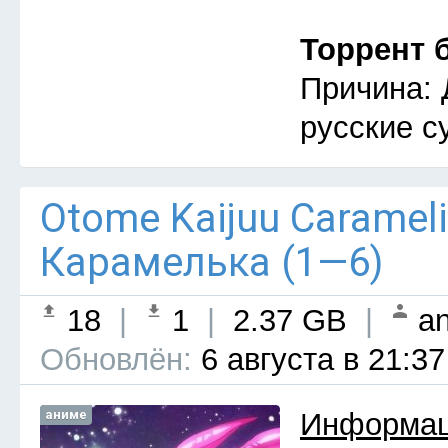
Торрент 
Причина: 
русские с
Otome Kaijuu Caramel
Карамелька (1—6)
18
|
1
|
2.37 GB
|
an
Обновлён:
6 августа в 21:37
аниме
Информац