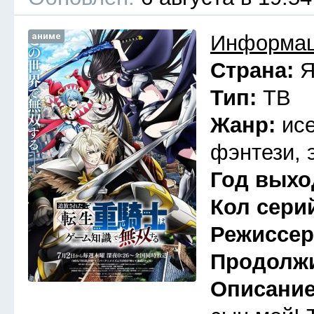
аниме
Информац
Страна:
Я
Тип:
ТВ
Жанр:
ис
фэнтези, 
Год выхо
Кол сери
Режиссе
Продолж
Описани