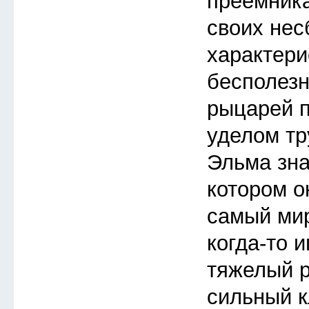
преемника
своих не
характери
бесполезн
рыцарей п
уделом тр
Эльма зна
котором о
самый мир
когда-то 
тяжелый 
сильный к