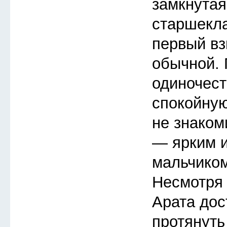
замкнутая
старшекла
первый вз
обычной.
одиночест
спокойную
не знаком
— ярким 
мальчиком
Несмотря 
Арата дос
протянуть