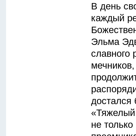
В день св
каждый ре
Божествен
Эльма Эдв
славного 
мечников,
продолжит
распоряди
достался
«Тяжелый 
не только