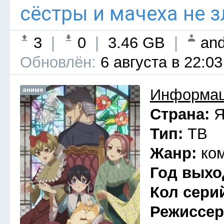
сёстры и мачеха не з
3
|
0
|
3.46 GB
|
and
Обновлён:
6 августа в 22:03
аниме
Информац
Страна:
Я
Тип:
ТВ
Жанр:
ко
Год выхо
Кол сери
Режиссе