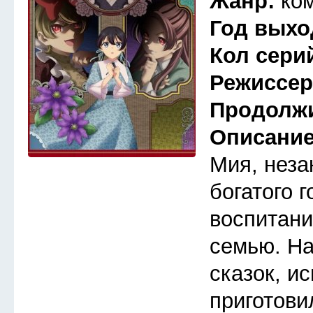
Жанр:
ко
Год выхо
Кол сери
Режиссе
Продолж
Описани
Мия, неза
богатого 
воспитани
семью. Н
сказок, и
приготови