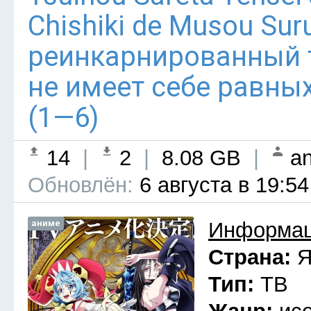
Chishiki de Musou Su
реинкарнированный
не имеет себе равны
(1—6)
14
|
2
|
8.08 GB
|
an
Обновлён:
6 августа в 19:54
аниме
Информац
Страна:
Я
Тип:
ТВ