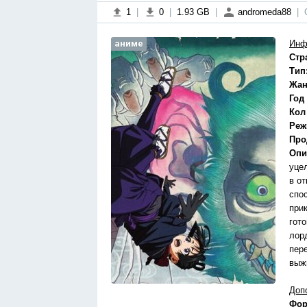
1
|
0
|
1.93 GB
|
andromeda88
|
аниме
Инф
Стр
Тип
Жан
Год
Кол
Реж
Про
Опи
уце
в о
спо
при
гот
лор
пер
выж
Доп
Фор