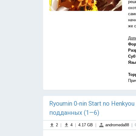
реши
охо
сам
нач
же 
Доп
Фор
Раз
Суб
Язы
Тор
При
Ryoumin 0-nin Start no Henkyo
подданных (1—6)
2
|
4
|
4.17 GB
|
andromeda88
|