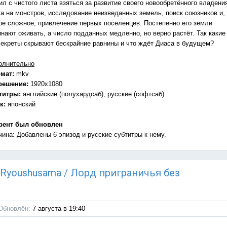
л с чистого листа взяться за развитие своего новообретённого владени
та на монстров, исследование неизведанных земель, поиск союзников и,
ое сложное, привлечение первых поселенцев. Постепенно его земли
инают оживать, а число подданных медленно, но верно растёт. Так какие
секреты скрывают бескрайние равнины и что ждёт Диаса в будущем?
олнительно
мат:
mkv
решение:
1920x1080
титры:
английские (полухардсаб), русские (софтсаб)
к:
японский
рент был обновлен
чина: Добавлены 6 эпизод и русские субтитры к нему.
u Ryoushusama / Лорд приграничья без
Обновлён:
7 августа в 19:40