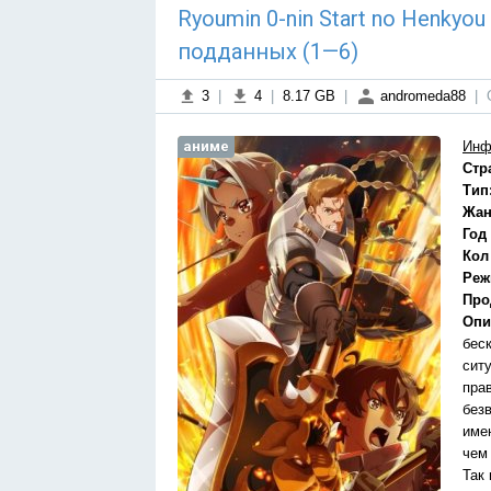
Ryoumin 0-nin Start no Henkyo
подданных (1—6)
3
|
4
|
8.17 GB
|
andromeda88
|
аниме
Инф
Стр
Тип
Жан
Год
Кол
Реж
Про
Опи
бес
сит
пра
без
име
чем
Так