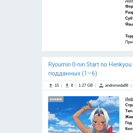
Доп
Фор
Раз
Суб
Язы
Тор
При
Ryoumin 0-nin Start no Henkyo
подданных (1—6)
15
|
8
|
1.27 GB
|
andromeda88
|
аниме
Инф
Стр
Тип
Жан
Год
Кол