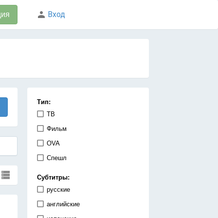
Вход
ция
Тип:
ТВ
Фильм
OVA
Спешл
Субтитры:
русские
английские