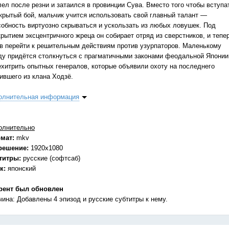
лел после резни и затаился в провинции Сува. Вместо того чтобы вступа
ткрытый бой, мальчик учится использовать свой главный талант —
собность виртуозно скрываться и ускользать из любых ловушек. Под
крытием эксцентричного жреца он собирает отряд из сверстников, и тепе
ов перейти к решительным действиям против узурпаторов. Маленькому
ду придётся столкнуться с прагматичными законами феодальной Японии
ехитрить опытных генералов, которые объявили охоту на последнего
ившего из клана Ходзё.
олнительная информация
олнительно
мат:
mkv
решение:
1920x1080
титры:
русские (софтсаб)
к:
японский
рент был обновлен
чина: Добавлены 4 эпизод и русские субтитры к нему.