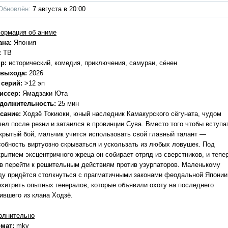
Обновлён:
7 августа в 20:00
ормация об аниме
ана:
Япония
:
ТВ
р:
исторический, комедия, приключения, самураи, сёнен
 выхода:
2026
 серий:
>12 эп
иссер:
Ямадзаки Юта
должительность:
25 мин
сание:
Ходзё Токиюки, юный наследник Камакурского сёгуната, чудом
лел после резни и затаился в провинции Сува. Вместо того чтобы вступа
ткрытый бой, мальчик учится использовать свой главный талант —
собность виртуозно скрываться и ускользать из любых ловушек. Под
крытием эксцентричного жреца он собирает отряд из сверстников, и тепе
ов перейти к решительным действиям против узурпаторов. Маленькому
ду придётся столкнуться с прагматичными законами феодальной Японии
ехитрить опытных генералов, которые объявили охоту на последнего
ившего из клана Ходзё.
олнительно
мат:
mkv