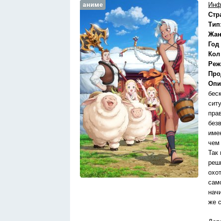
аниме
Инф
Стр
Тип
Жан
Год
Кол
Реж
Про
Опи
бес
сит
пра
без
име
чем
Так
реши
охо
сам
нач
же 