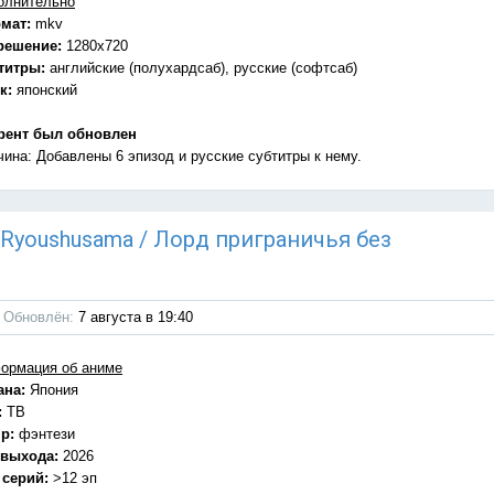
олнительно
мат:
mkv
решение:
1280x720
титры:
английские (полухардсаб), русские (софтсаб)
к:
японский
рент был обновлен
чина: Добавлены 6 эпизод и русские субтитры к нему.
u Ryoushusama / Лорд приграничья без
Обновлён:
7 августа в 19:40
ормация об аниме
ана:
Япония
:
ТВ
р:
фэнтези
 выхода:
2026
 серий:
>12 эп