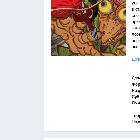
уце
в о
спо
при
гот
лор
пер
выж
Доп
Доп
Фор
Раз
Суб
Язы
Тор
При