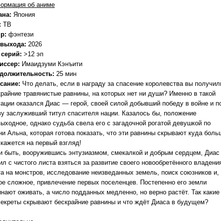
ормация об аниме
ана:
Япония
:
ТВ
р:
фэнтези
 выхода:
2026
 серий:
>12 эп
иссер:
Имаидзуми Кэнъити
должительность:
25 мин
сание:
Что делать, если в награду за спасение королевства вы получил
крайние травянистые равнины, на которых нет ни души? Именно в такой
уации оказался Диас — герой, своей силой добывший победу в войне и п
ву заслуживший титул спасителя нации. Казалось бы, положение
выходное, однако судьба свела его с загадочной рогатой девушкой по
ни Альна, которая готова показать, что эти равнины скрывают куда боль
 кажется на первый взгляд!
 и быть, вооружившись энтузиазмом, смекалкой и добрым сердцем, Диас
л с чистого листа взяться за развитие своего новообретённого владени
та на монстров, исследование неизведанных земель, поиск союзников и,
ое сложное, привлечение первых поселенцев. Постепенно его земли
инают оживать, а число подданных медленно, но верно растёт. Так какие
секреты скрывают бескрайние равнины и что ждёт Диаса в будущем?