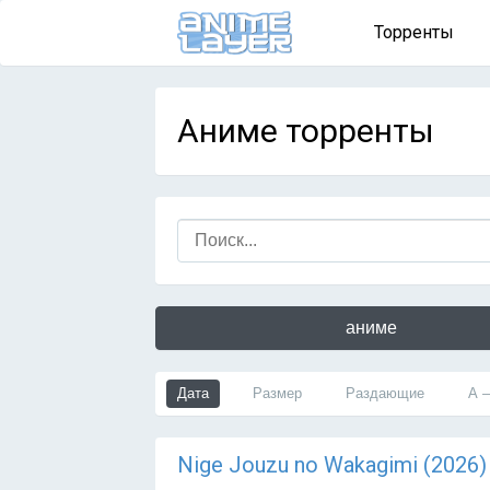
Торренты
Аниме торренты
аниме
Дата
Размер
Раздающие
А 
Nige Jouzu no Wakagimi (2026