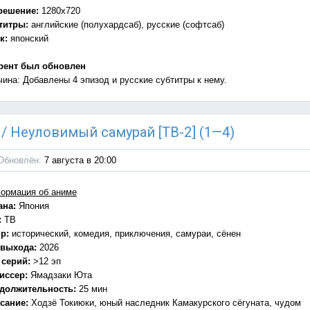
решение:
1280x720
титры:
английские (полухардсаб), русские (софтсаб)
к:
японский
рент был обновлен
чина: Добавлены 4 эпизод и русские субтитры к нему.
) / Неуловимый самурай [ТВ-2] (1—4)
Обновлён:
7 августа в 20:00
ормация об аниме
ана:
Япония
:
ТВ
р:
исторический, комедия, приключения, самураи, сёнен
 выхода:
2026
 серий:
>12 эп
иссер:
Ямадзаки Юта
должительность:
25 мин
сание:
Ходзё Токиюки, юный наследник Камакурского сёгуната, чудом