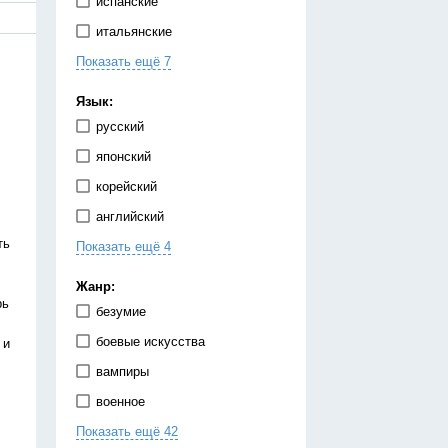
испанские
итальянские
Показать ещё 7
китайские
корейские
Язык:
немецкие
русский
португальские
японский
тайские
корейский
французские
английский
японские
ть
Показать ещё 4
испанский
китайский
Жанр:
рь
немецкий
безумие
украинский
боевые искусства
 и
вампиры
военное
Показать ещё 42
гарем