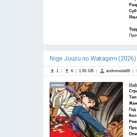
Раз
Суб
Язы
Тор
При
Nige Jouzu no Wakagimi (2026
1
|
6
|
1.85 GB
|
andromeda88
|
аниме
Инф
Стр
Тип
Жан
Год
Кол
Реж
Про
Опи