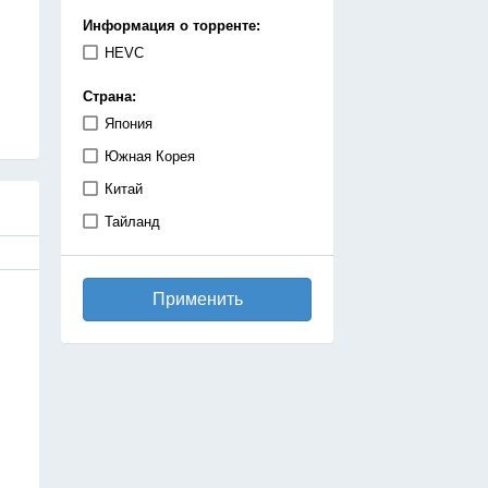
демоны
Информация о торренте:
детектив
HEVC
дзёсей
Страна:
драма
Япония
игры
Южная Корея
исекай
Китай
исторический
Тайланд
катастрофа
киберпанк
Применить
комедия
космос
магия
махо-сёдзе
машины
медицинская драма