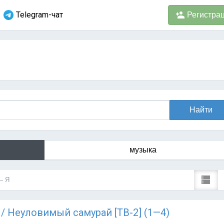
Telegram-чат
Регистра
музыка
— Я
) / Неуловимый самурай [ТВ-2] (1—4)