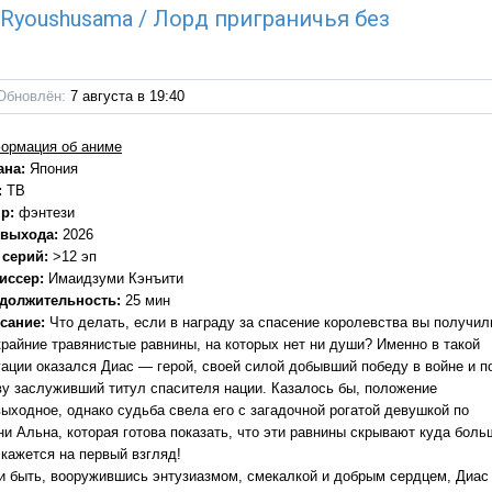
u Ryoushusama / Лорд приграничья без
Обновлён:
7 августа в 19:40
ормация об аниме
ана:
Япония
:
ТВ
р:
фэнтези
 выхода:
2026
 серий:
>12 эп
иссер:
Имаидзуми Кэнъити
должительность:
25 мин
сание:
Что делать, если в награду за спасение королевства вы получил
крайние травянистые равнины, на которых нет ни души? Именно в такой
уации оказался Диас — герой, своей силой добывший победу в войне и п
ву заслуживший титул спасителя нации. Казалось бы, положение
выходное, однако судьба свела его с загадочной рогатой девушкой по
ни Альна, которая готова показать, что эти равнины скрывают куда боль
 кажется на первый взгляд!
 и быть, вооружившись энтузиазмом, смекалкой и добрым сердцем, Диас