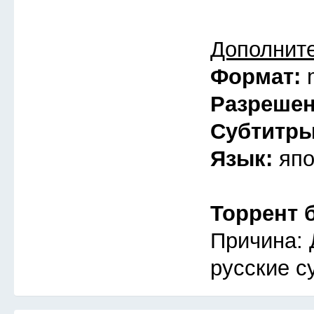
Дополнит
Формат:
Разреше
Субтитр
Язык:
япо
Торрент 
Причина: 
русские с