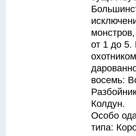
Большинст
исключени
монстров,
от 1 до 5
охотником
дарованно
восемь: В
Разбойник
Колдун.
Особо ода
типа: Кор