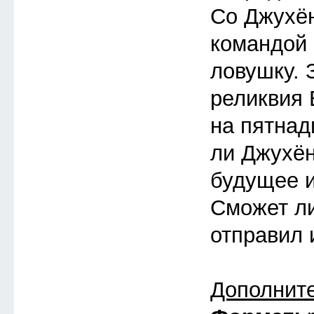
Со Джухён
командой
ловушку. 
реликвия 
на пятнад
ли Джухён
будущее 
Сможет ли
отправил 
Дополнит