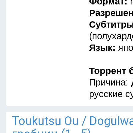
Формат:
Разреше
Субтитр
(полухард
Язык:
япо
Торрент 
Причина: 
русские с
Тоukutsu Оu / Dogulw