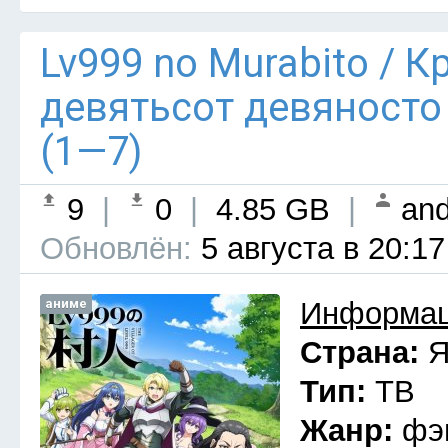
Lv999 no Murabito / 
девятьсот девяносто
(1—7)
9
|
0
|
4.85 GB
|
and
Обновлён:
5 августа в 20:17
аниме
Информац
Страна:
Я
Тип:
ТВ
Жанр:
фэ