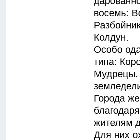
дарованно
восемь: В
Разбойник
Колдун.
Особо ода
типа: Кор
Мудрецы.
земледели
Города же
благодар
жителям д
Для них о