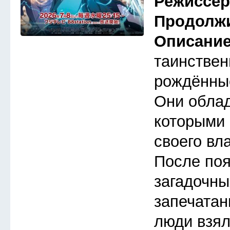
Режиссе
Продолж
Описани
таинствен
рождённые
Они обла
которыми 
своего вл
После по
загадочны
запечатан
люди взял