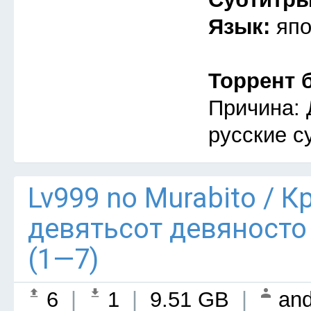
Язык:
япо
Торрент 
Причина: 
русские с
Lv999 no Murabito / 
девятьсот девяносто
(1—7)
6
|
1
|
9.51 GB
|
and