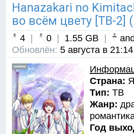
Hanazakari no Kimitach
во всём цвету [ТВ-2] 
4
|
0
|
1.55 GB
|
and
Обновлён:
5 августа в 21:14
аниме
Информац
Страна:
Я
Тип:
ТВ
Жанр:
др
романтика
Год выхо