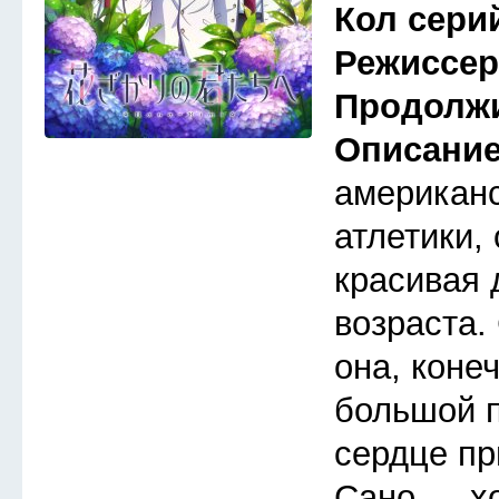
Кол сери
Режиссе
Продолж
Описани
американс
атлетики,
красивая 
возраста.
она, коне
большой п
сердце п
Сано — х