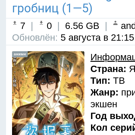
гробниц (1—5)
7
|
0
|
6.56 GB
|
and
Обновлён:
5 августа в 21:15
аниме
Информац
Страна:
Я
Тип:
ТВ
Жанр:
пр
экшен
Год выхо
Кол сери