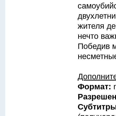
самоубий
двухлетни
жителя де
нечто важ
Победив м
несметные
Дополнит
Формат:
Разреше
Субтитр