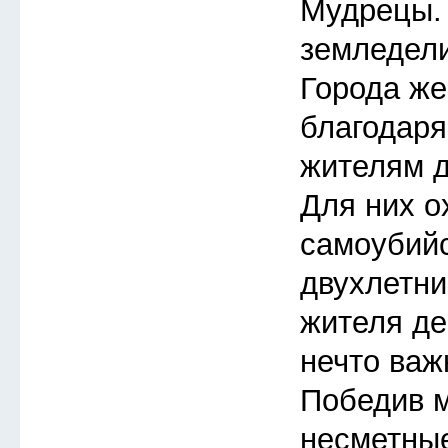
Мудрецы.
земледели
Города же
благодар
жителям д
Для них о
самоубий
двухлетни
жителя де
нечто важ
Победив м
несметные