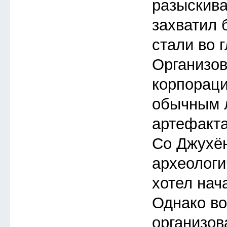
разыскиват
захватил 
стали во 
Организов
корпораци
обычным 
артефакта
Со Джухён
археологи
хотел нача
Однако во
организов