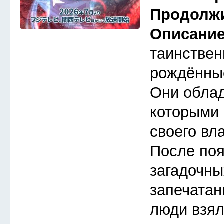
Продолж
Описани
таинствен
рождённые
Они обла
которыми 
своего вл
После по
загадочны
запечатан
люди взял