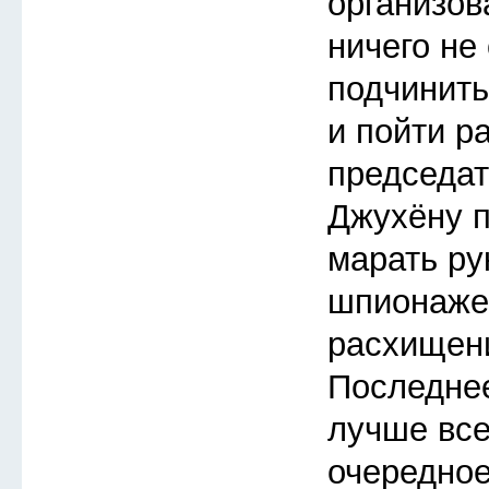
организов
ничего не
подчинить
и пойти р
председат
Джухёну п
марать ру
шпионаже
расхищен
Последнее
лучше все
очередное