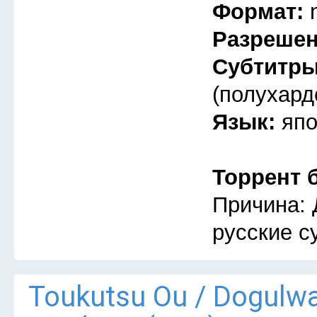
Формат:
Разреше
Субтитр
(полухард
Язык:
япо
Торрент 
Причина: 
русские с
Тоukutsu Оu / Dogulw