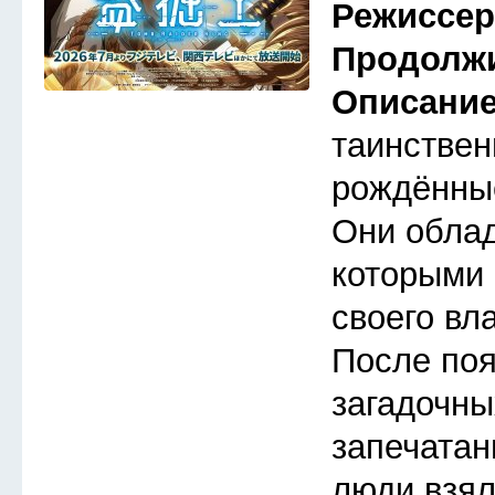
Режиссе
Продолж
Описани
таинствен
рождённые
Они обла
которыми 
своего вл
После по
загадочны
запечатан
люди взял