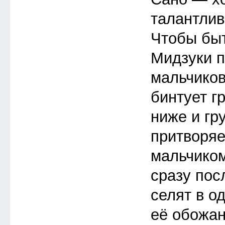
талантлив
Чтобы быт
Мидзуки п
мальчиков
бинтует г
ниже и гр
притворя
мальчиком
сразу пос
селят в о
её обожан