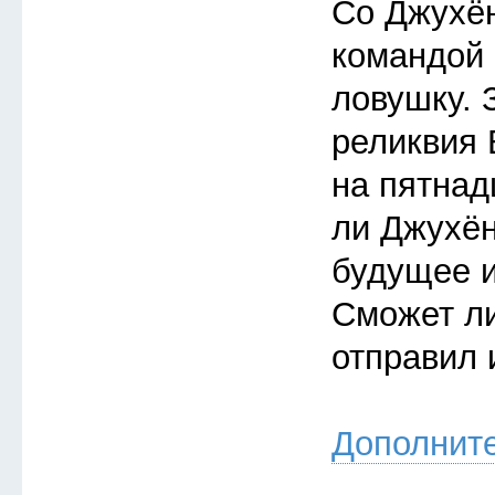
Со Джухён
командой
ловушку. 
реликвия 
на пятнад
ли Джухён
будущее 
Сможет ли
отправил 
Дополнит