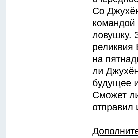
Со Джухён
командой
ловушку. 
реликвия 
на пятнад
ли Джухён
будущее 
Сможет ли
отправил 
Дополнит