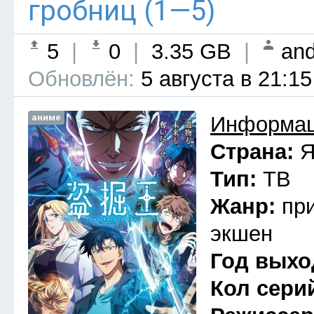
гробниц (1—5)
5
|
0
|
3.35 GB
|
and
Обновлён:
5 августа в 21:15
аниме
Информац
Страна:
Я
Тип:
ТВ
Жанр:
пр
экшен
Год выхо
Кол сери