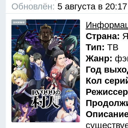
Обновлён:
5 августа в 20:17
аниме
Информац
Страна:
Я
Тип:
ТВ
Жанр:
фэ
Год выхо
Кол сери
Режиссе
Продолж
Описани
существуе