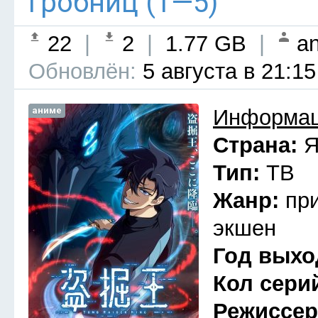
гробниц (1—5)
22
|
2
|
1.77 GB
|
an
Обновлён:
5 августа в 21:15
аниме
Информац
Страна:
Я
Тип:
ТВ
Жанр:
пр
экшен
Год выхо
Кол сери
Режиссе