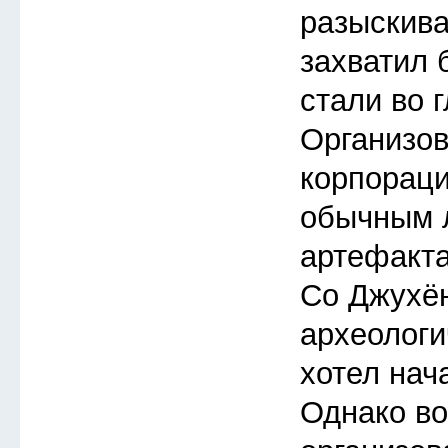
разыскиват
захватил 
стали во 
Организов
корпораци
обычным 
артефакта
Со Джухён
археологи
хотел нача
Однако во