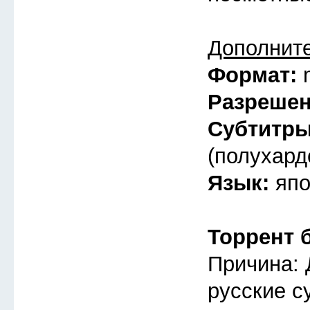
Дополнит
Формат:
Разреше
Субтитр
(полухард
Язык:
япо
Торрент 
Причина: 
русские с