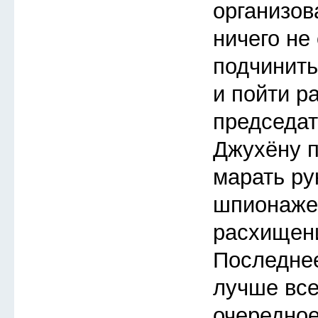
организов
ничего не
подчинить
и пойти р
председат
Джухёну п
марать ру
шпионаже
расхищен
Последнее
лучше все
очередное