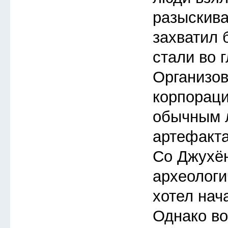
разыскиват
захватил 
стали во 
Организов
корпораци
обычным 
артефакта
Со Джухён
археологи
хотел нача
Однако во