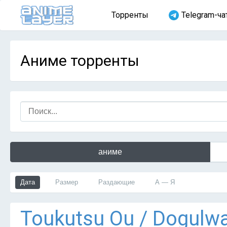
Торренты
Telegram-ча
Аниме торренты
аниме
Дата
Размер
Раздающие
А — Я
Тоukutsu Оu / Dogulw