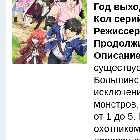
Год выхо
Кол сери
Режиссе
Продолж
Описани
существуе
Большинст
исключени
монстров,
от 1 до 5
охотником