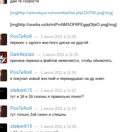
Дай те скорости
[img]http://animelayer.ru/torrentbar/bar.php/220706.png[/img]
[img]http://userba.ru/do/mtPmNMSOFRPEggqOfptO.png[/img]
PosTeRoK
— 1 июля 2011 в 11:03
перенос с одного жесткого диска на другой
DarkNezias
— 1 июля 2011 в 11:25
причина переноса файлов неявляетсо, чтобы обновлять.
PosTeRoK
— 1 июля 2011 в 11:50
я покупал новый жесткий и перекидывал на др комп.
stalker615
— 1 июля 2011 в 11:52
тут и 1й и 2й сезоны я правильно понял?
PosTeRoK
— 1 июля 2011 в 11:53
тут только 2ой сезон и спешлы
stalker615
— 1 июля 2011 в 12:06