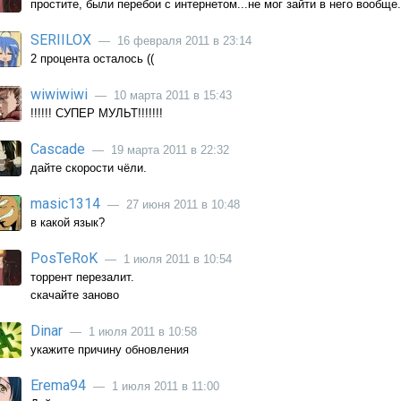
простите, были перебои с интернетом...не мог зайти в него вообще.
SERIILOX
— 16 февраля 2011 в 23:14
2 процента осталось ((
wiwiwiwi
— 10 марта 2011 в 15:43
!!!!!! СУПЕР МУЛЬТ!!!!!!!
Cascade
— 19 марта 2011 в 22:32
дайте скорости чёли.
masic1314
— 27 июня 2011 в 10:48
в какой язык?
PosTeRoK
— 1 июля 2011 в 10:54
торрент перезалит.
скачайте заново
Dinar
— 1 июля 2011 в 10:58
укажите причину обновления
Erema94
— 1 июля 2011 в 11:00