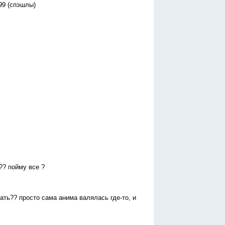
na99 (спэшлы)
?? пойму все ?
ать?? просто сама анима валялась где-то, и