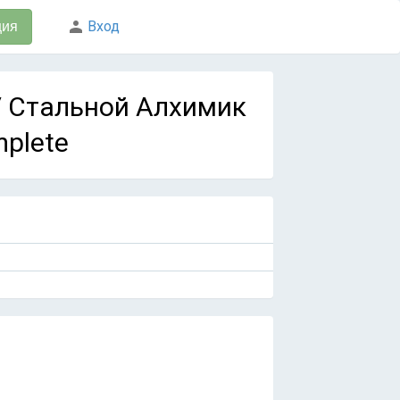
Вход
ция
d / Стальной Алхимик
mplete