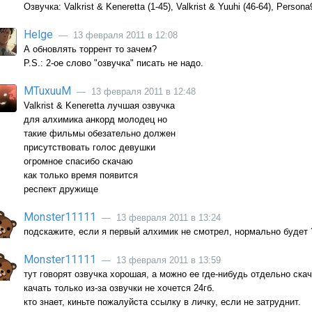
Озвучка: Valkrist & Keneretta (1-45), Valkrist & Yuuhi (46-64), Perso
Helge
— 13 февраля 2011 в 12:08
А обновлять торрент то зачем?
P.S.: 2-ое слово "озвучка" писать не надо.
MTuxuuM
— 13 февраля 2011 в 12:48
Valkrist & Keneretta лучшая озвучка
для алхимика анкорд молодец но
такие фильмы обезательно должен
присутствовать голос девушки
огромное спасибо скачаю
как только время появится
респект дружище
Monster11111
— 13 февраля 2011 в 13:24
подскажите, если я первый алхимик не смотрел, нормально будет 
Monster11111
— 13 февраля 2011 в 13:59
тут говорят озвучка хорошая, а можно ее где-нибудь отдельно скач
качать только из-за озвучки не хочется 24гб.
кто знает, киньте пожалуйста ссылку в личку, если не затруднит.