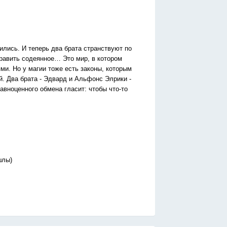
ились. И теперь два брата странствуют по
равить содеянное… Это мир, в котором
ми. Но у магии тоже есть законы, которым
й. Два брата - Эдвард и Альфонс Элрики -
авноценного обмена гласит: чтобы что-то
эшлы)