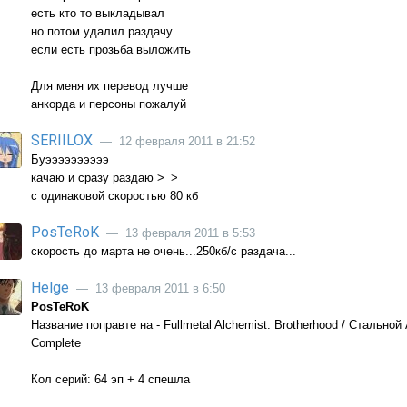
есть кто то выкладывал
но потом удалил раздачу
если есть прозьба выложить
Для меня их перевод лучше
анкорда и персоны пожалуй
SERIILOX
— 12 февраля 2011 в 21:52
Буээээээээээ
качаю и сразу раздаю >_>
с одинаковой скоростью 80 кб
PosTeRoK
— 13 февраля 2011 в 5:53
скорость до марта не очень...250кб/с раздача...
Helge
— 13 февраля 2011 в 6:50
PosTeRoK
Название поправте на - Fullmetal Alchemist: Brotherhood / Стальной 
Complete
Кол серий: 64 эп + 4 спешла