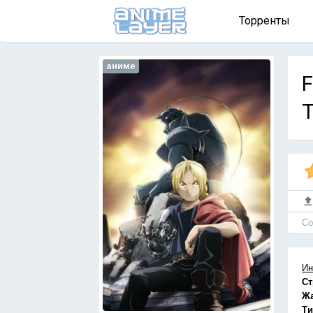
Торренты
аниме
F
Т
Cо
Ин
Ст
Ж
Ти