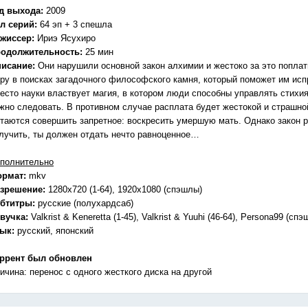
д выхода:
2009
л серий:
64 эп + 3 спешла
жиссер:
Ириэ Ясухиро
одолжительность:
25 мин
исание:
Они нарушили основной закон алхимии и жестоко за это поплат
ру в поисках загадочного философского камня, который поможет им исп
есто науки властвует магия, в котором люди способны управлять стихия
жно следовать. В противном случае расплата будет жестокой и страшно
таются совершить запретное: воскресить умершую мать. Однако закон р
лучить, ты должен отдать нечто равноценное…
полнительно
ормат:
mkv
зрешение:
1280х720 (1-64), 1920x1080 (спэшлы)
бтитры:
русские (полухардсаб)
вучка:
Valkrist & Keneretta (1-45), Valkrist & Yuuhi (46-64), Persona99 (сп
зык:
русский, японский
ррент был обновлен
ичина: перенос с одного жесткого диска на другой