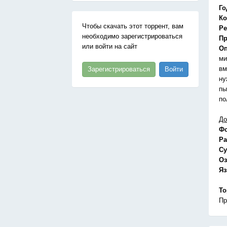
Го
Ко
Чтобы скачать этот торрент, вам
Ре
необходимо зарегистрироваться
Пр
или войти на сайт
Оп
ми
вм
Зарегистрироваться
Войти
ну
пы
по
До
Ф
Ра
Су
Оз
Я
То
Пр