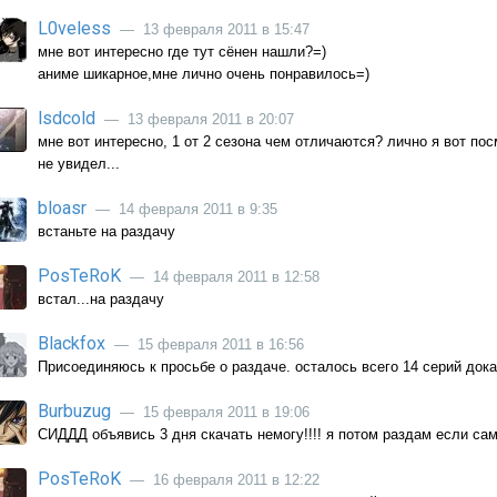
L0veless
— 13 февраля 2011 в 15:47
мне вот интересно где тут сёнен нашли?=)
аниме шикарное,мне лично очень понравилось=)
lsdcold
— 13 февраля 2011 в 20:07
мне вот интересно, 1 от 2 сезона чем отличаются? лично я вот по
не увидел...
bloasr
— 14 февраля 2011 в 9:35
встаньте на раздачу
PosTeRoK
— 14 февраля 2011 в 12:58
встал...на раздачу
Blackfox
— 15 февраля 2011 в 16:56
Присоединяюсь к просьбе о раздаче. осталось всего 14 серий дока
Burbuzug
— 15 февраля 2011 в 19:06
СИДДД объявись 3 дня скачать немогу!!!! я потом раздам если са
PosTeRoK
— 16 февраля 2011 в 12:22