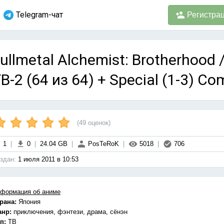
Telegram-чат
Регистра
ullmetal Alchemist: Brotherhoo
В-2 (64 из 64) + Special (1-3) Co
(
49
оценок)
1
|
0
|
24.04 GB
|
PosTeRoK
|
5018
|
706
здан:
1 июля 2011 в 10:53
формация об аниме
рана:
Япония
анр:
приключения, фэнтези, драма, сёнэн
п:
ТВ