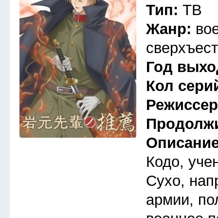
Тип:
ТВ
Жанр:
во
сверхъест
Год выхо
Кол сери
Режиссе
Продолж
Описани
Кодо, уче
Сухо, на
армии, по