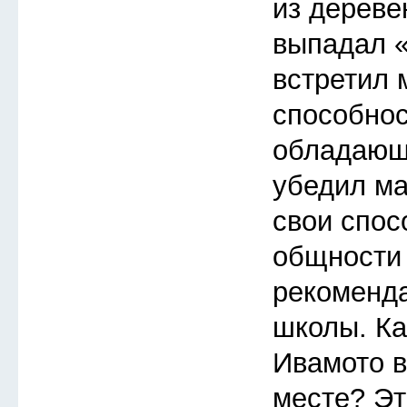
из деревен
выпадал «
встретил 
способнос
обладающ
убедил ма
свои спос
общности
рекоменда
школы. Ка
Ивамото в
месте? Эт