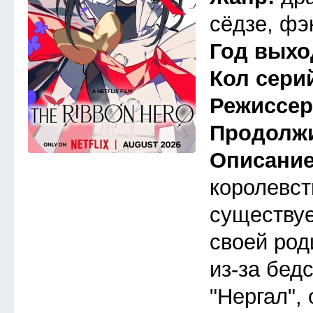
сёдзе, фэ
Год выхо
Кол сери
Режиссе
Продолж
Описани
королевст
существуе
своей род
из-за бедс
"Нергал",