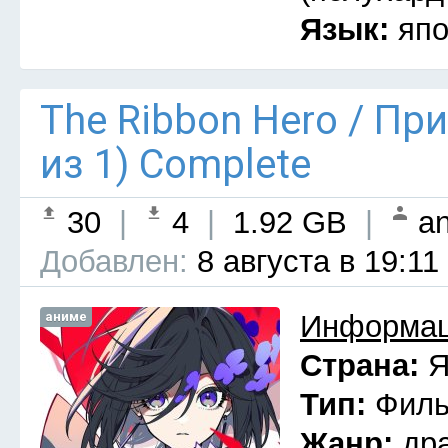
Язык:
япо
The Ribbon Hero / Пр
из 1) Complete
30
|
4
|
1.92 GB
|
an
Добавлен:
8 августа в 19:11
аниме
Информац
Страна:
Я
Тип:
Фил
Жанр:
др