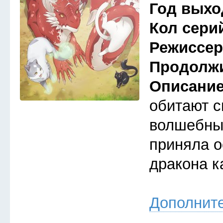
Год выхо
Кол сери
Режиссе
Продолж
Описани
обитают с
волшебны
приняла 
дракона к
Дополнит