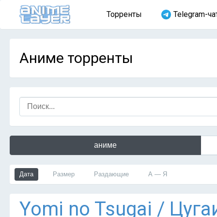
Торренты
Telegram-ча
Аниме торренты
аниме
Дата
Размер
Раздающие
А — Я
Yomi no Tsugai / Цуг