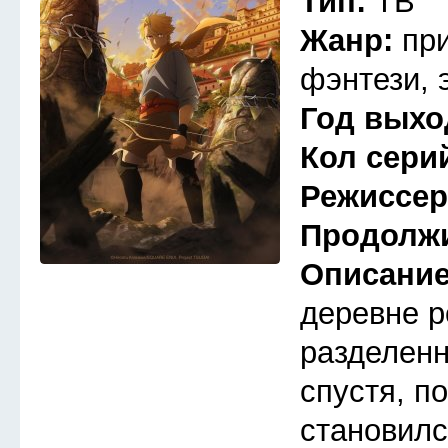
Тип:
ТВ
Жанр:
пр
фэнтези, 
Год выхо
Кол сери
Режиссе
Продолж
Описани
деревне р
разделенн
спустя, п
становилс