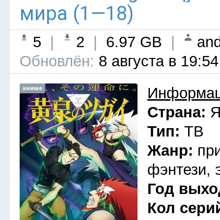
мира (1—18)
5
|
2
|
6.97 GB
|
and
Обновлён:
8 августа в 19:54
аниме
Информац
Страна:
Я
Тип:
ТВ
Жанр:
пр
фэнтези, 
Год выхо
Кол сери