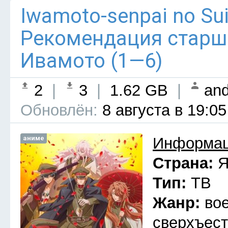
Iwamoto-senpai no Sui
Рекомендация старш
Ивамото (1—6)
2
|
3
|
1.62 GB
|
and
Обновлён:
8 августа в 19:05
аниме
Информац
Страна:
Я
Тип:
ТВ
Жанр:
во
сверхъест