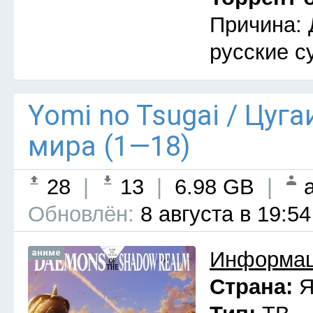
Причина: 
русские с
Yomi no Tsugai / Цуг
мира (1—18)
28
|
13
|
6.98 GB
|
a
Обновлён:
8 августа в 19:54
аниме
Информац
Страна:
Я