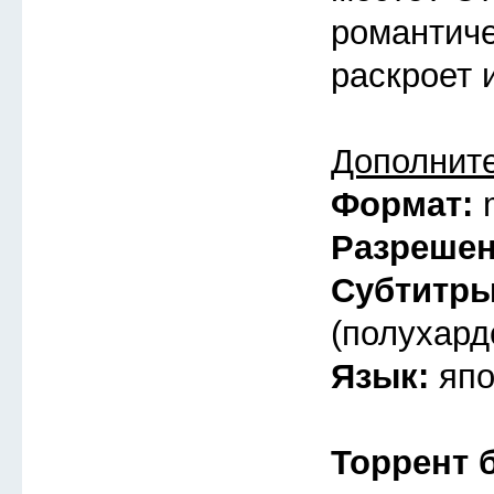
романтиче
раскроет 
Дополнит
Формат:
Разреше
Субтитр
(полухард
Язык:
япо
Торрент 