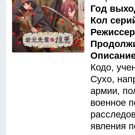
Год выхо
Кол сери
Режиссе
Продолж
Описани
Кодо, уче
Сухо, на
армии, по
военное п
расследо
явления п