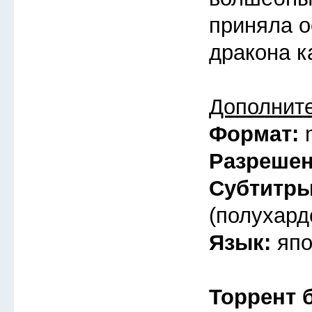
приняла 
дракона к
Дополнит
Формат:
Разреше
Субтитр
(полухард
Язык:
япо
Торрент 