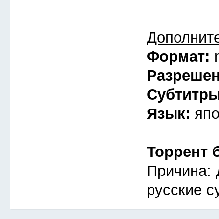
Дополнит
Формат:
Разреше
Субтитр
Язык:
япо
Торрент 
Причина: 
русские с