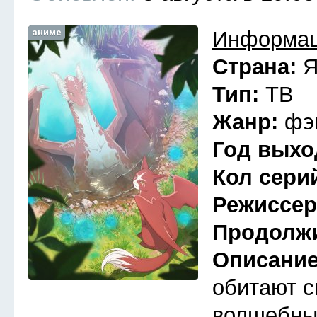
аниме
Информац
Страна:
Я
Тип:
ТВ
Жанр:
фэ
Год выхо
Кол сери
Режиссе
Продолж
Описани
обитают с
волшебны