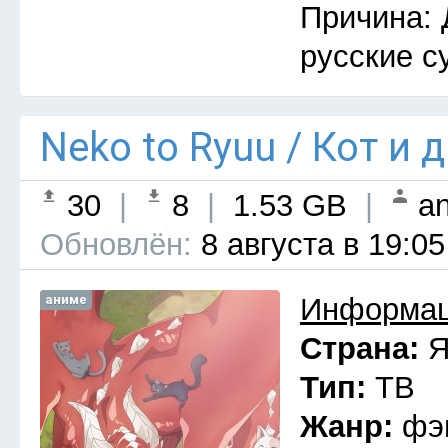
Причина: 
русские с
Neko to Ryuu / Кот и 
30
|
8
|
1.53 GB
|
an
Обновлён:
8 августа в 19:05
аниме
Информац
Страна:
Я
Тип:
ТВ
Жанр:
фэ