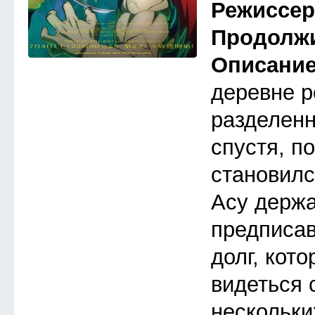
Режиссе
Продолж
Описани
деревне р
разделенн
спустя, п
становилс
Асу держа
предписав
долг, кот
видеться 
нескольки