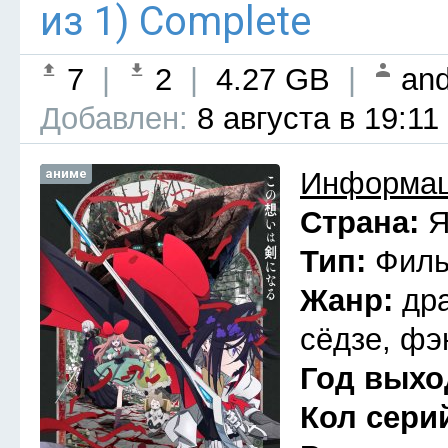
из 1) Complete
7
|
2
|
4.27 GB
|
and
Добавлен:
8 августа в 19:11
аниме
Информац
Страна:
Я
Тип:
Фил
Жанр:
др
сёдзе, фэ
Год выхо
Кол сери