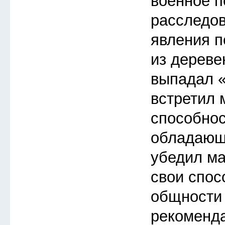
военное п
расследо
явления п
из деревен
выпадал «
встретил 
способнос
обладающ
убедил ма
свои спос
общности
рекоменда