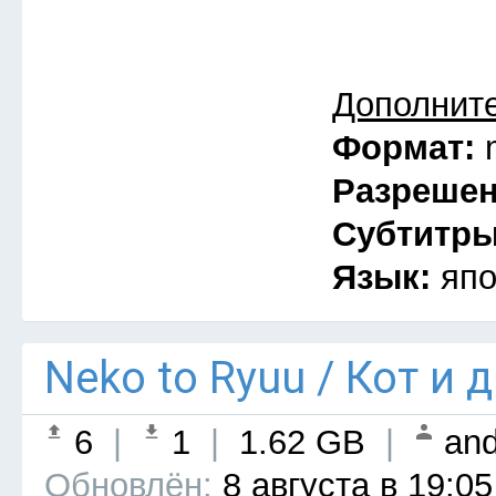
Дополнит
Формат:
Разреше
Субтитр
Язык:
япо
Neko to Ryuu / Кот и 
6
|
1
|
1.62 GB
|
and
Обновлён:
8 августа в 19:05