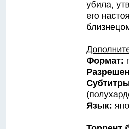
убила, ут
его насто
близнецо
Дополнит
Формат:
Разреше
Субтитр
(полухард
Язык:
япо
Торрент 