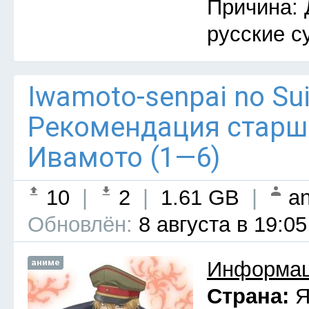
Причина: 
русские с
Iwamoto-senpai no Sui
Рекомендация старш
Ивамото (1—6)
10
|
2
|
1.61 GB
|
an
Обновлён:
8 августа в 19:05
аниме
Информац
Страна:
Я