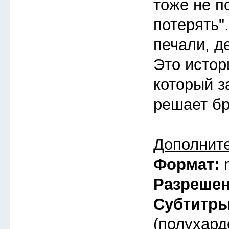
тоже не п
потерять"
печали, д
Это истор
который з
решает бр
Дополнит
Формат:
Разреше
Субтитр
(полухард