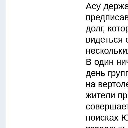
Асу держа
предписав
долг, кот
видеться 
нескольки
В один ни
день груп
на вертол
жители пр
совершает
поисках Ю