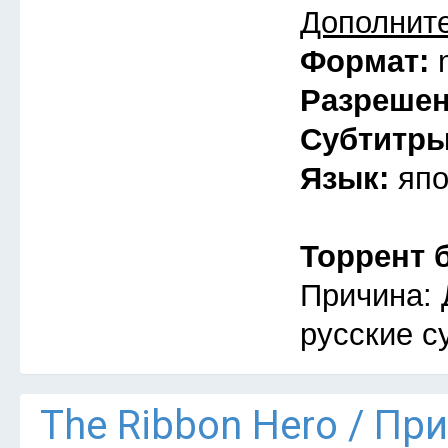
Дополнит
Формат:
Разреше
Субтитр
Язык:
япо
Торрент 
Причина: 
русские с
The Ribbon Hero / Пр