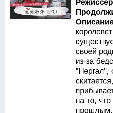
Режиссе
Продолж
Описани
королевст
существуе
своей род
из-за бедс
"Нергал",
скитается,
прибывает
на то, чт
прошлым, 