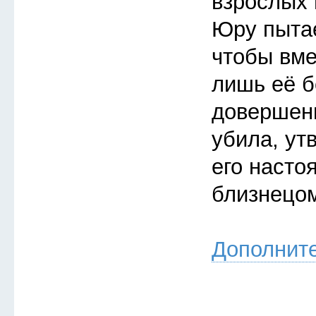
взрослых 
Юру пытае
чтобы вме
лишь её б
довершени
убила, ут
его насто
близнецо
Дополнит