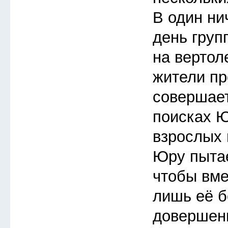
В один ни
день груп
на вертол
жители пр
совершает
поисках Ю
взрослых 
Юру пытае
чтобы вме
лишь её б
довершени