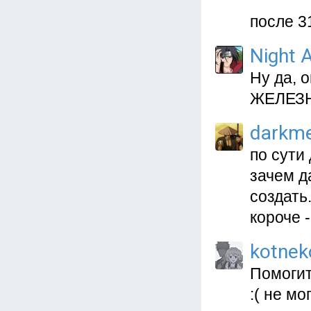
после 3
Night A
Ну да, 
ЖЕЛЕЗН
darkm
по сути
зачем д
создать.
короче -
kotnek
Помогит
:( не мо