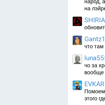
народ, 
на лэйр
SHIRIA
обновит
Gantz
что там
luna55
чо за х
вообще 
EVKAR
Помоему
этого г