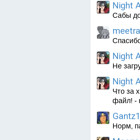
Night A
Сабы до
meetr
Спасибо
Night A
Не загр
Night A
Что за 
файл! - 
Gantz
Норм, п