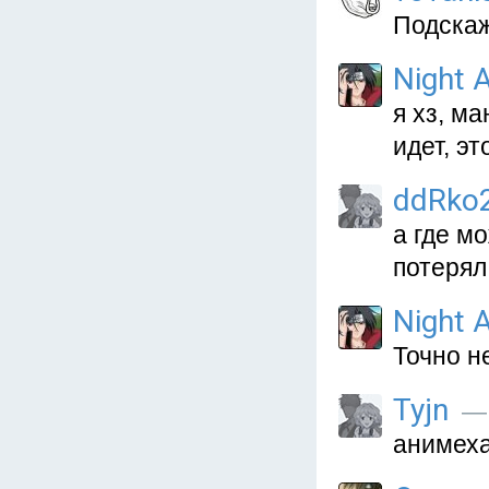
Подскаж
Night A
я хз, ма
идет, э
ddRko
а где м
потерял.
Night A
Точно н
Tyjn
— 
анимеха