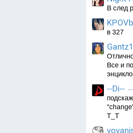
В след 
KPOV
в 327
Gantz
Отлично
Все и п
энцикло
--Di--
—
подскаж
"change
Т_Т
vovani