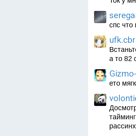
Ток у м
sereg
спс что
ufk.cbr
Встаньт
а то 82
Gizmo
ето мяг
volonti
Досмотр
тайминг 
рассинх