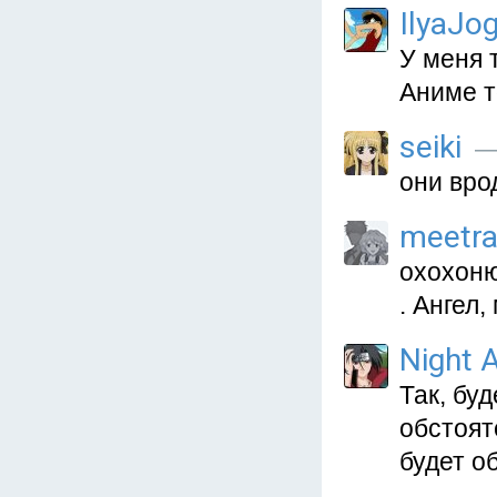
IlyaJo
У меня 
Аниме т
seiki
— 
они вро
meetr
охохонюш
. Ангел
Night A
Так, бу
обстоят
будет о