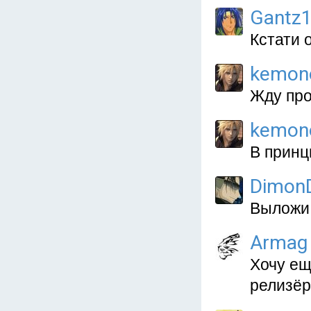
Gantz
Кстати 
kemon
Жду про
kemon
В принц
Dimon
Выложи,
Armag
Хочу ещ
релизёр