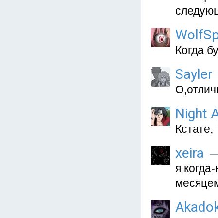
следую
WolfSpi
Когда б
Sayler
О,отлич
Night A
Кстате,
xeira
—
я когда
месяцем
Akado