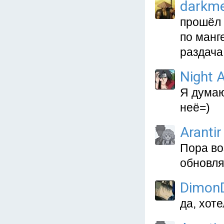
darkm
прошёл 
по манг
раздача
Night A
Я думаю
неё=)
Arantir
Пора во
обновля
Dimon
да, хоте