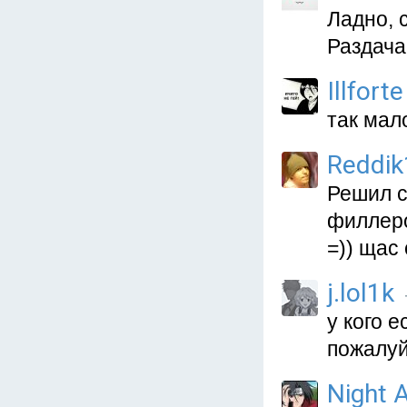
Ладно, 
Раздача
Illforte
так мал
Reddik
Решил с
филлеро
=)) щас
j.lol1k
у кого 
пожалуй
Night A