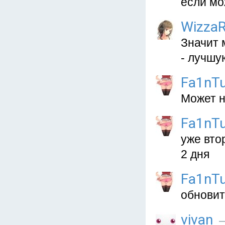
если мо
Wizza
Значит 
- лучшу
Fa1nT
Может н
Fa1nT
уже вто
2 дня
Fa1nT
обновит
vivan
—