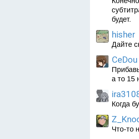
Конечно
субтитр
будет.
hisher
Дайте с
CeDou
Прибавь
а то 15 
ira310
Когда б
Z_Kno
Что-то н