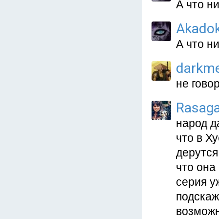
А что н
Akado
А что н
darkm
не гово
Rasag
народ д
что в Х
дерутся
что она
серия у
подскаж
возможн