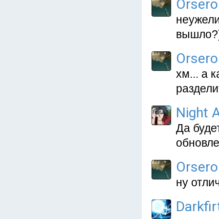
Orsero
неужели
вышло?)
Orsero
хм... а
раздели
Night A
Да буде
обновле
Orsero
ну отли
Darkfir