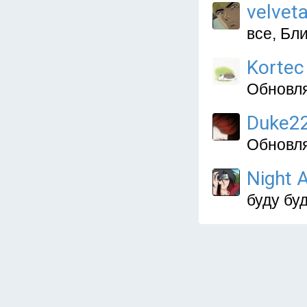
velvet
все, Бл
Kortec
Обновля
Duke2
Обновля
Night A
буду буд