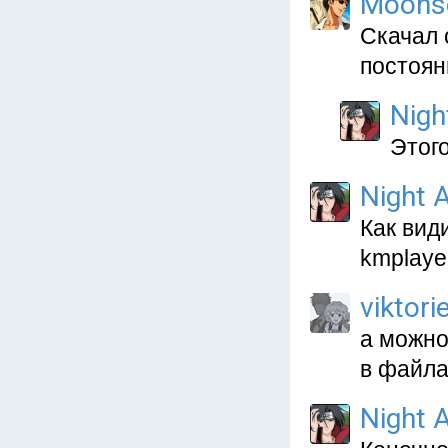
Moons
Скачал 
постоян
Nigh
Этог
Night A
Как вид
kmplaye
viktori
а можно
в файл
Night A