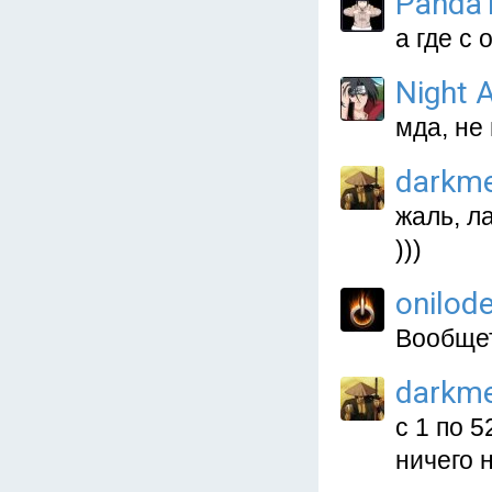
Panda
а где с
Night A
мда, не 
darkm
жаль, л
)))
onilod
Вообщет
darkm
с 1 по 
ничего 