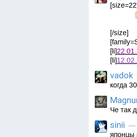
[size=22
[/size]
[family=S
[li]
22.01
[li]
12.02
vadok
когда 30
Magnu
Че так д
sinii
— 
японцы 