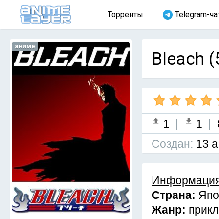
Торренты
Telegram-ча
аниме
Bleach (
1
|
1
|
Cоздан:
13 а
Информация
Страна:
Япо
Жанр:
прикл