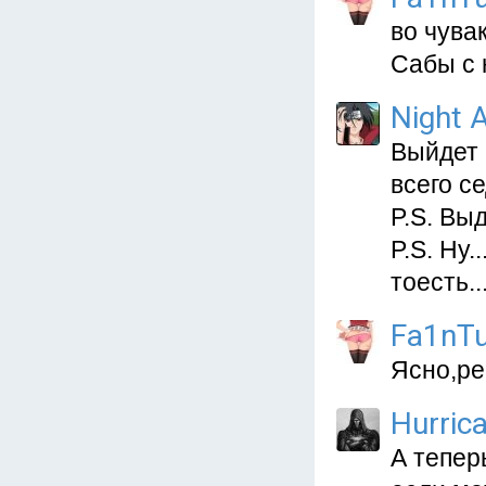
во чува
Сабы с 
Night A
Выйдет 
всего с
P.S. Вы
P.S. Ну.
тоесть..
Fa1nT
Ясно,ре
Hurric
А тепер