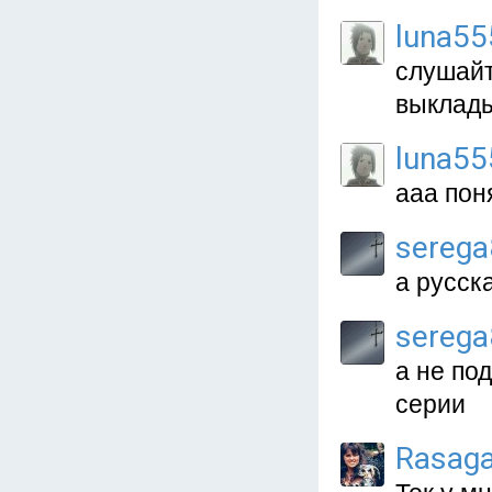
luna55
слушайт
выклад
luna55
ааа пон
sereg
а русск
sereg
а не по
серии
Rasag