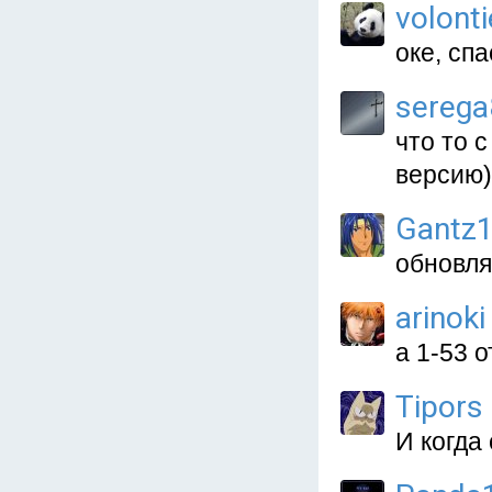
volonti
оке, спа
sereg
что то 
версию
Gantz
обновля
arinoki
а 1-53 
Tipors
И когда