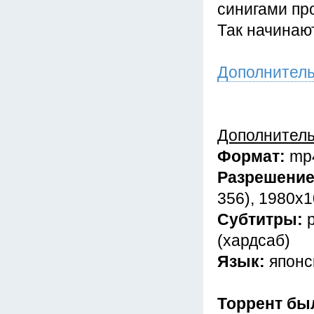
синигами пр
Так начинаю
Дополнител
Дополнител
Формат:
mp4
Разрешени
356), 1980x1
Субтитры:
(хардсаб)
Язык:
японс
Торрент бы