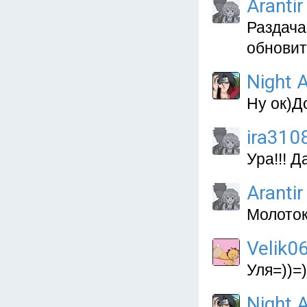
Arantir
Раздача
обновит
Night A
Ну ок)Д
ira310
Ура!!! Д
Arantir
Молоток
Velik0
Уля=))=)
Night A