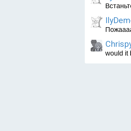
Встаньт
IlyDem
Пожааа
Chrisp
would it