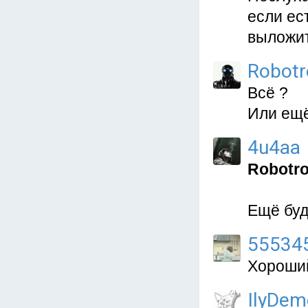
если ес
выложи
Robot
Всё ?
Или ещё
4u4aa
Robotr
Ещё буд
55534
Хороший
IlyDem