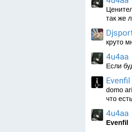
4u4aa
Ценител
так же 
Djspo
круто мн
4u4aa
Если бу
Evenfil
domo ar
что ест
4u4aa
Evenfil