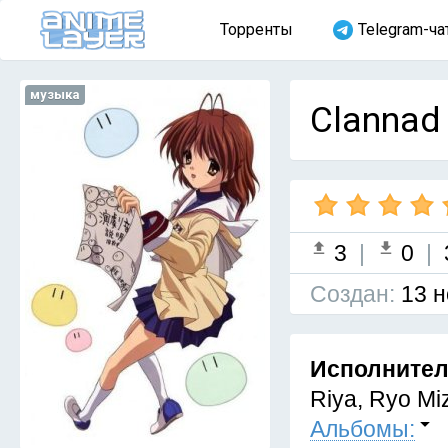
Торренты
Telegram-ча
музыка
Clannad 
3
|
0
|
Cоздан:
13 н
Исполните
Riya, Ryo Miz
Альбомы: