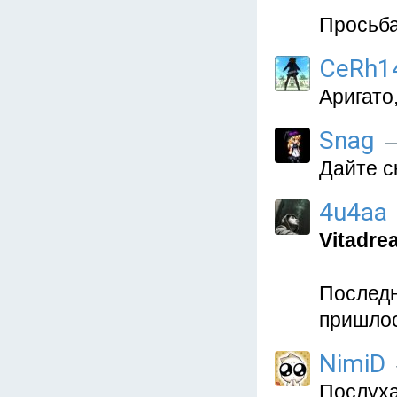
Просьба
CeRh1
Аригато,
Snag
—
Дайте с
4u4aa
Vitadre
Последн
пришлос
NimiD
Послуха