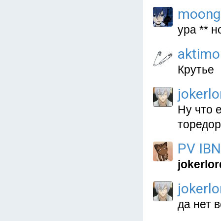
moong
ура ** н
aktimo
Крутье
jokerl
Ну что 
торедор
PV IBN
jokerlo
jokerl
да нет 