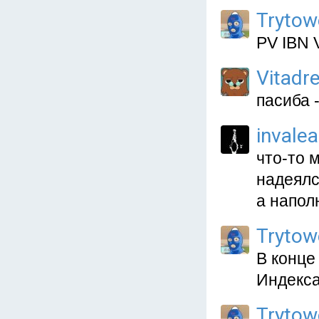
Trytow
PV IBN 
Vitadr
пасиба 
invale
что-то 
надеялс
а напол
Trytow
В конце
Индекса
Trytow