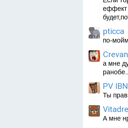
Если то
еффект 
будет,п
pticca
по-мойм
Crevan
а мне д
ранобе..
PV IBN
Ты прав
Vitadr
А мне нр