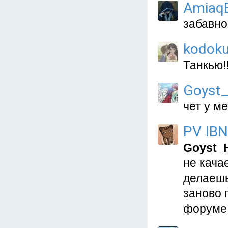
Amiaq
забавно
kodok
Танкью!!
Goyst_
чет у м
PV IBN
Goyst_
не кача
делаешь
заново 
форуме.