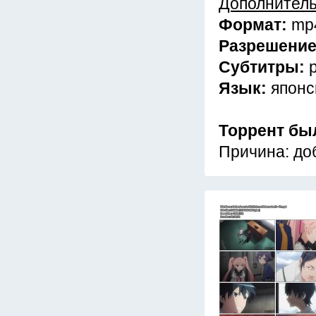
Дополнител
Формат:
mp
Разрешени
Субтитры:
Язык:
японс
Торрент бы
Причина: до