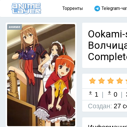
Торренты
Telegram-ча
аниме
Ookami-s
Волчица
Complet
1
|
0
|
Cоздан:
27 с