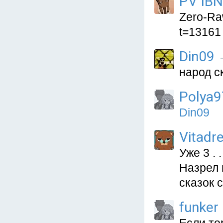
PV IBN
Zero-Raw
t=13161
Din09
народ с
Polya9
Din09
Vitadr
Уже 3 . .
Назрел 
сказок 
funker