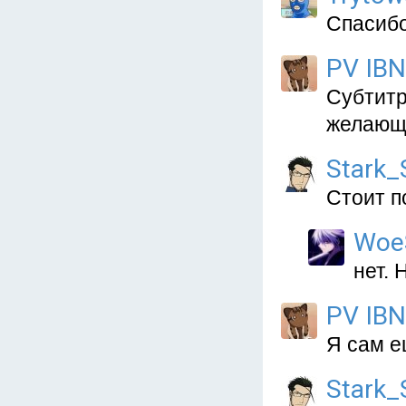
Спасибо
PV IBN
Субтитр
желающи
Stark_
Стоит п
Woe
нет. 
PV IBN
Я сам е
Stark_