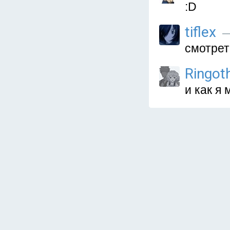
:D
tiflex
—
смотрет
Ringot
и как я