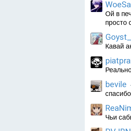
WoeSa
Ой в пе
просто 
Goyst_
Кавай а
piatpra
Реально
bevile
спасибо
ReaNi
Чьи саб