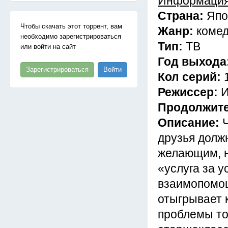
Информация
Страна:
Япо
Чтобы скачать этот торрент, вам
Жанр:
комед
необходимо зарегистрироваться
Тип:
ТВ
или войти на сайт
Год выхода
Зарегистрироваться
Войти
Кол серий:
Режиссер:
И
Продолжит
Описание:
друзья должн
желающим, н
«услуга за 
взаимопомощ
отыгрывает 
проблемы то