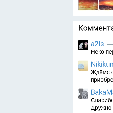
Коммента
a2ls
— 
Неко пе
Nikiku
Ждёмс с
приобре
BakaMa
Спасибо
Дружно 