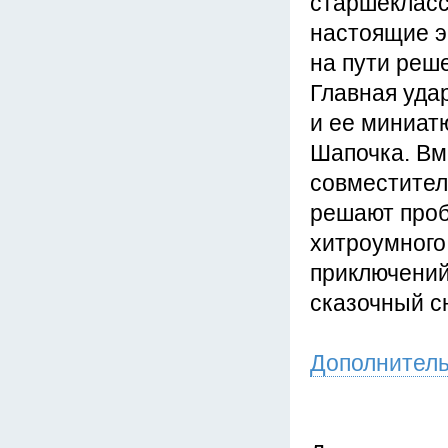
старшекласс
настоящие э
на пути реш
Главная уда
и ее миниат
Шапочка. Вм
совместител
решают проб
хитроумного
приключений
сказочный сю
Дополнител