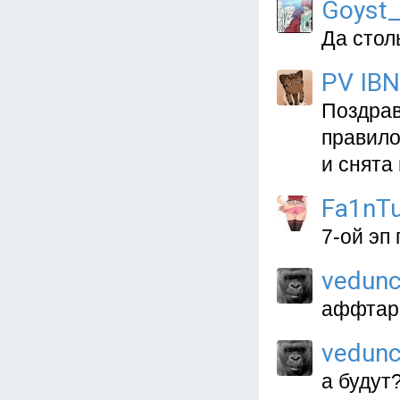
Goyst_
Да стол
PV IBN
Поздрав
правило
и снята
Fa1nT
7-ой эп
vedunc
аффтар,
vedunc
а будут