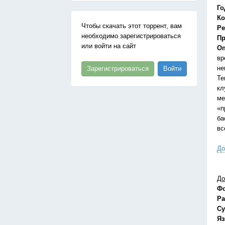
Го
Ко
Чтобы скачать этот торрент, вам
Ре
необходимо зарегистрироваться
Пр
или войти на сайт
Оп
вр
не
Зарегистрироваться
Войти
Те
кл
ме
«п
ба
вс
До
До
Ф
Ра
Су
Я