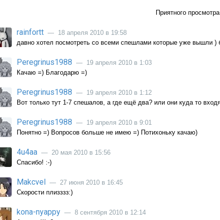
Приятного просмотра
rainfortt
— 18 апреля 2010 в 19:58
давно хотел посмотреть со всеми спешлами которые уже вышли ) 
Peregrinus1988
— 19 апреля 2010 в 1:03
Качаю =) Благодарю =)
Peregrinus1988
— 19 апреля 2010 в 1:12
Вот только тут 1-7 спешалов, а где ещё два? или они куда то вход
Peregrinus1988
— 19 апреля 2010 в 9:01
Понятно =) Вопросов больше не имею =) Потихоньку качаю)
4u4aa
— 20 мая 2010 в 15:56
Спасибо! :-)
Makcvel
— 27 июня 2010 в 16:45
Скорости плизззз:)
kona-nyappy
— 8 сентября 2010 в 12:14