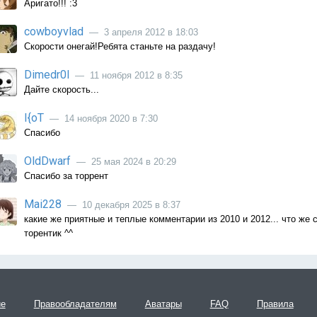
Аригато!!! :3
cowboyvlad
— 3 апреля 2012 в 18:03
Скорости онегай!Ребята станьте на раздачу!
Dimedr0l
— 11 ноября 2012 в 8:35
Дайте скорость...
I{oT
— 14 ноября 2020 в 7:30
Спасибо
OldDwarf
— 25 мая 2024 в 20:29
Спасибо за торрент
Mai228
— 10 декабря 2025 в 8:37
какие же приятные и теплые комментарии из 2010 и 2012... что же 
торентик ^^
ие
Правообладателям
Аватары
FAQ
Правила