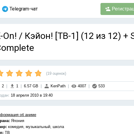
Telegram-чат
Регистра
-On! / Кэйон! [ТВ-1] (12 из 12) + 
Complete
(
19
оценок)
2
|
1
|
6.57 GB
|
KenPath
|
4007
|
533
здан:
18 апреля 2010 в 19:40
формация об аниме
рана:
Япония
анр:
комедия, музыкальный, школа
п:
ТВ