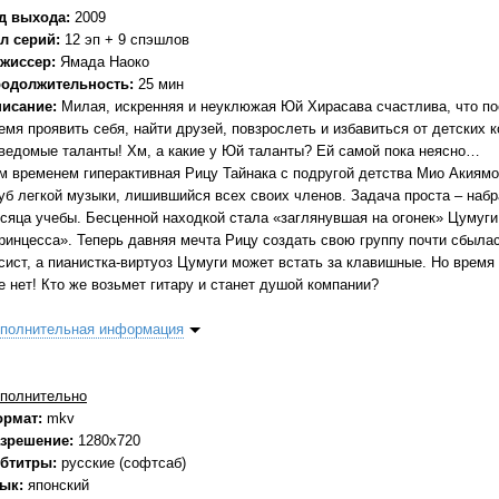
д выхода:
2009
л серий:
12 эп + 9 спэшлов
жиссер:
Ямада Наоко
одолжительность:
25 мин
исание:
Милая, искренняя и неуклюжая Юй Хирасава счастлива, что по
емя проявить себя, найти друзей, повзрослеть и избавиться от детских 
ведомые таланты! Хм, а какие у Юй таланты? Ей самой пока неясно…
м временем гиперактивная Рицу Тайнака с подругой детства Мио Акиям
уб легкой музыки, лишившийся всех своих членов. Задача проста – набр
сяца учебы. Бесценной находкой стала «заглянувшая на огонек» Цумуги
ринцесса». Теперь давняя мечта Рицу создать свою группу почти сбыла
сист, а пианистка-виртуоз Цумуги может встать за клавишные. Но время 
е нет! Кто же возьмет гитару и станет душой компании?
полнительная информация
полнительно
ормат:
mkv
зрешение:
1280x720
бтитры:
русские (софтсаб)
зык:
японский