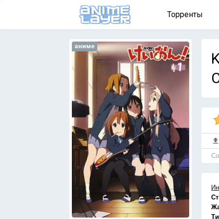
Торренты
аниме
K
Cо
Ин
Ст
Ж
Ти