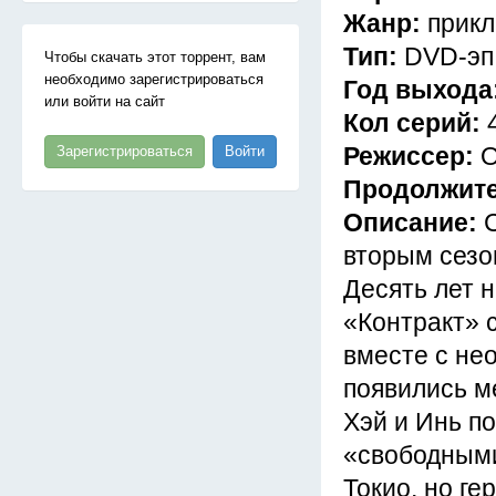
Жанр:
прикл
Тип:
DVD-эп
Чтобы скачать этот торрент, вам
необходимо зарегистрироваться
Год выхода
или войти на сайт
Кол серий:
Режиссер:
О
Зарегистрироваться
Войти
Продолжит
Описание:
вторым сезо
Десять лет 
«Контракт» 
вместе с нео
появились м
Хэй и Инь п
«свободными
Токио, но ге