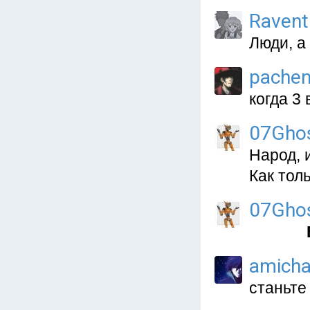
Ravent
Люди, а
pache
когда 3
07Gho
Народ, 
Как толь
07Gho
amich
станьте