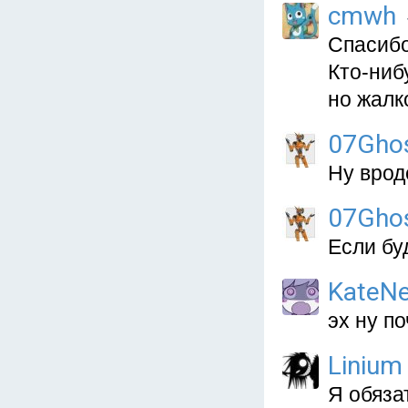
cmwh
Спасибо
Кто-ниб
но жалк
07Gho
Ну врод
07Gho
Если бу
KateN
эх ну по
Linium
Я обяза