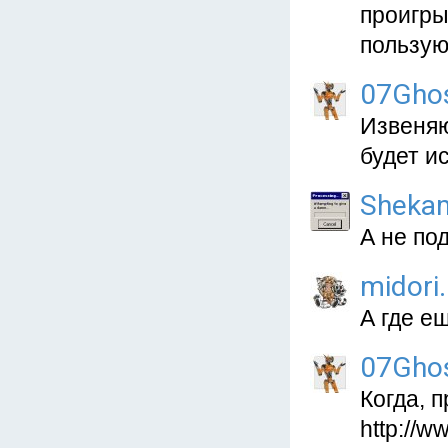
проигры
пользую
07Gho
Извеняю
будет и
Sheka
А не по
midori
А где ещ
07Gho
Когда, 
http://w