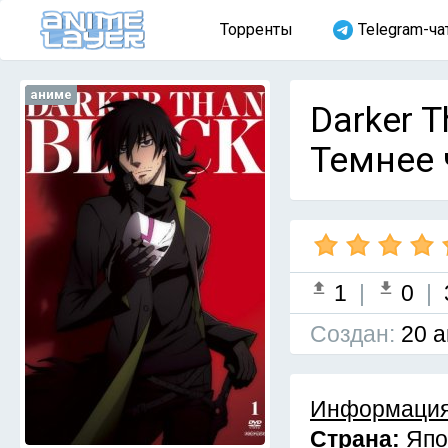
Торренты
Telegram-ча
аниме
Darker T
Темнее 
1
|
0
|
Cоздан:
20 а
Информация
Страна:
Япо