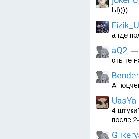
jokerl
Ы))))
Fizik_
а где п
aQ2
— 
оть те н
Bende
А поцче
UasYa
4 штуки
после 2
Glikery