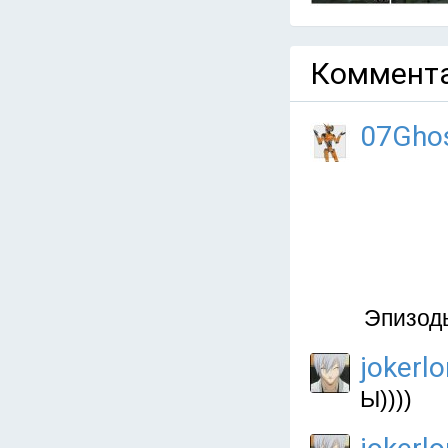
Коммента
07Gho
Эпизоды
jokerl
Ы))))