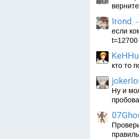
вернитесь
Irond
—
если ком
t=12700
KeHHu
кто то 
jokerl
Ну и мо
пробова
07Gho
Провери
правиль