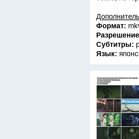
Дополнител
Формат:
mk
Разрешени
Субтитры:
Язык:
японс