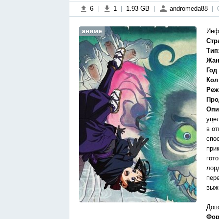
6
|
1
|
1.93 GB
|
andromeda88
|
аниме
Инф
Стр
Тип
Жан
Год
Кол
Реж
Про
Опи
уце
в о
спо
при
гот
лор
пер
выж
Доп
Фор