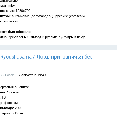
олнительно
мат:
mkv
решение:
1280x720
титры:
английские (полухардсаб), русские (софтсаб)
к:
японский
рент был обновлен
чина: Добавлены 6 эпизод и русские субтитры к нему.
u Ryoushusama / Лорд приграничья без
Обновлён:
7 августа в 19:40
ормация об аниме
ана:
Япония
:
ТВ
р:
фэнтези
 выхода:
2026
 серий:
>12 эп