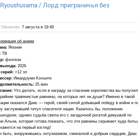
u Ryoushusama / Лорд приграничья без
Обновлён:
7 августа в 19:40
ормация об аниме
ана:
Япония
:
ТВ
р:
фэнтези
 выхода:
2026
 серий:
>12 эп
иссер:
Имаидзуми Кэнъити
должительность:
25 мин
сание:
Что делать, если в награду за спасение королевства вы получил
крайние травянистые равнины, на которых нет ни души? Именно в такой
уации оказался Диас — герой, своей силой добывший победу в войне и п
ву заслуживший титул спасителя нации. Казалось бы, положение
выходное, однако судьба свела его с загадочной рогатой девушкой по
ни Альна, которая готова показать, что эти равнины скрывают куда боль
 кажется на первый взгляд!
 и быть, вооружившись энтузиазмом, смекалкой и добрым сердцем, Диас