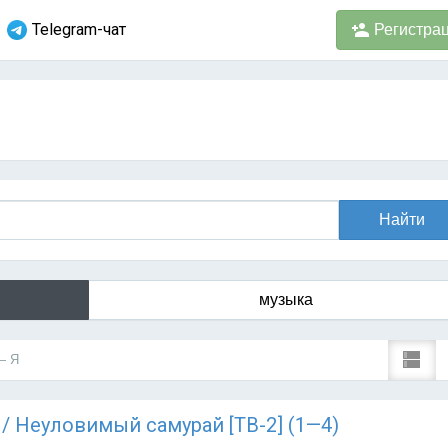
Telegram-чат
Регистра
музыка
— Я
) / Неуловимый самурай [ТВ-2] (1—4)