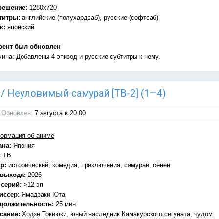
решение:
1280x720
титры:
английские (полухардсаб), русские (софтсаб)
к:
японский
рент был обновлен
чина: Добавлены 4 эпизод и русские субтитры к нему.
) / Неуловимый самурай [ТВ-2] (1—4)
Обновлён:
7 августа в 20:00
ормация об аниме
ана:
Япония
:
ТВ
р:
исторический, комедия, приключения, самураи, сёнен
 выхода:
2026
 серий:
>12 эп
иссер:
Ямадзаки Юта
должительность:
25 мин
сание:
Ходзё Токиюки, юный наследник Камакурского сёгуната, чудом