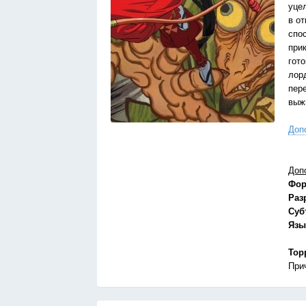
уце
в о
спо
при
гот
лор
пер
выж
Доп
Доп
Фор
Раз
Суб
Язы
Тор
При