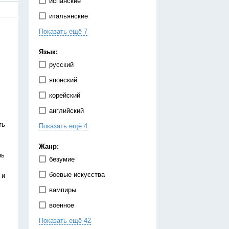
испанские
итальянские
Показать ещё 7
китайские
корейские
Язык:
немецкие
русский
португальские
японский
тайские
корейский
французские
английский
японские
ть
Показать ещё 4
испанский
китайский
Жанр:
рь
немецкий
безумие
украинский
боевые искусства
 и
вампиры
военное
Показать ещё 42
гарем