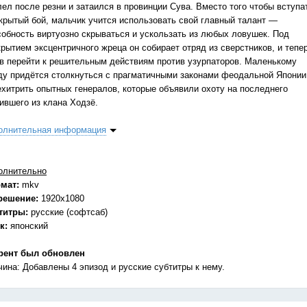
лел после резни и затаился в провинции Сува. Вместо того чтобы вступа
ткрытый бой, мальчик учится использовать свой главный талант —
собность виртуозно скрываться и ускользать из любых ловушек. Под
крытием эксцентричного жреца он собирает отряд из сверстников, и тепе
ов перейти к решительным действиям против узурпаторов. Маленькому
ду придётся столкнуться с прагматичными законами феодальной Японии
ехитрить опытных генералов, которые объявили охоту на последнего
ившего из клана Ходзё.
олнительная информация
олнительно
мат:
mkv
решение:
1920x1080
титры:
русские (софтсаб)
к:
японский
рент был обновлен
чина: Добавлены 4 эпизод и русские субтитры к нему.