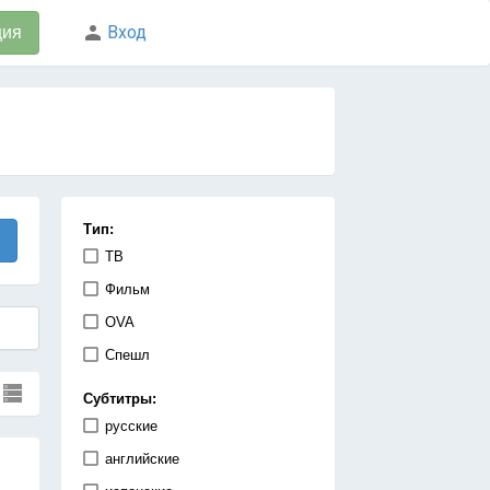
Вход
ция
Тип:
ТВ
Фильм
OVA
Спешл
Субтитры:
русские
английские