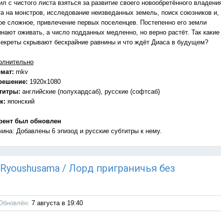
л с чистого листа взяться за развитие своего новообретённого владени
та на монстров, исследование неизведанных земель, поиск союзников и,
ое сложное, привлечение первых поселенцев. Постепенно его земли
инают оживать, а число подданных медленно, но верно растёт. Так какие
секреты скрывают бескрайние равнины и что ждёт Диаса в будущем?
олнительно
мат:
mkv
решение:
1920x1080
титры:
английские (полухардсаб), русские (софтсаб)
к:
японский
рент был обновлен
чина: Добавлены 6 эпизод и русские субтитры к нему.
u Ryoushusama / Лорд приграничья без
Обновлён:
7 августа в 19:40