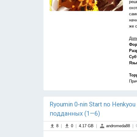
реши
охо
сам
нач
же 
Доп
Фор
Раз
Суб
Язы
Тор
При
Ryoumin 0-nin Start no Henkyo
подданных (1—6)
8
|
0
|
4.17 GB
|
andromeda88
|