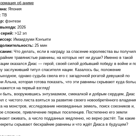
ормация об аниме
ана:
Япония
:
ТВ
р:
фэнтези
 выхода:
2026
 серий:
>12 эп
иссер:
Имаидзуми Кэнъити
должительность:
25 мин
сание:
Что делать, если в награду за спасение королевства вы получил
крайние травянистые равнины, на которых нет ни души? Именно в такой
уации оказался Диас — герой, своей силой добывший победу в войне и п
ву заслуживший титул спасителя нации. Казалось бы, положение
выходное, однако судьба свела его с загадочной рогатой девушкой по
ни Альна, которая готова показать, что эти равнины скрывают куда боль
 кажется на первый взгляд!
 и быть, вооружившись энтузиазмом, смекалкой и добрым сердцем, Диас
л с чистого листа взяться за развитие своего новообретённого владени
та на монстров, исследование неизведанных земель, поиск союзников и,
ое сложное, привлечение первых поселенцев. Постепенно его земли
инают оживать, а число подданных медленно, но верно растёт. Так какие
секреты скрывают бескрайние равнины и что ждёт Диаса в будущем?