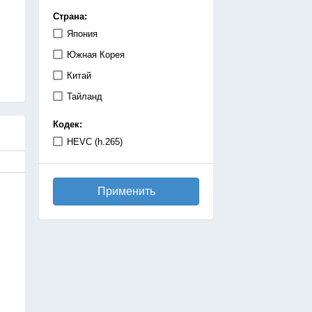
демоны
Страна:
детектив
Япония
дзёсей
Южная Корея
драма
Китай
игры
Тайланд
исекай
Кодек:
исторический
HEVC (h.265)
катастрофа
киберпанк
Применить
комедия
космос
магия
махо-сёдзе
машины
медицинская драма