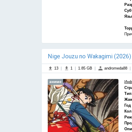
Раз
Суб
Язы
Тор
При
Nige Jouzu no Wakagimi (2026
13
|
1
|
1.85 GB
|
andromeda88
|
аниме
Инф
Стр
Тип
Жан
Год
Кол
Реж
Про
Опи