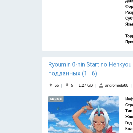
Доп
Фор
Раз
Суб
Язы
Тор
При
Ryoumin 0-nin Start no Henkyo
подданных (1—6)
56
|
5
|
1.27 GB
|
andromeda88
|
аниме
Инф
Стр
Тип
Жан
Год
Кол