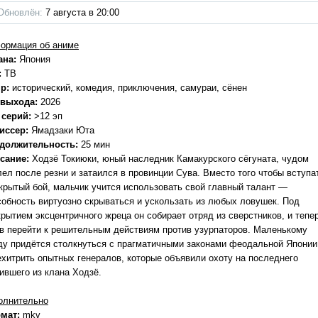
Обновлён:
7 августа в 20:00
ормация об аниме
ана:
Япония
:
ТВ
р:
исторический, комедия, приключения, самураи, сёнен
 выхода:
2026
 серий:
>12 эп
иссер:
Ямадзаки Юта
должительность:
25 мин
сание:
Ходзё Токиюки, юный наследник Камакурского сёгуната, чудом
лел после резни и затаился в провинции Сува. Вместо того чтобы вступа
ткрытый бой, мальчик учится использовать свой главный талант —
собность виртуозно скрываться и ускользать из любых ловушек. Под
крытием эксцентричного жреца он собирает отряд из сверстников, и тепе
ов перейти к решительным действиям против узурпаторов. Маленькому
ду придётся столкнуться с прагматичными законами феодальной Японии
ехитрить опытных генералов, которые объявили охоту на последнего
ившего из клана Ходзё.
олнительно
мат:
mkv