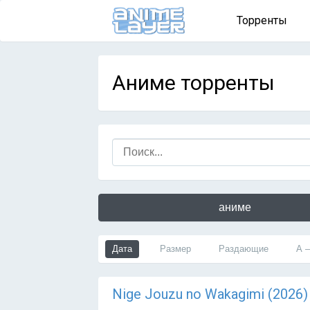
Торренты
Аниме торренты
аниме
Дата
Размер
Раздающие
А 
Nige Jouzu no Wakagimi (2026