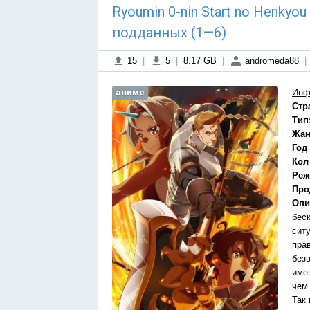
Ryoumin 0-nin Start no Henkyo
подданных (1—6)
15
|
5
|
8.17 GB
|
andromeda88
|
аниме
Инф
Стр
Тип
Жан
Год
Кол
Реж
Про
Опи
бес
сит
пра
без
име
чем
Так