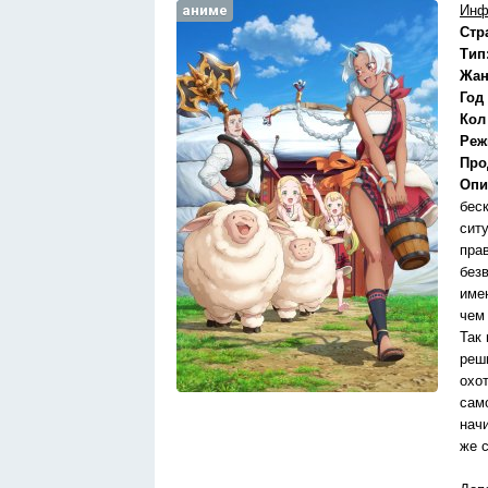
аниме
Инф
Стр
Тип
Жан
Год
Кол
Реж
Про
Опи
бес
сит
пра
без
име
чем
Так
реши
охо
сам
нач
же 