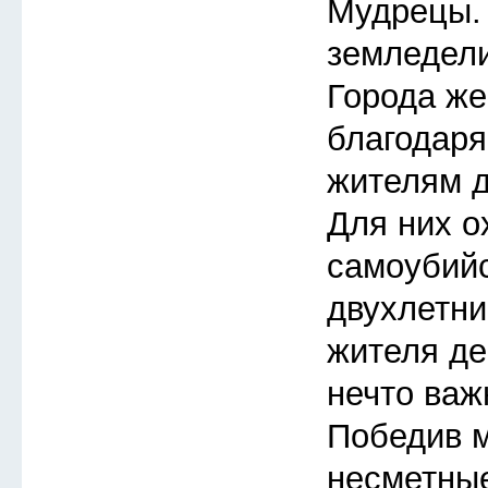
Мудрецы.
земледели
Города же
благодар
жителям д
Для них о
самоубий
двухлетни
жителя де
нечто важ
Победив м
несметные