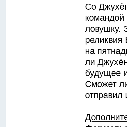
Со Джухён
командой
ловушку. 
реликвия 
на пятнад
ли Джухён
будущее 
Сможет ли
отправил 
Дополнит