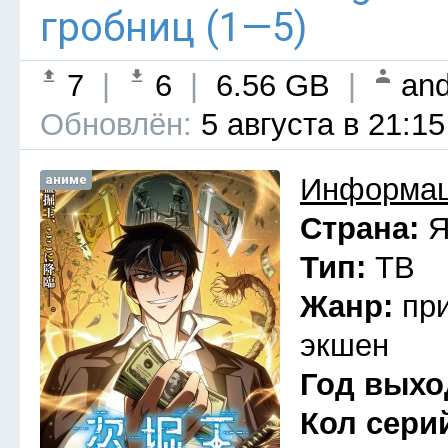
гробниц (1—5)
7
|
6
|
6.56 GB
|
and
Обновлён:
5 августа в 21:15
аниме
Информац
Страна:
Я
Тип:
ТВ
Жанр:
пр
экшен
Год выхо
Кол сери