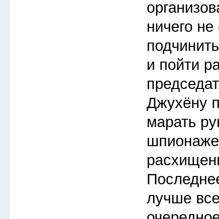
организов
ничего не
подчинить
и пойти р
председат
Джухёну п
марать ру
шпионаже
расхищен
Последнее
лучше все
очередное