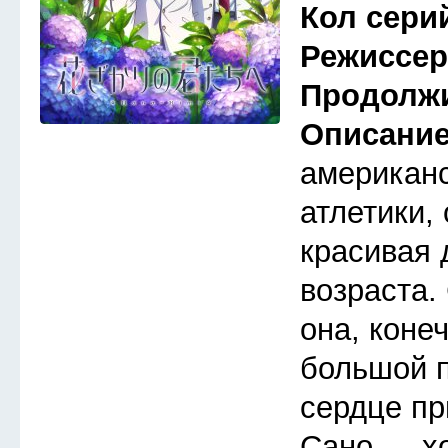
Кол сери
Режиссе
Продолж
Описани
американс
атлетики,
красивая 
возраста.
она, коне
большой п
сердце п
Сано — х