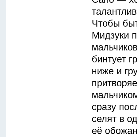
талантлив
Чтобы быт
Мидзуки п
мальчиков
бинтует г
ниже и гр
притворя
мальчиком
сразу пос
селят в о
её обожан