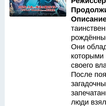
Режиссе
Продолж
Описани
таинствен
рождённые
Они обла
которыми 
своего вл
После по
загадочны
запечатан
люди взял