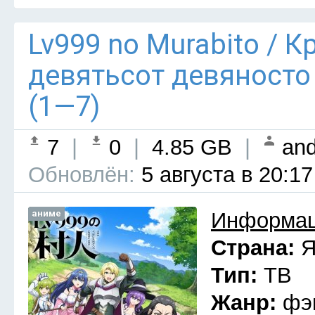
Lv999 no Murabito / 
девятьсот девяносто
(1—7)
7
|
0
|
4.85 GB
|
and
Обновлён:
5 августа в 20:17
аниме
Информац
Страна:
Я
Тип:
ТВ
Жанр:
фэ