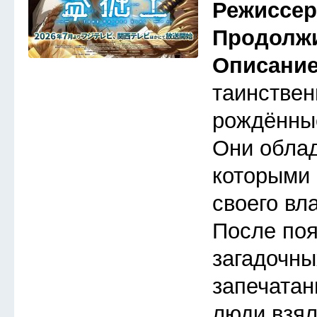
Режиссе
Продолж
Описани
таинствен
рождённые
Они обла
которыми 
своего вл
После по
загадочны
запечатан
люди взял