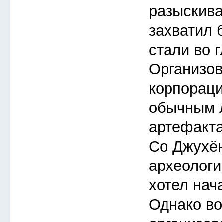
разыскиват
захватил 
стали во 
Организов
корпораци
обычным 
артефакта
Со Джухён
археологи
хотел нача
Однако во