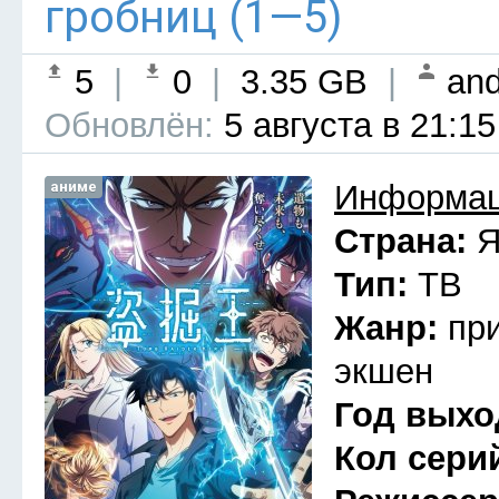
гробниц (1—5)
5
|
0
|
3.35 GB
|
and
Обновлён:
5 августа в 21:15
аниме
Информац
Страна:
Я
Тип:
ТВ
Жанр:
пр
экшен
Год выхо
Кол сери