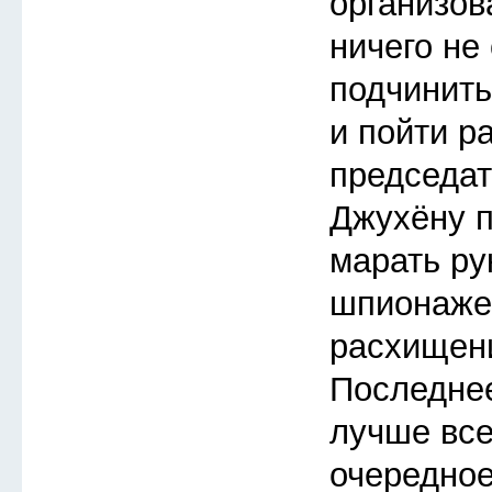
организов
ничего не
подчинить
и пойти р
председат
Джухёну п
марать ру
шпионаже
расхищен
Последнее
лучше все
очередное