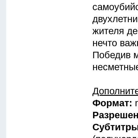
самоубий
двухлетни
жителя де
нечто важ
Победив м
несметные
Дополнит
Формат:
Разреше
Субтитр