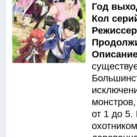
Год выхо
Кол сери
Режиссе
Продолж
Описани
существуе
Большинст
исключени
монстров,
от 1 до 5
охотником