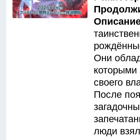
Продолж
Описани
таинствен
рождённые
Они обла
которыми 
своего вл
После по
загадочны
запечатан
люди взял