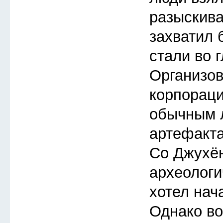
разыскиват
захватил 
стали во 
Организов
корпораци
обычным 
артефакта
Со Джухён
археологи
хотел нача
Однако во