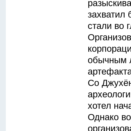
разыскиват
захватил 
стали во 
Организов
корпораци
обычным 
артефакта
Со Джухён
археологи
хотел нача
Однако во
организов