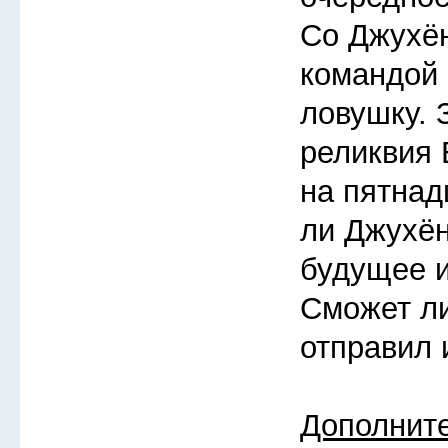
Со Джухён
командой
ловушку. 
реликвия 
на пятнад
ли Джухён
будущее 
Сможет ли
отправил 
Дополнит