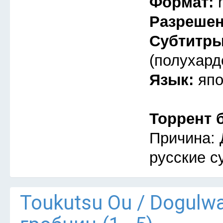
Формат:
Разреше
Субтитр
(полухард
Язык:
япо
Торрент 
Причина: 
русские с
Тоukutsu Оu / Dogulw