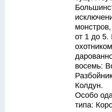
Большинст
исключени
монстров,
от 1 до 5
охотником
дарованно
восемь: В
Разбойник
Колдун.
Особо ода
типа: Кор