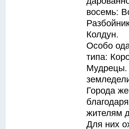
дарованно
восемь: В
Разбойник
Колдун.
Особо ода
типа: Кор
Мудрецы.
земледели
Города же
благодар
жителям д
Для них о