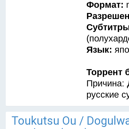
Формат:
Разреше
Субтитр
(полухард
Язык:
япо
Торрент 
Причина: 
русские с
Тоukutsu Оu / Dogulw