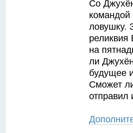
Со Джухён
командой
ловушку. 
реликвия 
на пятнад
ли Джухён
будущее 
Сможет ли
отправил 
Дополнит