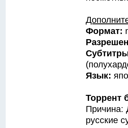
Дополнит
Формат:
Разреше
Субтитр
(полухард
Язык:
япо
Торрент 
Причина: 
русские с