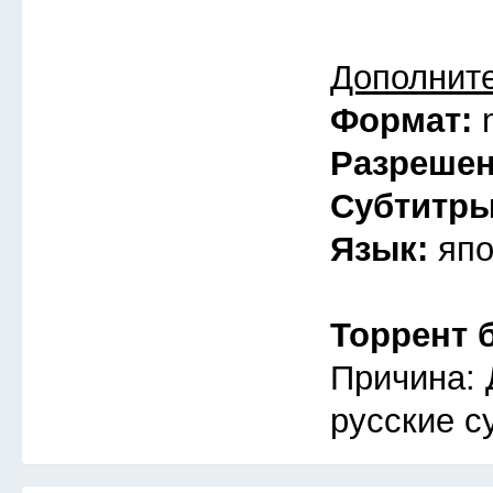
Дополнит
Формат:
Разреше
Субтитр
Язык:
япо
Торрент 
Причина: 
русские с