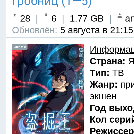
гробниц (1—5)
28
|
6
|
1.77 GB
|
an
Обновлён:
5 августа в 21:15
аниме
Информац
Страна:
Я
Тип:
ТВ
Жанр:
пр
экшен
Год выхо
Кол сери
Режиссе