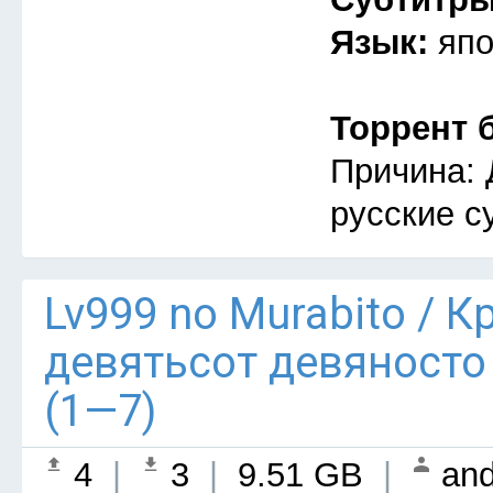
Язык:
япо
Торрент 
Причина: 
русские с
Lv999 no Murabito / 
девятьсот девяносто
(1—7)
4
|
3
|
9.51 GB
|
and