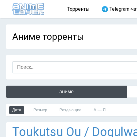
Торренты
Telegram-ча
Аниме торренты
аниме
Дата
Размер
Раздающие
А — Я
Тоukutsu Оu / Dogulw