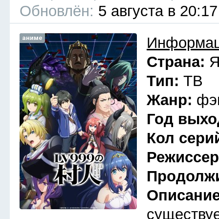
Обновлён:
5 августа в 20:17
аниме
Информац
Страна:
Я
Тип:
ТВ
Жанр:
фэ
Год выхо
Кол сери
Режиссе
Продолж
Описани
существуе