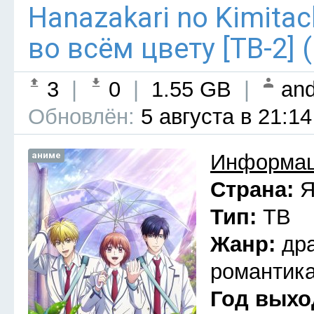
Hanazakari no Kimitach
во всём цвету [ТВ-2] 
3
|
0
|
1.55 GB
|
and
Обновлён:
5 августа в 21:14
аниме
Информац
Страна:
Я
Тип:
ТВ
Жанр:
др
романтика
Год выхо