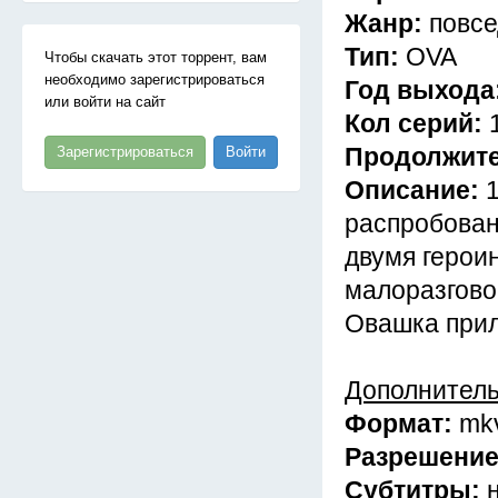
Жанр:
повсе
Тип:
OVA
Чтобы скачать этот торрент, вам
необходимо зарегистрироваться
Год выхода
или войти на сайт
Кол серий:
Продолжит
Зарегистрироваться
Войти
Описание:
распробовани
двумя героин
малоразговор
Овашка прил
Дополнител
Формат:
mk
Разрешени
Субтитры: