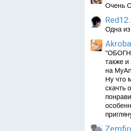
Очень 
Red12
Одна из
Akroba
"ОБОГНА
также и
на MyAn
Ну что 
скачть 
понрави
особенн
приглян
Zemfir