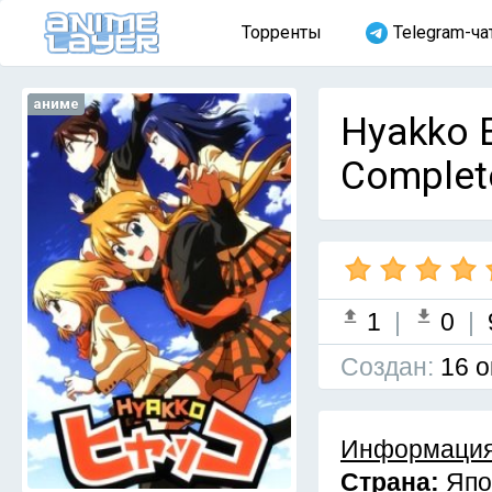
Торренты
Telegram-ча
аниме
Hyakko E
Complet
1
|
0
|
Cоздан:
16 о
Информация
Страна:
Япо