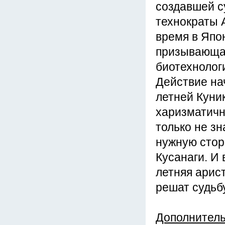
создавшей с
технократы 
время в Япо
призывающая
биотехнолог
Действие на
летней Куни
харизматичн
только не зн
нужную стор
Кусанаги. И 
летняя арис
решат судьб
Дополнител