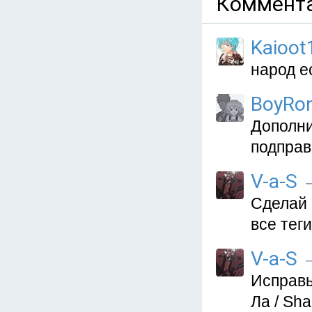
Коммента
Kaioot
народ е
BoyRo
Дополни
подправ
V-a-S
—
Сделай 
все тег
V-a-S
—
Исправ
Ла / Sha