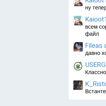
Kaioot
ну тепе
Kaioot
всем со
файл
Fileas 
давно х
USERG
Классно
K_Rist
Встанте 