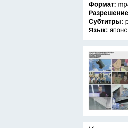
Формат:
mp
Разрешени
Субтитры:
Язык:
японс