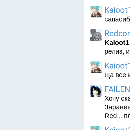
Kaioot
сапасиб
Redcor
Kaioot1
релиз, 
Kaioot
ща все 
FAILE
Хочу ска
Заранее
Red... п