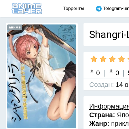
Торренты
Telegram-ча
аниме
Shangri-
0
|
0
|
Cоздан:
14 о
Информация
Страна:
Япо
Жанр:
прикл