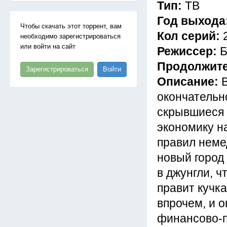
Тип:
ТВ
Год выхода
Чтобы скачать этот торрент, вам
Кол серий:
необходимо зарегистрироваться
или войти на сайт
Режиссер:
Б
Продолжит
Зарегистрироваться
Войти
Описание:
окончательн
скрывшиеся 
экономику н
правил неме
новый город
в джунгли, ч
правит кучка
впрочем, и 
финансово-п