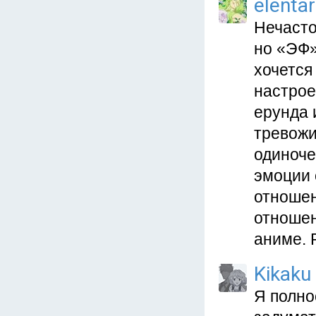
elentar
Нечасто
но «ЭФ»
хочется
настрое
ерунда 
тревожи
одиноче
эмоции 
отношен
отношен
аниме. 
Kikaku
Я полно