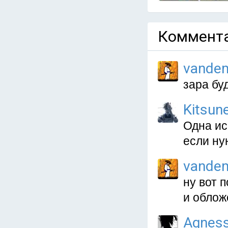
Коммента
vande
зара бу
Kitsun
Одна ис
если ну
vande
ну вот 
и облож
Agnes