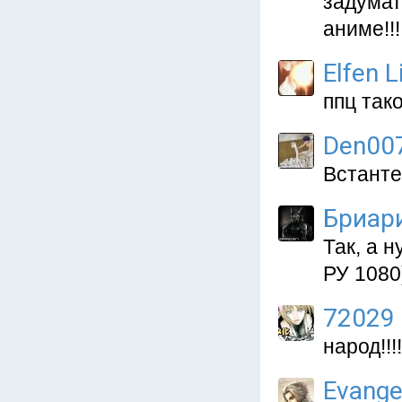
задумат
аниме!!!
Elfen L
ппц так
Den00
Встанте
Бриар
Так, а 
РУ 1080
72029
народ!!!!
Evange