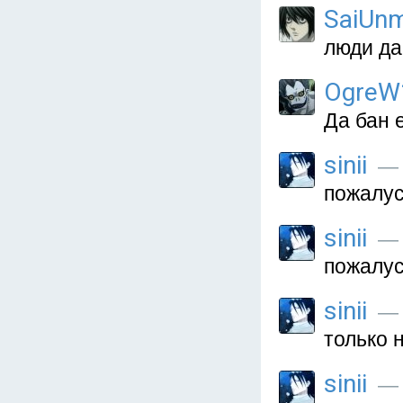
SaiUnm
люди да
OgreW
Да бан е
sinii
— 
пожалус
sinii
— 
пожалус
sinii
— 
только 
sinii
— 