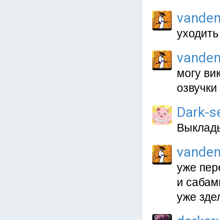
vande
уходить
vande
могу ви
озвучки
Dark-s
Выклад
vande
уже пер
и сабам
уже зде