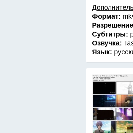
Дополнител
Формат:
mk
Разрешени
Субтитры:
Озвучка:
Ta
Язык:
русск