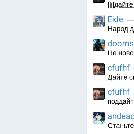
[li]дайт
Eide
— 
Народ д
dooms
Не ново
cfufhf
Дайте с
cfufhf
поддайте 
andead
Станьте 