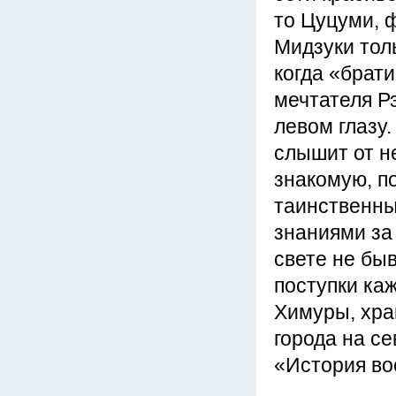
то Цуцуми, ф
Мидзуки толь
когда «брати
мечтателя Рэ
левом глазу
слышит от не
знакомую, п
таинственны
знаниями за
свете не быв
поступки каж
Химуры, хра
города на се
«История в