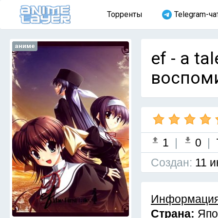
Торренты
Telegram-ча
аниме
ef - a t
воспоми
1
|
0
|
Cоздан:
11 и
Информация
Страна:
Япо