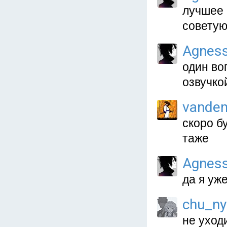
лучшее 
советую
Agnes
один во
озвучко
vande
скоро б
таже
Agnes
да я уж
chu_ny
не уход