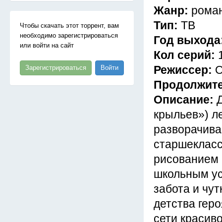
Жанр:
роман
Тип:
ТВ
Чтобы скачать этот торрент, вам
необходимо зарегистрироваться
Год выхода
или войти на сайт
Кол серий:
Режиссер:
О
Зарегистрироваться
Войти
Продолжит
Описание:
крыльев») л
разворачива
старшекласс
рисованием 
школьным ус
забота и чут
детства геро
сети красив