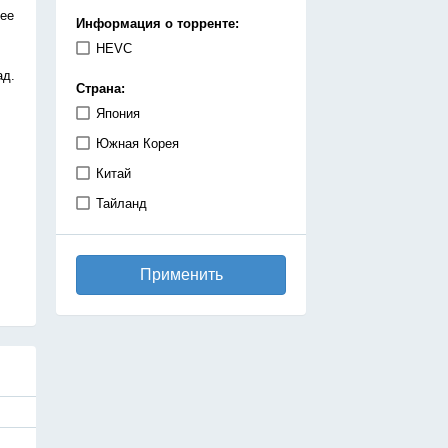
демоны
нее
Информация о торренте:
детектив
HEVC
дзёсей
ад.
Страна:
драма
Япония
игры
Южная Корея
исекай
Китай
исторический
Тайланд
катастрофа
киберпанк
Применить
комедия
космос
магия
махо-сёдзе
машины
медицинская драма