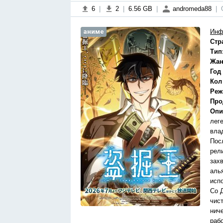
6
|
2
|
6.56 GB
|
andromeda88
|
аниме
Инф
Стр
Тип
Жан
Год
Кол
Реж
Про
Опи
лег
вла
Пос
рел
зах
аль
исп
Со 
чис
нич
раб