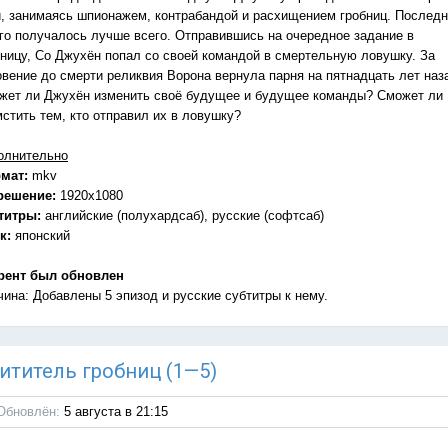
и, занимаясь шпионажем, контрабандой и расхищением гробниц. Послед
его получалось лучше всего. Отправившись на очередное задание в
бницу, Со Джухён попал со своей командой в смертельную ловушку. За
овение до смерти реликвия Ворона вернула парня на пятнадцать лет наз
жет ли Джухён изменить своё будущее и будущее команды? Сможет ли
мстить тем, кто отправил их в ловушку?
олнительно
мат:
mkv
решение:
1920x1080
титры:
английские (полухардсаб), русские (софтсаб)
к:
японский
рент был обновлен
чина: Добавлены 5 эпизод и русские субтитры к нему.
схититель гробниц (1—5)
Обновлён:
5 августа в 21:15