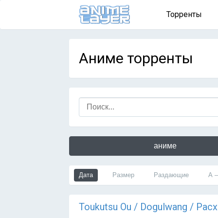
Торренты
Аниме торренты
аниме
Дата
Размер
Раздающие
А 
Тоukutsu Оu / Dogulwang / Ра