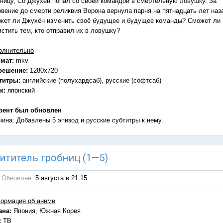
бницу, Со Джухён попал со своей командой в смертельную ловушку. За
овение до смерти реликвия Ворона вернула парня на пятнадцать лет наз
жет ли Джухён изменить своё будущее и будущее команды? Сможет ли
мстить тем, кто отправил их в ловушку?
олнительно
мат:
mkv
решение:
1280x720
титры:
английские (полухардсаб), русские (софтсаб)
к:
японский
рент был обновлен
чина: Добавлены 5 эпизод и русские субтитры к нему.
схититель гробниц (1—5)
Обновлён:
5 августа в 21:15
ормация об аниме
ана:
Япония, Южная Корея
:
ТВ