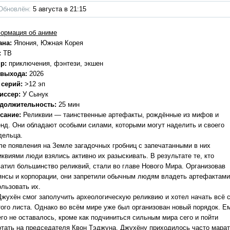
Обновлён:
5 августа в 21:15
ормация об аниме
ана:
Япония, Южная Корея
:
ТВ
р:
приключения, фэнтези, экшен
 выхода:
2026
 серий:
>12 эп
иссер:
У Сынук
должительность:
25 мин
сание:
Реликвии — таинственные артефакты, рождённые из мифов и
енд. Они обладают особыми силами, которыми могут наделить и своего
дельца.
ле появления на Земле загадочных гробниц с запечатанными в них
иквиями люди взялись активно их разыскивать. В результате те, кто
ватил большинство реликвий, стали во главе Нового Мира. Организовав
янсы и корпорации, они запретили обычным людям владеть артефактами
ользовать их.
Джухён смог заполучить археологическую реликвию и хотел начать всё 
того листа. Однако во всём мире уже был организован новый порядок. Е
его не оставалось, кроме как подчиниться сильным мира сего и пойти
отать на председателя Квон Тэджуна. Джухёну приходилось часто мара