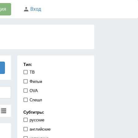
Вход
ция
Тип:
ТВ
Фильм
OVA
Спешл
Субтитры:
русские
английские