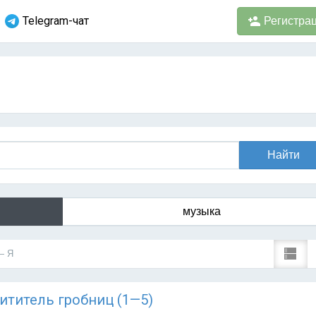
Telegram-чат
Регистра
музыка
— Я
схититель гробниц (1—5)