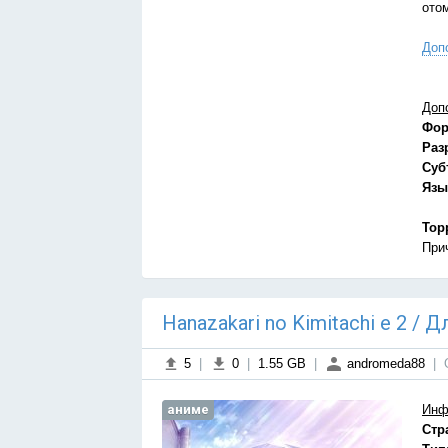
ото
Доп
Доп
Фор
Раз
Суб
Язы
Тор
При
Hanazakari no Kimitachi e 2 / 
5
|
0
|
1.55 GB
|
andromeda88
|
аниме
Инф
Стр