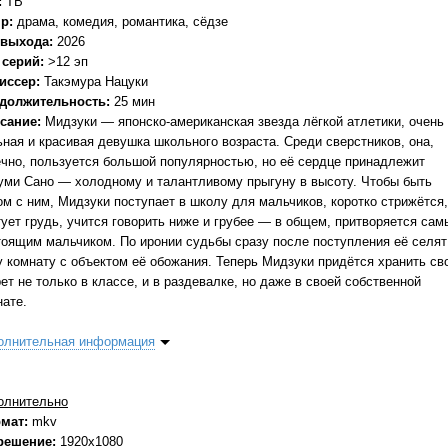
:
ТВ
р:
драма, комедия, романтика, сёдзе
 выхода:
2026
 серий:
>12 эп
иссер:
Такэмура Нацуки
должительность:
25 мин
сание:
Мидзуки — японско-американская звезда лёгкой атлетики, очень
ьная и красивая девушка школьного возраста. Среди сверстников, она,
ечно, пользуется большой популярностью, но её сердце принадлежит
уми Сано — холодному и талантливому прыгуну в высоту. Чтобы быть
ом с ним, Мидзуки поступает в школу для мальчиков, коротко стрижётся,
тует грудь, учится говорить ниже и грубее — в общем, притворяется са
тоящим мальчиком. По иронии судьбы сразу после поступления её селят
у комнату с объектом её обожания. Теперь Мидзуки придётся хранить св
ет не только в классе, и в раздевалке, но даже в своей собственной
нате.
олнительная информация
олнительно
мат:
mkv
решение:
1920x1080