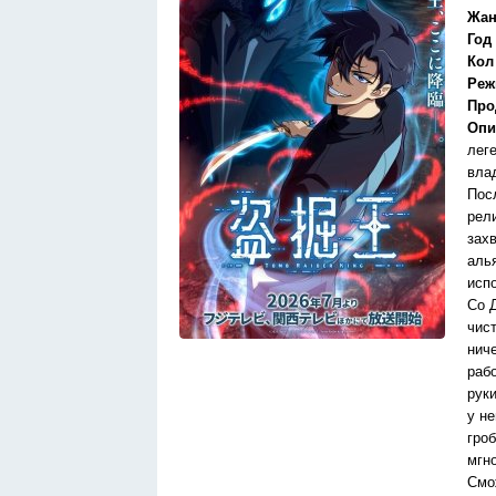
Жан
Год
Кол
Реж
Про
Опи
лег
вла
Пос
рел
зах
аль
исп
Со 
чис
нич
раб
рук
у н
гро
мгн
Смо