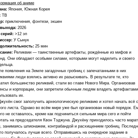
ормация об аниме
ана:
Япония, Южная Корея
:
ТВ
р:
приключения, фэнтези, экшен
 выхода:
2026
 серий:
>12 эп
иссер:
У Сынук
должительность:
25 мин
сание:
Реликвии — таинственные артефакты, рождённые из мифов и
енд. Они обладают особыми силами, которыми могут наделить и своего
дельца.
ле появления на Земле загадочных гробниц с запечатанными в них
иквиями люди взялись активно их разыскивать. В результате те, кто
ватил большинство реликвий, стали во главе Нового Мира. Организовав
янсы и корпорации, они запретили обычным людям владеть артефактами
ользовать их.
Джухён смог заполучить археологическую реликвию и хотел начать всё 
того листа. Однако во всём мире уже был организован новый порядок. Е
его не оставалось, кроме как подчиниться сильным мира сего и пойти
отать на председателя Квон Тэджуна. Джухёну приходилось часто мара
и, занимаясь шпионажем, контрабандой и расхищением гробниц. Послед
его получалось лучше всего. Отправившись на очередное задание в