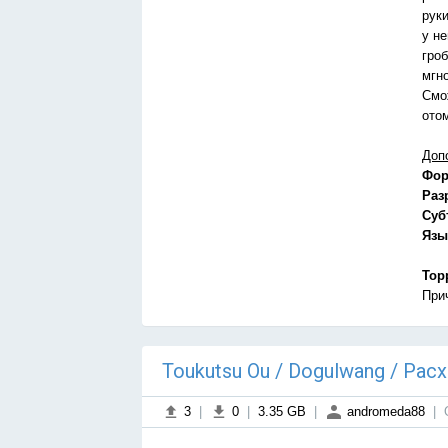
рук
у н
гро
мгн
Смо
ото
Доп
Фор
Раз
Суб
Язы
Тор
При
Тоukutsu Оu / Dogulwang / Ра
3
|
0
|
3.35 GB
|
andromeda88
|