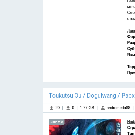
гро
мгн
Смо
ото
Доп
Фор
Раз
Суб
Язы
Тор
При
Тоukutsu Оu / Dogulwang / Ра
20
|
0
|
1.77 GB
|
andromeda88
|
аниме
Инф
Стр
Тип