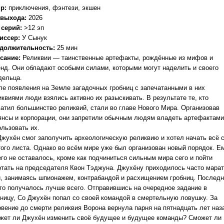
р:
приключения, фэнтези, экшен
 выхода:
2026
 серий:
>12 эп
иссер:
У Сынук
должительность:
25 мин
сание:
Реликвии — таинственные артефакты, рождённые из мифов и
енд. Они обладают особыми силами, которыми могут наделить и своего
дельца.
ле появления на Земле загадочных гробниц с запечатанными в них
иквиями люди взялись активно их разыскивать. В результате те, кто
ватил большинство реликвий, стали во главе Нового Мира. Организовав
янсы и корпорации, они запретили обычным людям владеть артефактами
ользовать их.
Джухён смог заполучить археологическую реликвию и хотел начать всё 
того листа. Однако во всём мире уже был организован новый порядок. Е
его не оставалось, кроме как подчиниться сильным мира сего и пойти
отать на председателя Квон Тэджуна. Джухёну приходилось часто мара
и, занимаясь шпионажем, контрабандой и расхищением гробниц. Послед
его получалось лучше всего. Отправившись на очередное задание в
бницу, Со Джухён попал со своей командой в смертельную ловушку. За
овение до смерти реликвия Ворона вернула парня на пятнадцать лет наз
жет ли Джухён изменить своё будущее и будущее команды? Сможет ли