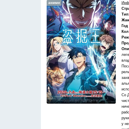
аниме
Инф
Стр
Тип
Жан
Год
Кол
Реж
Про
Опи
лег
вла
Пос
рел
зах
аль
исп
Со 
чис
нич
раб
рук
у н