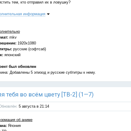
мстить тем, кто отправил их в ловушку?
олнительная информация
олнительно
мат:
mkv
решение:
1920x1080
титры:
русские (софтсаб)
к:
японский
рент был обновлен
чина: Добавлены 5 эпизод и русские субтитры к нему.
Для тебя во всём цвету [ТВ-2] (1—7)
Обновлён:
5 августа в 21:14
ормация об аниме
ана:
Япония