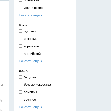
испанские
итальянские
Показать ещё 7
китайские
корейские
Язык:
немецкие
русский
португальские
японский
тайские
корейский
французские
английский
японские
Показать ещё 4
испанский
китайский
Жанр:
немецкий
безумие
украинский
боевые искусства
 и
вампиры
с
военное
му
Показать ещё 42
гарем
ть