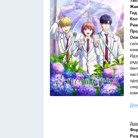
Тип
Жан
Год
Кол
Реж
Про
Опи
сил
кон
Идз
ряд
бин
нас
одн
секр
ком
Доп
Доп
Фор
Раз