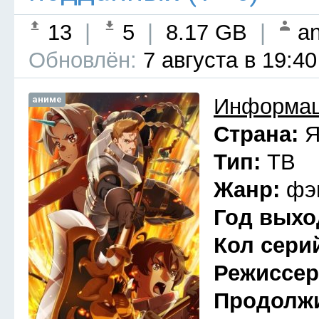
13
|
5
|
8.17 GB
|
an
Обновлён:
7 августа в 19:40
аниме
Информац
Страна:
Я
Тип:
ТВ
Жанр:
фэ
Год выхо
Кол сери
Режиссе
Продолж