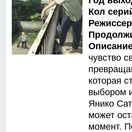
Год выхо
Кол сери
Режиссе
Продолж
Описани
чувство с
превраща
которая с
выбором 
Янико Сат
может ост
момент. П