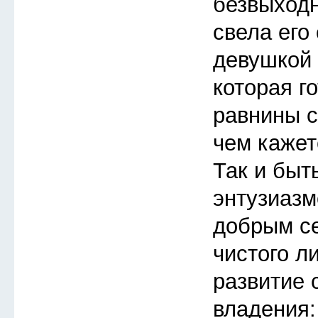
безвыходн
свела его
девушкой 
которая го
равнины с
чем кажет
Так и быт
энтузиазм
добрым с
чистого л
развитие 
владения: