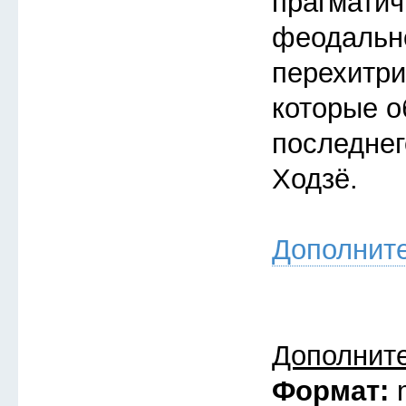
прагмати
феодальн
перехитри
которые о
последнег
Ходзё.
Дополнит
Дополнит
Формат: