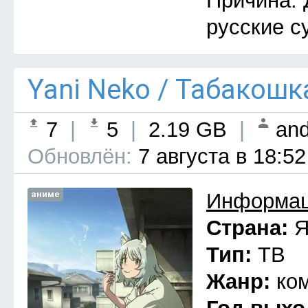
Причина: 
русские с
Yani Neko / Табакошк
7
|
5
|
2.19 GB
|
and
Обновлён:
7 августа в 18:52
аниме
Информац
Страна:
Я
Тип:
ТВ
Жанр:
ко