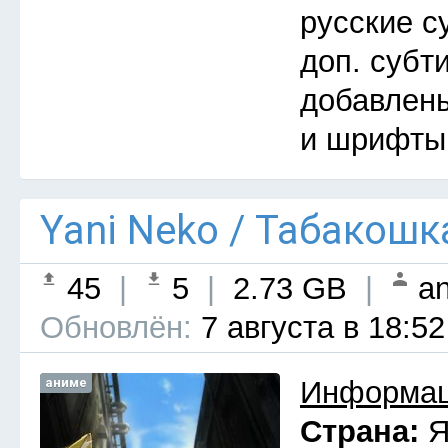
русские с
доп. субт
добавлены
и шрифты
Yani Neko / Табакошк
45
|
5
|
2.73 GB
|
an
Обновлён:
7 августа в 18:52
аниме
Информац
Страна:
Я