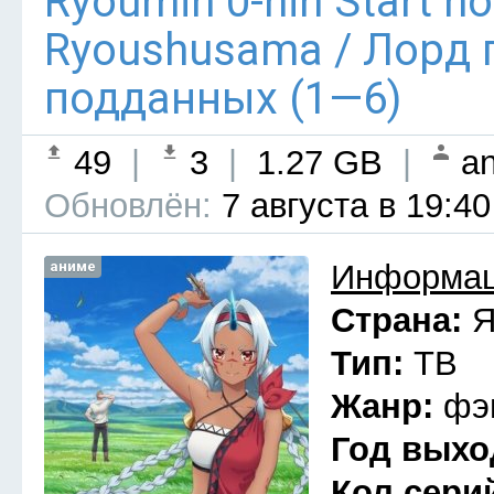
Ryoumin 0-nin Start n
Ryoushusama / Лорд 
подданных (1—6)
49
|
3
|
1.27 GB
|
an
Обновлён:
7 августа в 19:40
аниме
Информац
Страна:
Я
Тип:
ТВ
Жанр:
фэ
Год выхо
Кол сери