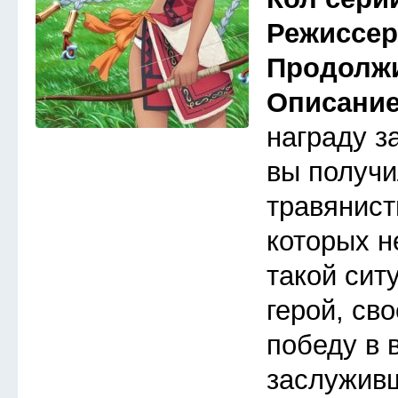
Режиссе
Продолж
Описани
награду з
вы получи
травянист
которых н
такой сит
герой, св
победу в 
заслуживш