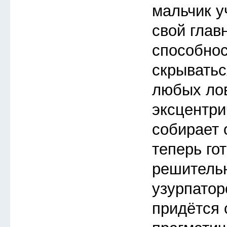
мальчик у
свой глав
способнос
скрыватьс
любых ло
эксцентри
собирает 
теперь го
решитель
узурпатор
придётся 