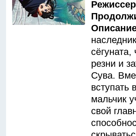
Режиссе
Продолж
Описани
наследник
сёгуната,
резни и з
Сува. Вме
вступать 
мальчик у
свой глав
способнос
скрыватьс