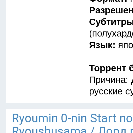
Разреше
Субтитр
(полухард
Язык:
япо
Торрент 
Причина: 
русские с
Ryoumin 0-nin Start n
Ryoushusama / Лорд 