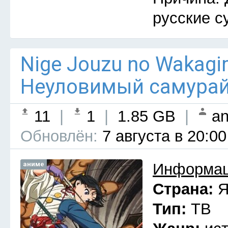
русские с
Nige Jouzu no Wakagim
Неуловимый самурай 
11
|
1
|
1.85 GB
|
an
Обновлён:
7 августа в 20:00
аниме
Информац
Страна:
Я
Тип:
ТВ