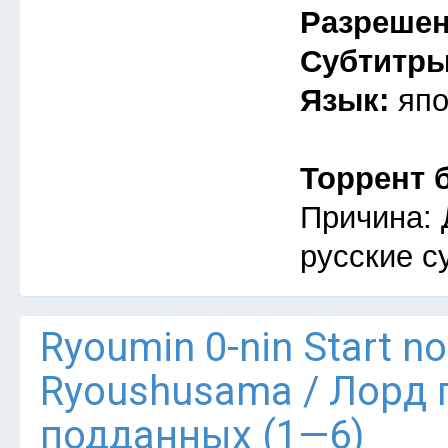
Разреше
Субтитр
Язык:
япо
Торрент 
Причина: 
русские с
Ryoumin 0-nin Start n
Ryoushusama / Лорд 
подданных (1—6)