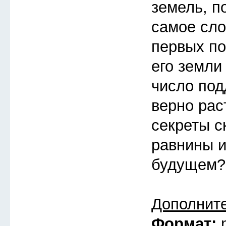
земель, п
самое сло
первых по
его земли
число под
верно рас
секреты с
равнины и
будущем?
Дополнит
Формат: