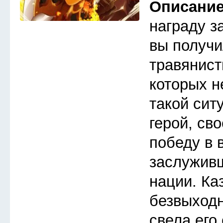
Описани
награду з
вы получи
травянист
которых н
такой сит
герой, св
победу в 
заслуживш
нации. Ка
безвыходн
свела его