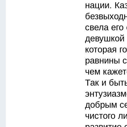
нации. Ка
безвыходн
свела его
девушкой 
которая го
равнины с
чем кажет
Так и быт
энтузиазм
добрым с
чистого л
развитие 