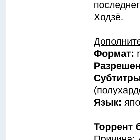
последнег
Ходзё.
Дополнит
Формат:
Разреше
Субтитр
(полухард
Язык:
япо
Торрент 
Причина: 