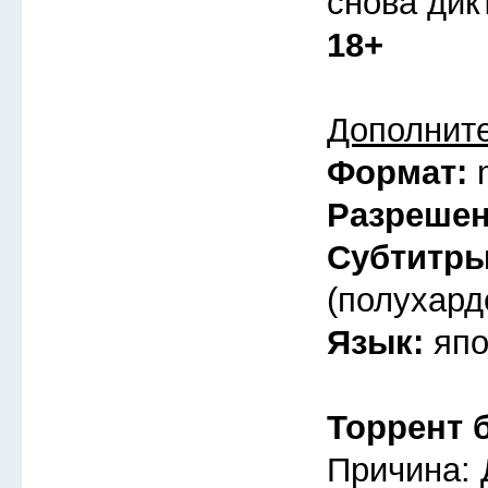
снова дик
18+
Дополнит
Формат:
Разреше
Субтитр
(полухард
Язык:
япо
Торрент 
Причина: 