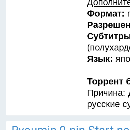
Дополнит
Формат:
Разреше
Субтитр
(полухард
Язык:
япо
Торрент 
Причина: 
русские с