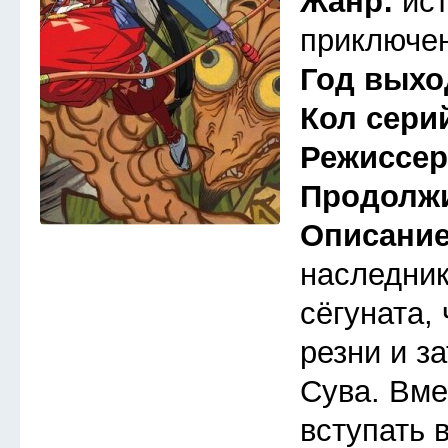
Жанр:
ис
приключен
Год выхо
Кол сери
Режиссе
Продолж
Описани
наследник
сёгуната,
резни и з
Сува. Вме
вступать 