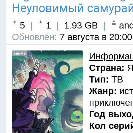
Неуловимый самурай 
5
|
1
|
1.93 GB
|
and
Обновлён:
7 августа в 20:00
аниме
Информац
Страна:
Я
Тип:
ТВ
Жанр:
ис
приключен
Год выхо
Кол сери