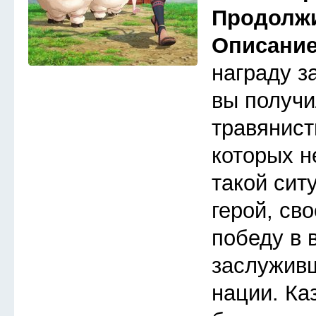
Продолж
Описани
награду з
вы получи
травянист
которых н
такой сит
герой, св
победу в 
заслуживш
нации. Ка