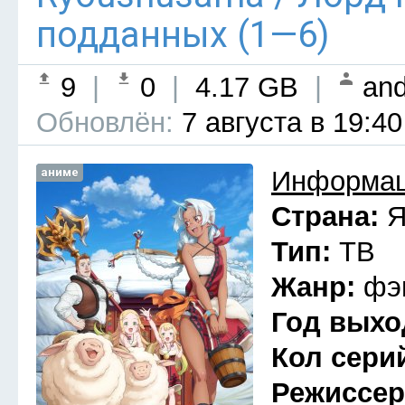
подданных (1—6)
9
|
0
|
4.17 GB
|
and
Обновлён:
7 августа в 19:40
аниме
Информац
Страна:
Я
Тип:
ТВ
Жанр:
фэ
Год выхо
Кол сери
Режиссе