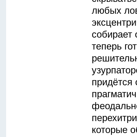
любых ло
эксцентри
собирает 
теперь го
решитель
узурпатор
придётся 
прагмати
феодальн
перехитри
которые о