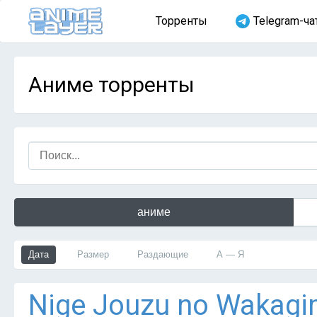
Торренты
Telegram-ча
Аниме торренты
аниме
Дата
Размер
Раздающие
А — Я
Nige Jouzu no Wakagim