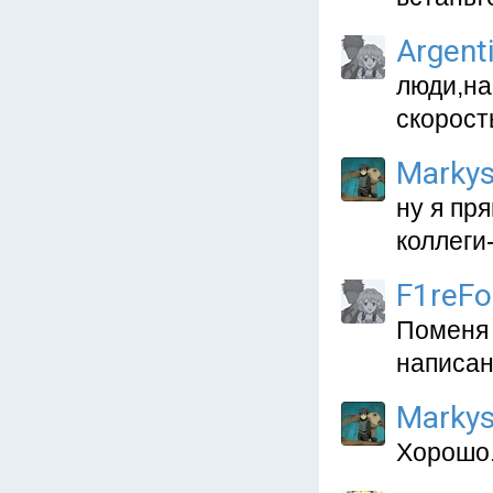
Argent
люди,на
скорост
Marky
ну я пр
коллеги
F1reFo
Поменя 
написан
Marky
Хорошо.