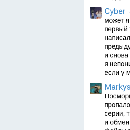
Cyber
может я
первый 
написал
предыду
и снова
я непон
если у 
Marky
Посмори
пропало.
серии, 
и обмен