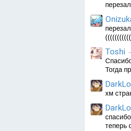
перезал
Onizu
перезал
(((((((((((
Toshi
—
Спасибо
Тогда п
DarkL
хм стра
DarkL
спасибо
теперь 