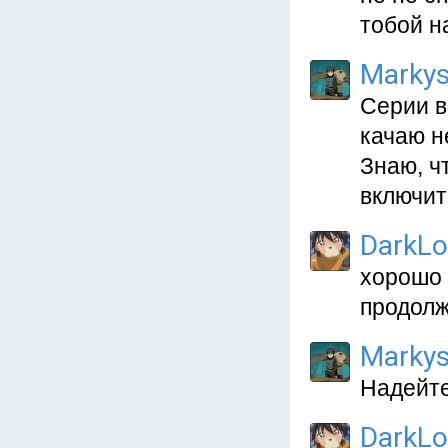
тобой на
Marky
Серии в
качаю н
Знаю, ч
включит
DarkL
хорошо 
продолж
Marky
Надейте
DarkL