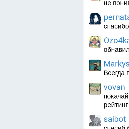
не пони
pernat
спасибо
Ozo4k
обнавил
Marky
Всегда п
vovan
покачайт
рейтинг
saibot
спасиб 