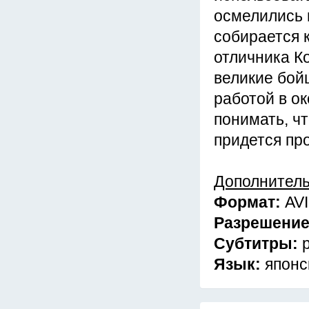
осмелились в
собирается 
отличника К
великие бой
работой в о
понимать, ч
придется пр
Дополнител
Формат:
AVI
Разрешение
Субтитры:
Язык:
японс