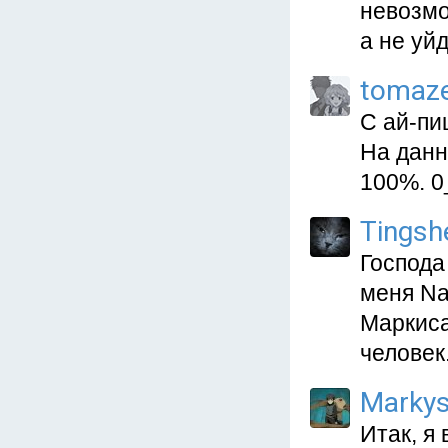
невозмо
а не уй
tomaz
C ай-пи
На данн
100%. 0
Tingsh
Господа
меня Na
Маркиса,
человек.
Marky
Итак, я 