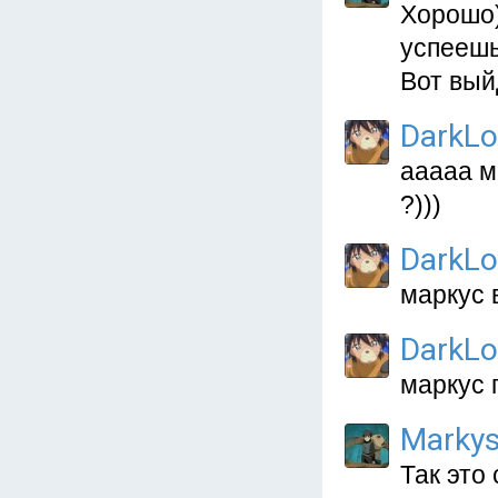
Хорошо)
успеешь
Вот вый
DarkL
ааааа м
?)))
DarkL
маркус в
DarkL
маркус 
Marky
Так это 