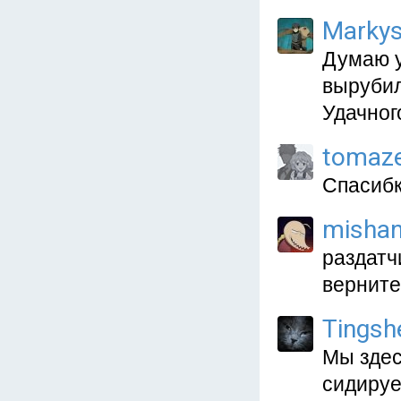
Marky
Думаю у
вырубил
Удачного
tomaz
Спасибки
mishan
раздатчи
вернитес
Tingsh
Мы здес
сидируе