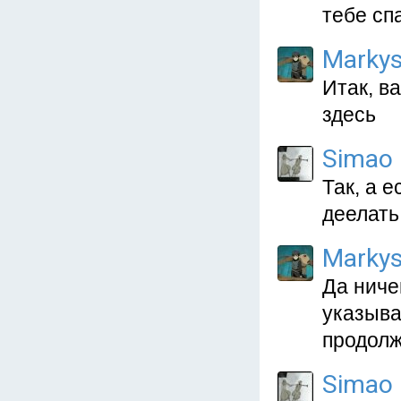
тебе сп
Marky
Итак, в
здесь
Simao
Так, а 
деелать
Marky
Да ниче
указыва
продолж
Simao