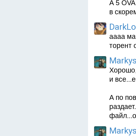
А 5 OVA
в скоре
DarkL
аааа ма
торент 
Marky
Хорошо,
и все...
А по пов
раздает.
файл...
Marky