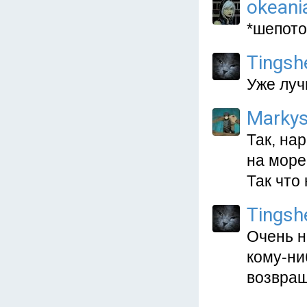
okeani
*шепото
Tingsh
Уже луч
Marky
Так, на
на море
Так что 
Tingsh
Очень н
кому-ни
возвращ