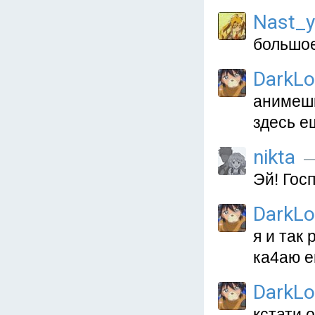
Nast_y
большое
DarkL
анимешк
здесь е
nikta
—
Эй! Гос
DarkL
я и так
ка4аю е
DarkL
кстати 