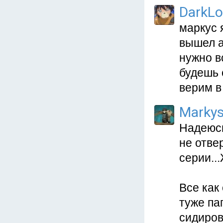
DarkL
маркус 
вышел а
нужно в
будешь 
верим в
Marky
Надеюсь
не отве
серии..
Все как
туже па
сидиров