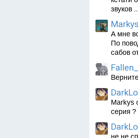
звуков ..
Marky
А мне в
По пово
сабов о
Fallen
Верните
DarkL
Markys 
серия ?
DarkL
не не с