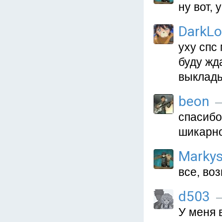
ну вот, 
DarkL
уху спс
буду жд
выклады
beon
—
спасибо
шикарн
Marky
все, во
d503
—
У меня 