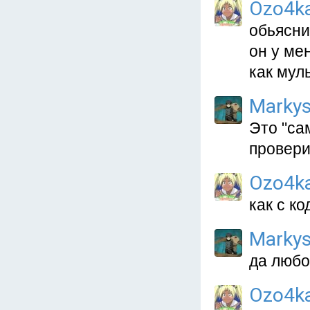
Ozo4k
обьясни
он у ме
как муль
Marky
Это "са
проверит
Ozo4k
как с к
Marky
да любо
Ozo4k