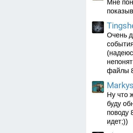
Мне пон
показыв
Tingsh
Очень д
события
(надеюс
непонят
файлы 8
Marky
Ну что 
буду об
поводу 
идет;))