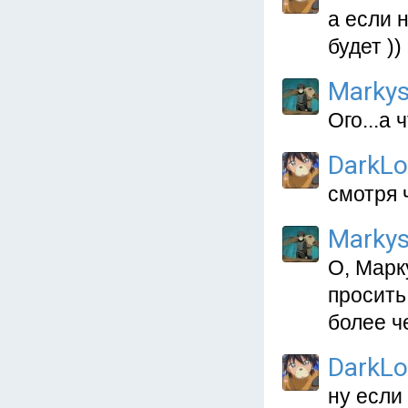
а если 
будет ))
Marky
Ого...а 
DarkL
смотря 
Marky
О, Марк
просить
более ч
DarkL
ну если