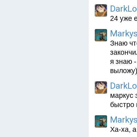
DarkL
24 уже 
Marky
Знаю чт
закончи
я знаю -
выложу)
DarkL
маркус 
быстро 
Marky
Ха-ха, а