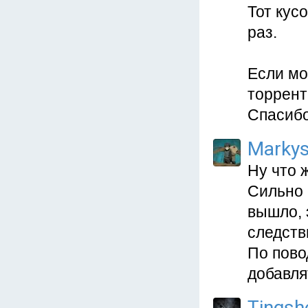
Тот кусо
раз.
Если мо
торрент
Спасибо
Marky
Ну что ж
Сильно 
вышло, 
следств
По пово
добавлят
Tingsh