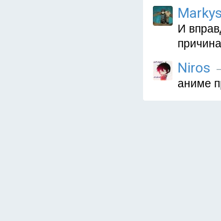
Marky
И вправ
причина
Niros
—
аниме пр