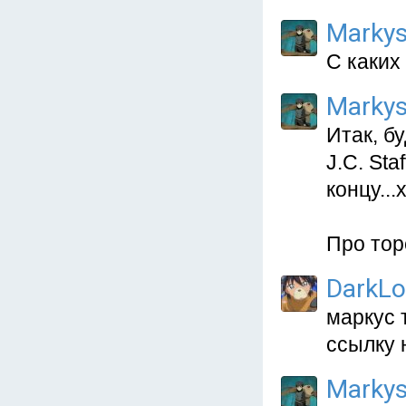
Marky
С каких
Marky
Итак, б
J.C. St
концу...
Про торе
DarkL
маркус 
ссылку 
Marky