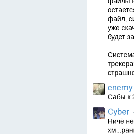
файлы в
остаетс
файл, с
уже скач
будет за
Система
трекера
страшно
enemy
Сабы к 
Cyber
Ничё неп
хм...ран