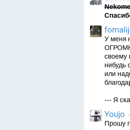
Nekomel
Спасиб
fomali
У меня 
ОГРОМНО
своему 
нибудь 
или над
благода
--- Я с
Youjo
—
Прошу п