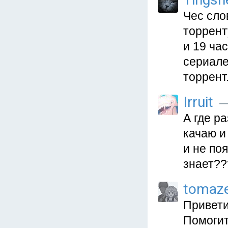
Чес сло
торрент
и 19 ча
сериале
торрент
Irruit
—
А где р
качаю и
и не по
знает?
tomaz
Привети
Помогите