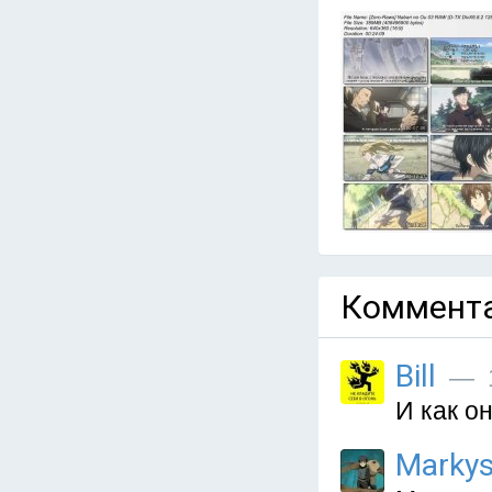
Коммента
Bill
— 1
И как о
Marky