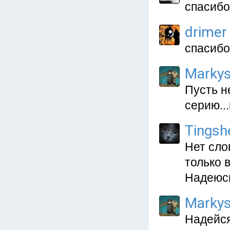
спасибо
drimer
спасибо
Marky
Пусть н
серию..
Tingsh
Нет слов
только 
Надеюсь
Marky
Надейся 