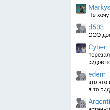
Marky
Не хочу
d503
—
ЭЭЭ дос
Cyber
перезале
сидов п
edem
это что
а то си
Argent
встаньт