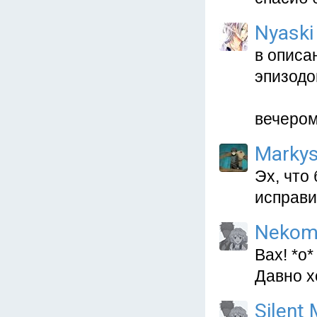
Nyaski
в описа
эпизодо
вечером
Marky
Эх, что 
исправил
Nekom
Вах! *о
Давно х
Silent