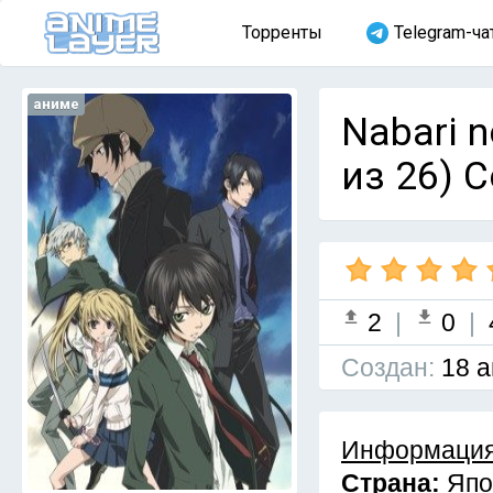
Торренты
Telegram-ча
аниме
Nabari 
из 26) 
2
|
0
|
Cоздан:
18 а
Информация
Страна:
Япо