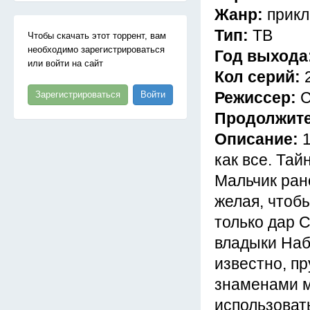
Жанр:
прикл
Тип:
ТВ
Чтобы скачать этот торрент, вам
необходимо зарегистрироваться
Год выхода
или войти на сайт
Кол серий:
Режиссер:
С
Зарегистрироваться
Войти
Продолжит
Описание:
как все. Тай
Мальчик ран
желая, чтобы
только дар 
владыки Наб
известно, п
знаменами м
использовать