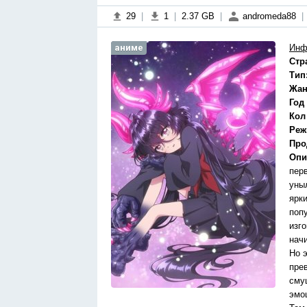
29
|
1
|
2.37 GB
|
andromeda88
|
аниме
Инф
Стр
Тип
Жан
Год
Кол
Реж
Про
Опи
пер
уны
ярк
поп
изго
нач
Но э
пре
сму
эмо