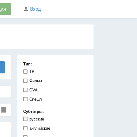
Вход
ция
Тип:
ТВ
Фильм
OVA
Спешл
Субтитры:
русские
английские