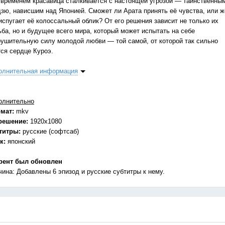
 временем красавица сталкивается с настоящей угрозой — таинственны
дзю, нависшим над Японией. Сможет ли Арата принять её чувства, или ж
испугает её колоссальный облик? От его решения зависит не только их
ьба, но и будущее всего мира, который может испытать на себе
рушительную силу молодой любви — той самой, от которой так сильно
тся сердце Куроэ.
олнительная информация
олнительно
мат:
mkv
решение:
1920x1080
титры:
русские (софтсаб)
к:
японский
рент был обновлен
чина: Добавлены 6 эпизод и русские субтитры к нему.