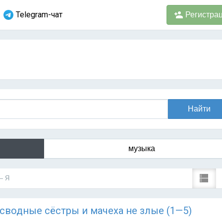
Telegram-чат
Регистра
музыка
— Я
Мои сводные сёстры и мачеха не злые (1—5)