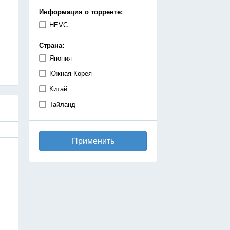
демоны
Информация о торренте:
детектив
HEVC
дзёсей
Страна:
драма
Япония
игры
Южная Корея
исекай
Китай
исторический
Тайланд
катастрофа
киберпанк
Применить
комедия
космос
магия
махо-сёдзе
машины
медицинская драма