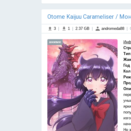
Otome Kaijuu Carameliser / М
3
|
1
|
2.37 GB
|
andromeda88
|
аниме
Инф
Стр
Тип
Жан
Год
Кол
Реж
Про
Опи
пер
уны
ярк
поп
изго
нач
Но э