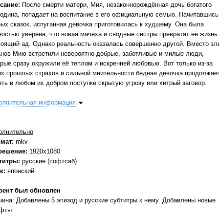
сание:
После смерти матери, Мия, незаконнорождённая дочь богатого
подина, попадает на воспитание в его официальную семью. Начитавшись
рых сказок, испуганная девочка приготовилась к худшему. Она была
ностью уверена, что новая мачеха и сводные сёстры превратят её жизнь
тоящий ад. Однако реальность оказалась совершенно другой. Вместо зл
анов Мию встретили невероятно добрые, заботливые и милые люди,
орые сразу окружили её теплом и искренней любовью. Вот только из-за
их прошлых страхов и сильной мнительности бедная девочка продолжае
еть в любом их добром поступке скрытую угрозу или хитрый заговор.
олнительная информация
олнительно
мат:
mkv
решение:
1920x1080
титры:
русские (софтсаб)
к:
японский
рент был обновлен
чина: Добавлены 5 эпизод и русские субтитры к нему. Добавлены новые
фты.