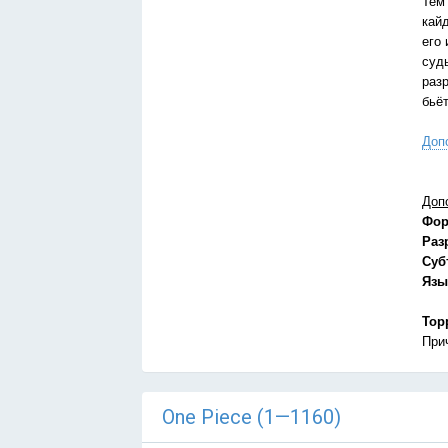
Тем
кай
его 
суд
раз
бьё
Доп
Доп
Фор
Раз
Суб
Язы
Тор
При
One Piece (1—1160)