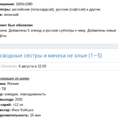
решение:
1920x1080
титры:
английские (полухардсаб), русские (софтсаб) и другие.
к:
японский
рент был обновлен
чина: Добавлены 5 эпизод и русские субтитры к нему. Добавлены новые
фты.
Мои сводные сёстры и мачеха не злые (1—5)
Обновлён:
6 августа в 22:03
ормация об аниме
ана:
Япония
:
ТВ
р:
комедия, повседневность
 выхода:
2026
 серий:
>12 эп
иссер:
Иноэ Кэйсукэ
должительность:
25 мин