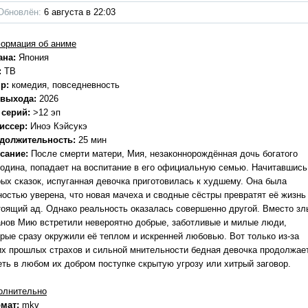
Обновлён:
6 августа в 22:03
ормация об аниме
ана:
Япония
:
ТВ
р:
комедия, повседневность
 выхода:
2026
 серий:
>12 эп
иссер:
Иноэ Кэйсукэ
должительность:
25 мин
сание:
После смерти матери, Мия, незаконнорождённая дочь богатого
подина, попадает на воспитание в его официальную семью. Начитавшись
рых сказок, испуганная девочка приготовилась к худшему. Она была
ностью уверена, что новая мачеха и сводные сёстры превратят её жизнь
тоящий ад. Однако реальность оказалась совершенно другой. Вместо зл
анов Мию встретили невероятно добрые, заботливые и милые люди,
орые сразу окружили её теплом и искренней любовью. Вот только из-за
их прошлых страхов и сильной мнительности бедная девочка продолжае
еть в любом их добром поступке скрытую угрозу или хитрый заговор.
олнительно
мат:
mkv