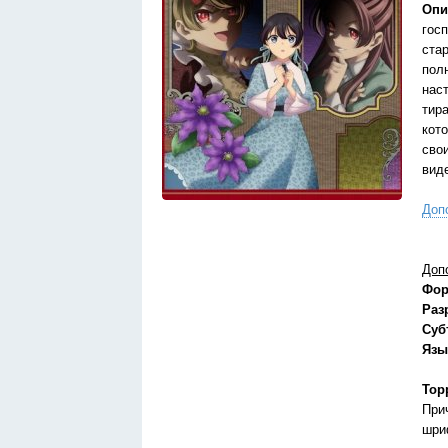
Опи
гос
ста
пол
нас
тир
кот
сво
вид
Доп
Доп
Фор
Раз
Суб
Язы
Тор
При
шри