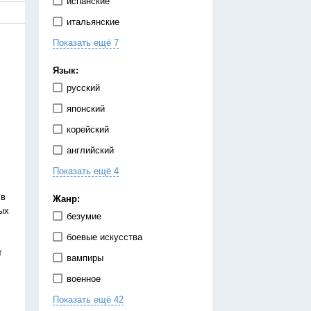
испанские
итальянские
Показать ещё 7
китайские
корейские
Язык:
немецкие
русский
португальские
японский
тайские
корейский
французские
английский
японские
Показать ещё 4
испанский
китайский
 в
Жанр:
ых
немецкий
безумие
украинский
боевые искусства
т
вампиры
военное
Показать ещё 42
гарем