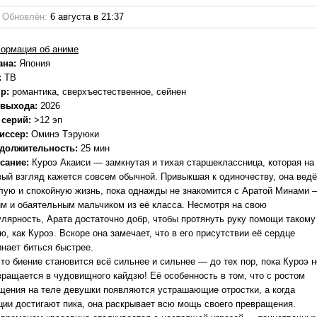
Обновлён:
6 августа в 21:37
ормация об аниме
ана:
Япония
:
ТВ
р:
романтика, сверхъестественное, сейнен
 выхода:
2026
 серий:
>12 эп
иссер:
Оминэ Тэруюки
должительность:
25 мин
сание:
Куроэ Акаиси — замкнутая и тихая старшеклассница, которая на
вый взгляд кажется совсем обычной. Привыкшая к одиночеству, она ведё
лую и спокойную жизнь, пока однажды не знакомится с Аратой Минами 
им и обаятельным мальчиком из её класса. Несмотря на свою
улярность, Арата достаточно добр, чтобы протянуть руку помощи такому
ю, как Куроэ. Вскоре она замечает, что в его присутствии её сердце
инает биться быстрее.
то биение становится всё сильнее и сильнее — до тех пор, пока Куроэ н
вращается в чудовищного кайдзю! Её особенность в том, что с ростом
щения на теле девушки появляются устрашающие отростки, а когда
ции достигают пика, она раскрывает всю мощь своего превращения.