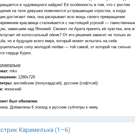
вращается в чудовищного кайдзю! Её особенность в том, что с ростом
щения на теле девушки появляются устрашающие отростки, а когда
ции достигают пика, она раскрывает всю мощь своего превращения.
 временем красавица сталкивается с настоящей угрозой — таинственны
дзю, нависшим над Японией. Сможет ли Арата принять её чувства, или ж
испугает её колоссальный облик? От его решения зависит не только их
ьба, но и будущее всего мира, который может испытать на себе
рушительную силу молодой любви — той самой, от которой так сильно
тся сердце Куроэ.
олнительно
мат:
mkv
решение:
1280x720
титры:
английские (полухардсаб), русские (софтсаб)
к:
японский
рент был обновлен
чина: Добавлены 6 эпизод и русские субтитры к нему.
онстрик Карамелька (1—6)