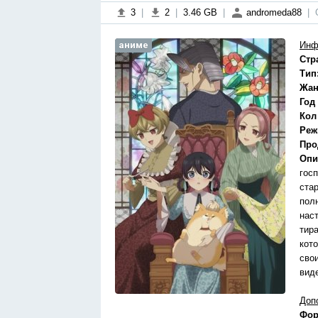
3
|
2
|
3.46 GB
|
andromeda88
|
аниме
Инф
Стр
Тип
Жан
Год
Кол
Реж
Про
Опи
гос
ста
пол
нас
тир
кот
сво
вид
Доп
Фор