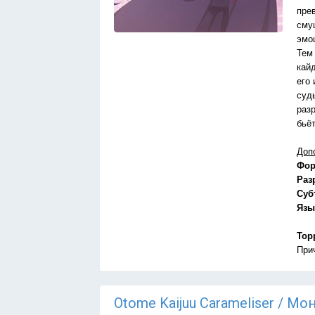
пре
сму
эмо
Тем
кай
его 
суд
раз
бьё
Доп
Фор
Раз
Суб
Язы
Тор
При
Otome Kaijuu Carameliser / М