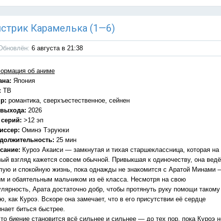
онстрик Карамелька (1—6)
Обновлён:
6 августа в 21:38
ормация об аниме
ана:
Япония
:
ТВ
р:
романтика, сверхъестественное, сейнен
 выхода:
2026
 серий:
>12 эп
иссер:
Оминэ Тэруюки
должительность:
25 мин
сание:
Куроэ Акаиси — замкнутая и тихая старшеклассница, которая на
вый взгляд кажется совсем обычной. Привыкшая к одиночеству, она ведё
лую и спокойную жизнь, пока однажды не знакомится с Аратой Минами 
им и обаятельным мальчиком из её класса. Несмотря на свою
улярность, Арата достаточно добр, чтобы протянуть руку помощи такому
ю, как Куроэ. Вскоре она замечает, что в его присутствии её сердце
инает биться быстрее.
то биение становится всё сильнее и сильнее — до тех пор, пока Куроэ н