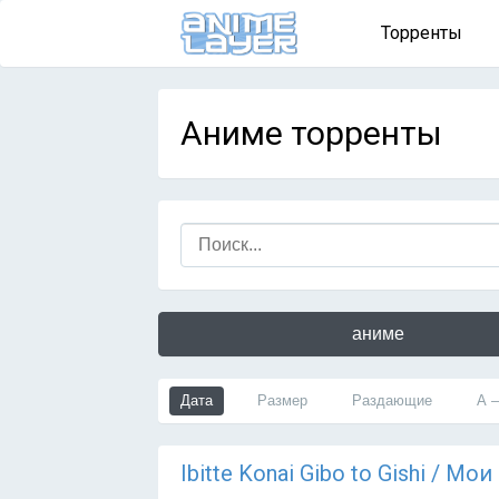
Торренты
Аниме торренты
аниме
Дата
Размер
Раздающие
А 
Ibitte Konai Gibo to Gishi / 