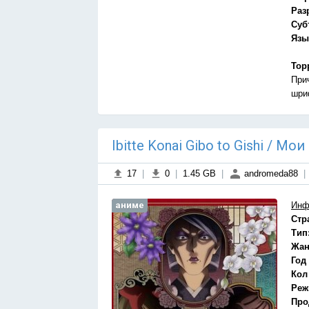
Раз
Суб
Язы
Тор
При
шри
Ibitte Konai Gibo to Gishi / 
17
|
0
|
1.45 GB
|
andromeda88
|
аниме
Инф
Стр
Тип
Жан
Год
Кол
Реж
Про