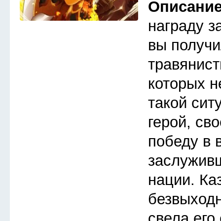
Описани
награду з
вы получи
травянист
которых н
такой сит
герой, св
победу в 
заслуживш
нации. Ка
безвыходн
свела его