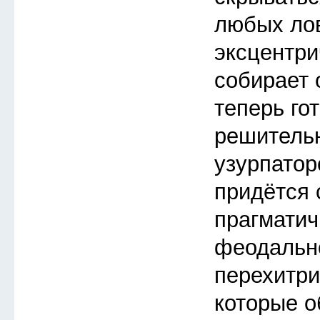
любых ло
эксцентри
собирает 
теперь го
решитель
узурпатор
придётся 
прагмати
феодальн
перехитри
которые о