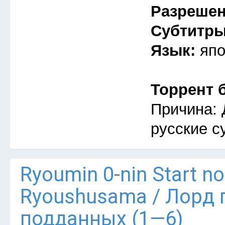
Разреше
Субтитр
Язык:
япо
Торрент 
Причина: 
русские с
Ryoumin 0-nin Start n
Ryoushusama / Лорд 
подданных (1—6)