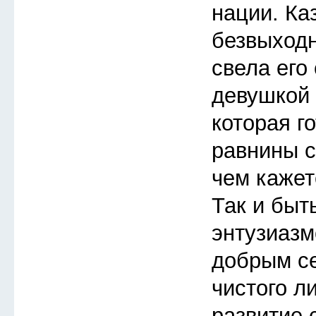
нации. Ка
безвыходн
свела его
девушкой 
которая го
равнины с
чем кажет
Так и быт
энтузиазм
добрым с
чистого л
развитие 