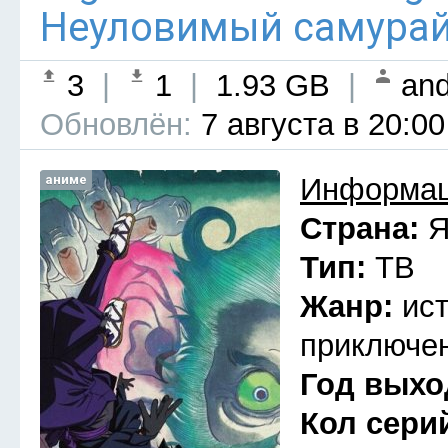
Неуловимый самурай 
3
|
1
|
1.93 GB
|
and
Обновлён:
7 августа в 20:00
аниме
Информац
Страна:
Я
Тип:
ТВ
Жанр:
ис
приключен
Год выхо
Кол сери