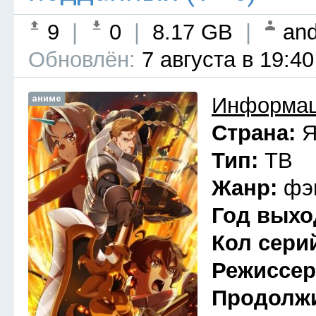
9
|
0
|
8.17 GB
|
and
Обновлён:
7 августа в 19:40
аниме
Информац
Страна:
Я
Тип:
ТВ
Жанр:
фэ
Год выхо
Кол сери
Режиссе
Продолж