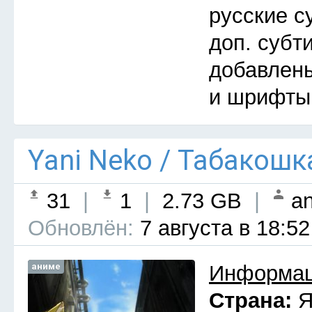
русские с
доп. субт
добавлены
и шрифты
Yani Neko / Табакошк
31
|
1
|
2.73 GB
|
an
Обновлён:
7 августа в 18:52
аниме
Информац
Страна:
Я