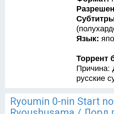
Разреше
Субтитр
(полухард
Язык:
япо
Торрент 
Причина: 
русские с
Ryoumin 0-nin Start n
Ryoushusama / Лорд 