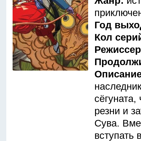
Жанр:
ис
приключен
Год выхо
Кол сери
Режиссе
Продолж
Описани
наследник
сёгуната,
резни и з
Сува. Вме
вступать 