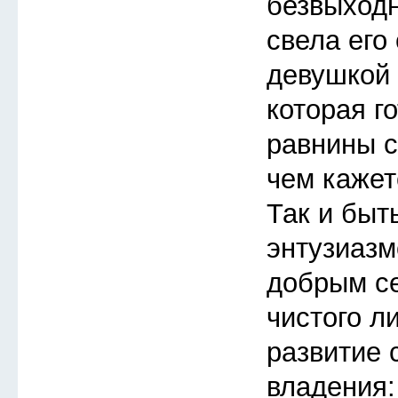
безвыходн
свела его
девушкой 
которая го
равнины с
чем кажет
Так и быт
энтузиазм
добрым с
чистого л
развитие 
владения: