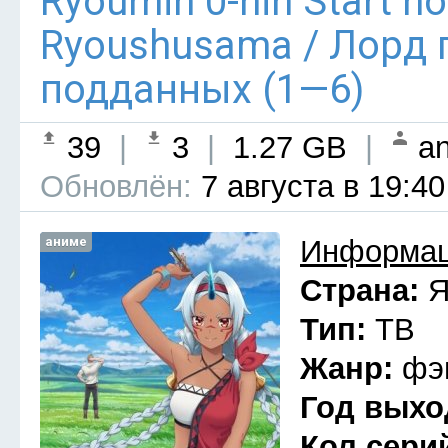
Ryoumin 0-nin Start n
Ryoushusama / Лорд 
подданных (1—6)
39
|
3
|
1.27 GB
|
an
Обновлён:
7 августа в 19:40
аниме
Информац
Страна:
Я
Тип:
ТВ
Жанр:
фэ
Год выхо
Кол сери