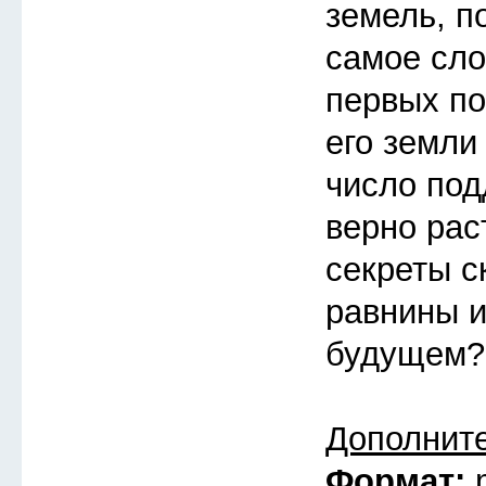
земель, п
самое сло
первых по
его земли
число под
верно рас
секреты с
равнины и
будущем?
Дополнит
Формат: