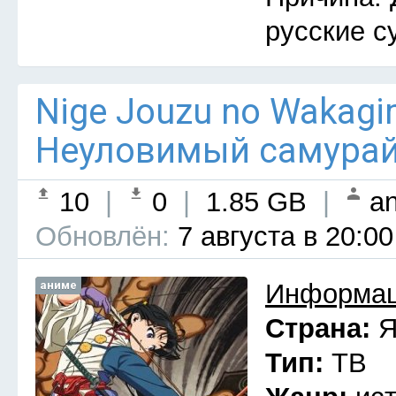
русские с
Nige Jouzu no Wakagim
Неуловимый самурай 
10
|
0
|
1.85 GB
|
an
Обновлён:
7 августа в 20:00
аниме
Информац
Страна:
Я
Тип:
ТВ