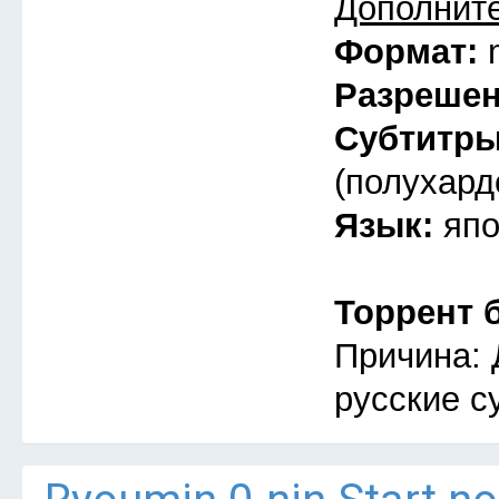
Дополнит
Формат:
Разреше
Субтитр
(полухард
Язык:
япо
Торрент 
Причина: 
русские с