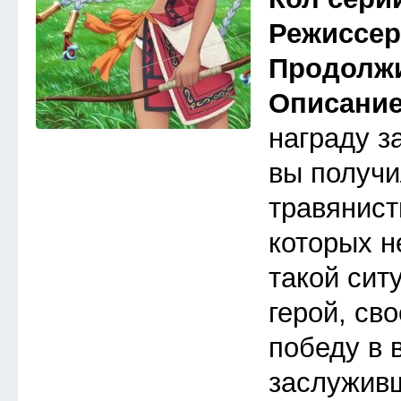
Режиссе
Продолж
Описани
награду з
вы получи
травянист
которых н
такой сит
герой, св
победу в 
заслуживш