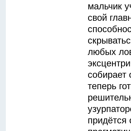
мальчик у
свой глав
способнос
скрыватьс
любых ло
эксцентри
собирает 
теперь го
решитель
узурпатор
придётся 