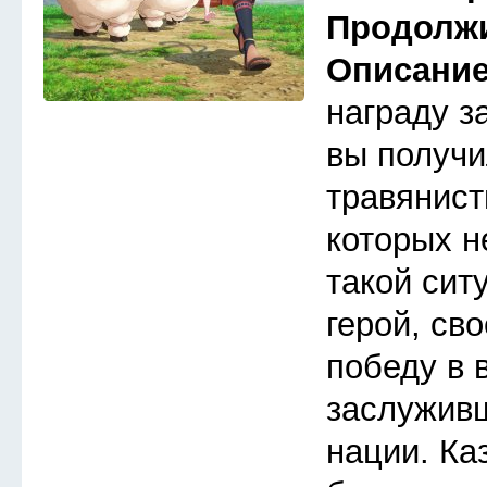
Продолж
Описани
награду з
вы получи
травянист
которых н
такой сит
герой, св
победу в 
заслуживш
нации. Ка