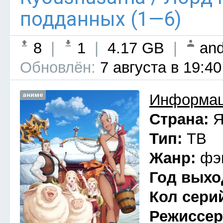
подданных (1—6)
8
|
1
|
4.17 GB
|
and
Обновлён:
7 августа в 19:40
аниме
Информац
Страна:
Я
Тип:
ТВ
Жанр:
фэ
Год выхо
Кол сери
Режиссе