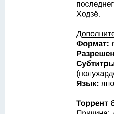
последнег
Ходзё.
Дополнит
Формат:
Разреше
Субтитр
(полухард
Язык:
япо
Торрент 
Причина: 