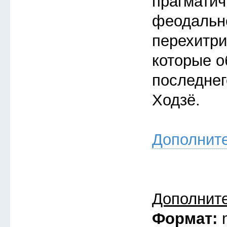
прагмати
феодальн
перехитри
которые о
последнег
Ходзё.
Дополнит
Дополнит
Формат: