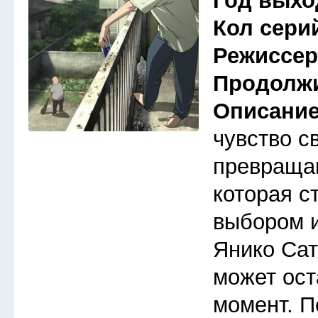
Год выхо
Кол сери
Режиссе
Продолж
Описани
чувство с
превраща
которая с
выбором 
Янико Сат
может ост
момент. П