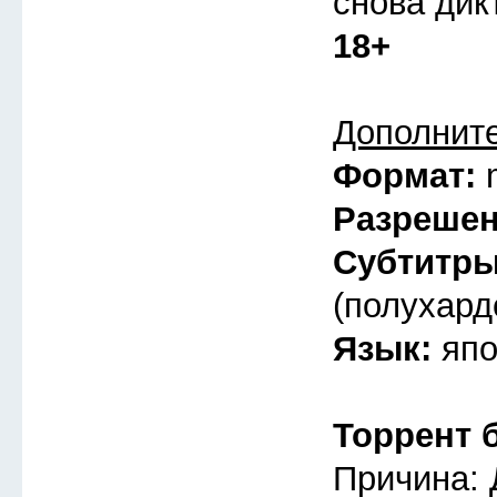
снова дик
18+
Дополнит
Формат:
Разреше
Субтитр
(полухард
Язык:
япо
Торрент 
Причина: 