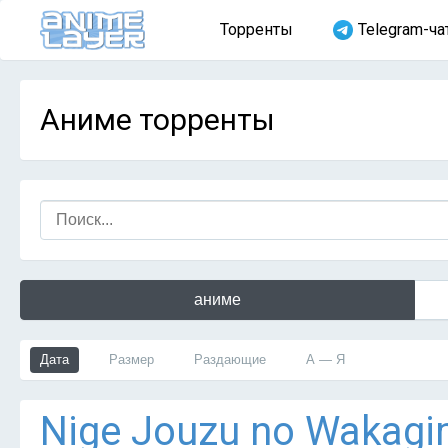
Торренты
Telegram-ча
Аниме торренты
аниме
Дата
Размер
Раздающие
А — Я
Nige Jouzu no Wakagim