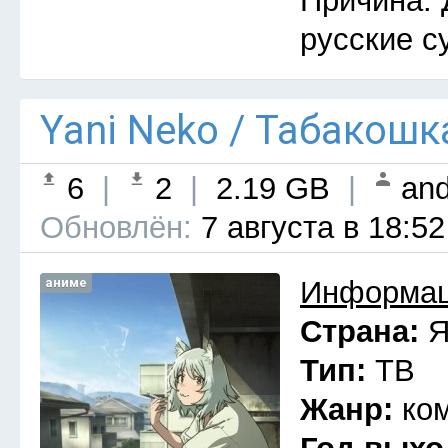
Причина: 
русские с
Yani Neko / Табакошк
6
|
2
|
2.19 GB
|
and
Обновлён:
7 августа в 18:52
аниме
Информац
Страна:
Я
Тип:
ТВ
Жанр:
ко