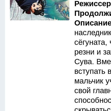
Режиссе
Продолж
Описани
наследник
сёгуната,
резни и з
Сува. Вме
вступать 
мальчик у
свой глав
способнос
скрыватьс