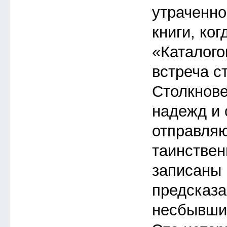
утраченно
книги, ког
«Каталого
встреча с
Столкнов
надежд и 
отправляю
таинствен
записаны 
предсказа
несбывшие