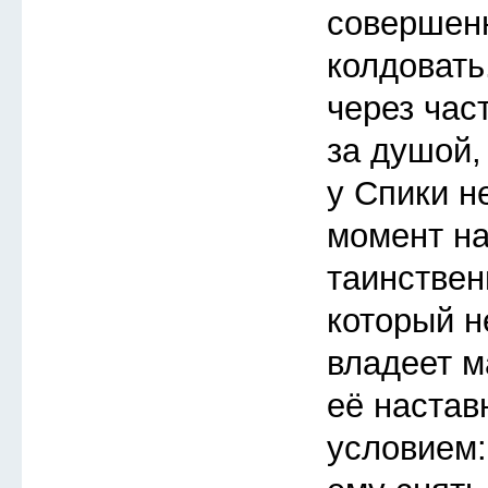
совершен
колдовать
через час
за душой,
у Спики н
момент на
таинствен
который не
владеет ма
её настав
условием: