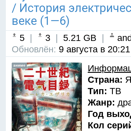
/ История электриче
веке (1—6)
5
|
3
|
5.21 GB
|
and
Обновлён:
9 августа в 20:21
аниме
Информац
Страна:
Я
Тип:
ТВ
Жанр:
др
Год выхо
Кол сери