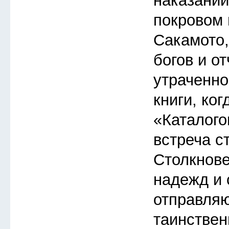
наказаний
покровом 
Сакамото
богов и о
утраченно
книги, ког
«Каталого
встреча с
Столкнов
надежд и 
отправляю
таинствен