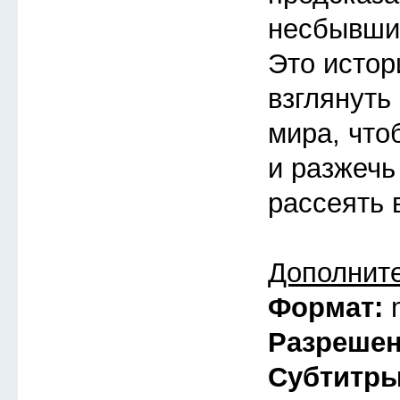
несбывшие
Это истор
взглянуть
мира, что
и разжечь
рассеять 
Дополнит
Формат:
Разреше
Субтитр