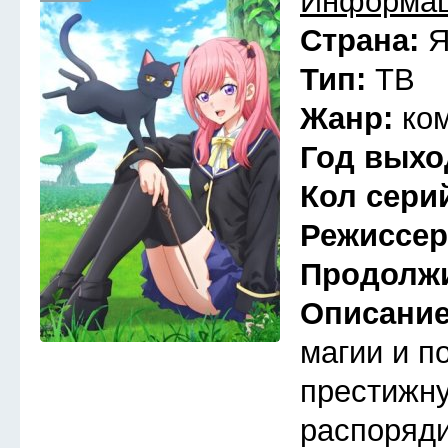
Информац
Страна:
Я
Тип:
ТВ
Жанр:
ко
Год выхо
Кол сери
Режиссе
Продолж
Описани
магии и п
престижну
распоряди