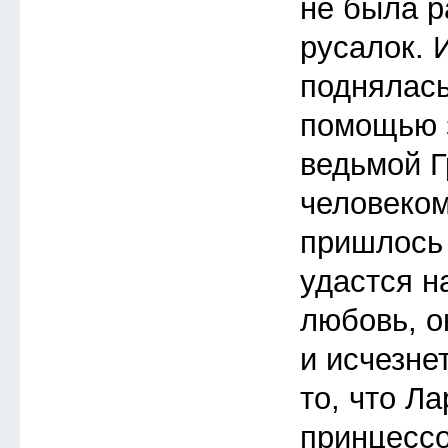
не была р
русалок. 
поднялась
помощью з
ведьмой Г
человеком
пришлось 
удастся н
любовь, о
и исчезне
то, что Л
принцессо