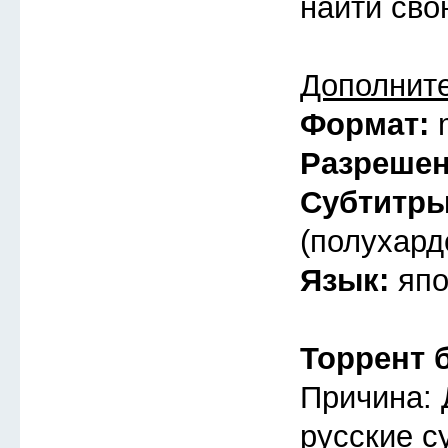
найти св
Дополнит
Формат:
Разреше
Субтитр
(полухард
Язык:
япо
Торрент 
Причина: 
русские с