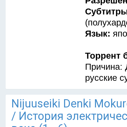
Разреше
Субтитр
(полухард
Язык:
япо
Торрент 
Причина: 
русские с
Nijuuseiki Denki Mokur
/ История электриче