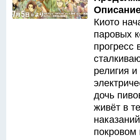
Описани
Киото нач
паровых к
прогресс 
сталкива
религия и
электриче
дочь пиво
живёт в т
наказаний
покровом 