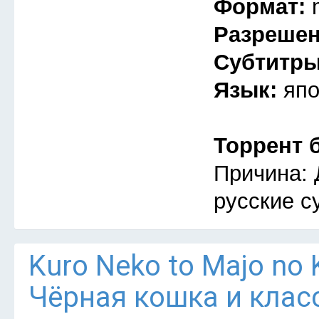
Формат:
Разреше
Субтитр
Язык:
япо
Торрент 
Причина: 
русские с
Kuro Neko to Majo no 
Чёрная кошка и клас