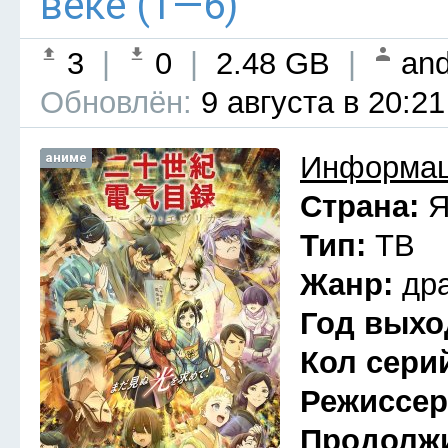
веке (1—6)
3
|
0
|
2.48 GB
|
and
Обновлён:
9 августа в 20:21
аниме
Информац
Страна:
Я
Тип:
ТВ
Жанр:
др
Год выхо
Кол сери
Режиссе
Продолж