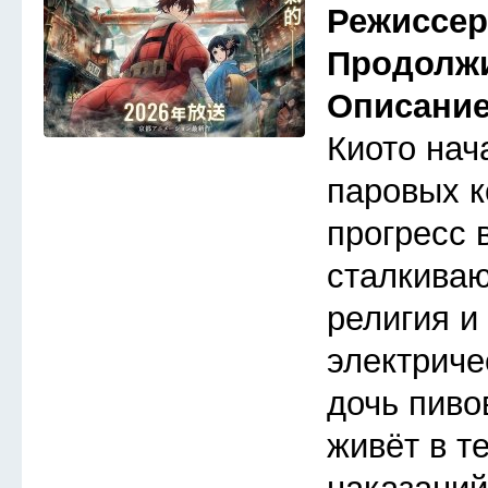
Режиссе
Продолж
Описани
Киото нач
паровых к
прогресс 
сталкива
религия и
электриче
дочь пиво
живёт в т