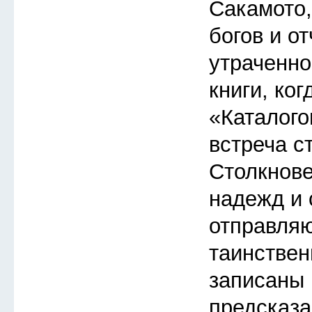
Сакамото
богов и о
утраченно
книги, ког
«Каталого
встреча с
Столкнов
надежд и 
отправляю
таинствен
записаны 
предсказа