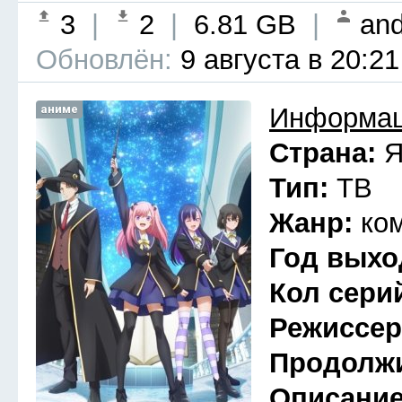
3
|
2
|
6.81 GB
|
and
Обновлён:
9 августа в 20:21
аниме
Информац
Страна:
Я
Тип:
ТВ
Жанр:
ко
Год выхо
Кол сери
Режиссе
Продолж
Описани