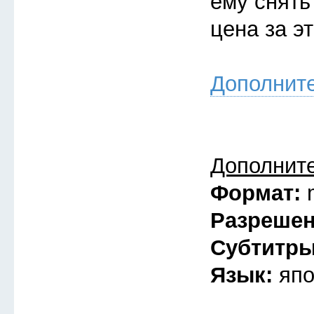
ему снять
цена за э
Дополнит
Дополнит
Формат:
Разреше
Субтитр
Язык:
япо