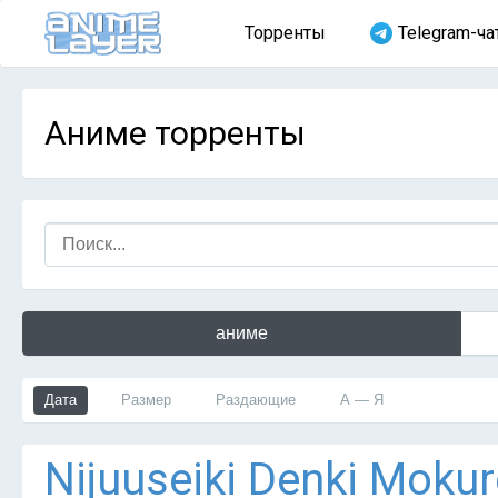
Торренты
Telegram-ча
Аниме торренты
аниме
Дата
Размер
Раздающие
А — Я
Nijuuseiki Denki Mokur