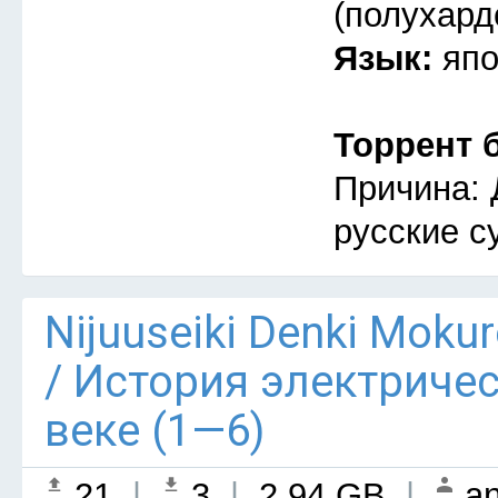
(полухард
Язык:
япо
Торрент 
Причина: 
русские с
Nijuuseiki Denki Mokur
/ История электриче
веке (1—6)
21
|
3
|
2.94 GB
|
an