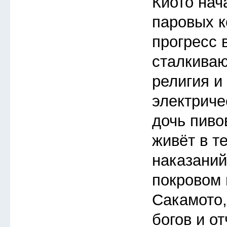
Киото нач
паровых к
прогресс 
сталкива
религия и
электриче
дочь пиво
живёт в т
наказаний
покровом 
Сакамото
богов и о