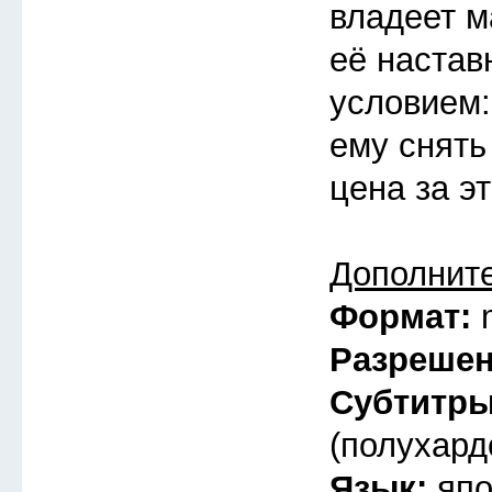
владеет ма
её настав
условием:
ему снять
цена за э
Дополнит
Формат:
Разреше
Субтитр
(полухард
Язык:
япо