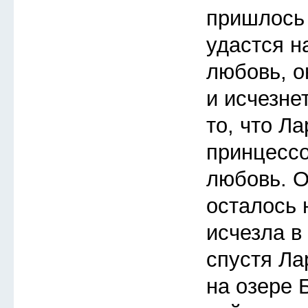
пришлось 
удастся н
любовь, о
и исчезне
то, что Л
принцессо
любовь. О
осталось 
исчезла в
спустя Ла
на озере 