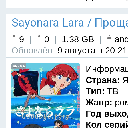
Sayonara Lara / Прощ
9
|
0
|
1.38 GB
|
and
Обновлён:
9 августа в 20:21
аниме
Информац
Страна:
Я
Тип:
ТВ
Жанр:
ро
Год выхо
Кол сери