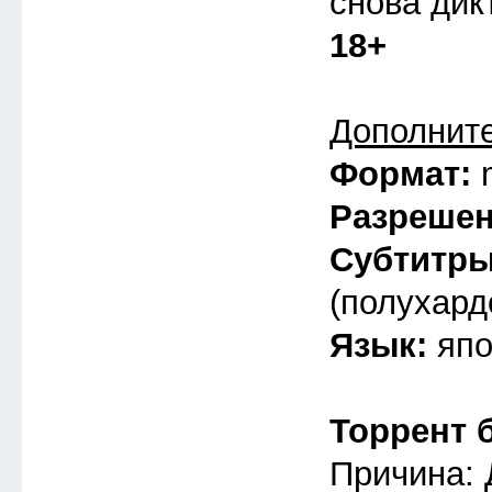
снова дик
18+
Дополнит
Формат:
Разреше
Субтитр
(полухард
Язык:
япо
Торрент 
Причина: 