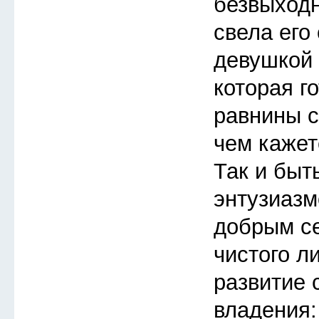
безвыходн
свела его
девушкой 
которая го
равнины с
чем кажет
Так и быт
энтузиазм
добрым с
чистого л
развитие 
владения: