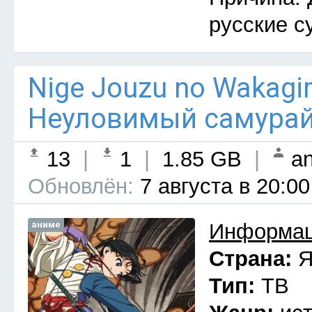
русские с
Nige Jouzu no Wakagim
Неуловимый самурай 
13
|
1
|
1.85 GB
|
an
Обновлён:
7 августа в 20:00
аниме
Информац
Страна:
Я
Тип:
ТВ