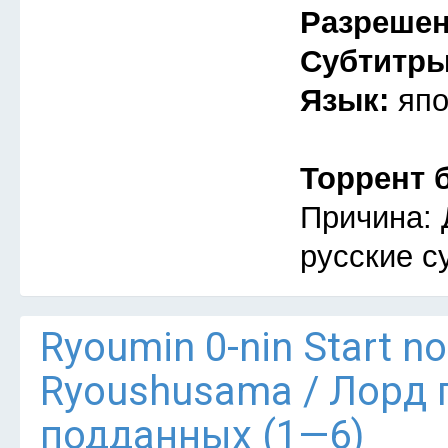
Разреше
Субтитр
Язык:
япо
Торрент 
Причина: 
русские с
Ryoumin 0-nin Start n
Ryoushusama / Лорд 
подданных (1—6)