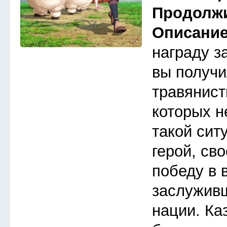
Продолж
Описани
награду з
вы получи
травянист
которых н
такой сит
герой, св
победу в 
заслуживш
нации. Ка