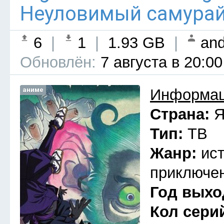
Неуловимый самурай 
6
|
1
|
1.93 GB
|
and
Обновлён:
7 августа в 20:00
аниме
Информац
Страна:
Я
Тип:
ТВ
Жанр:
ис
приключен
Год выхо
Кол сери