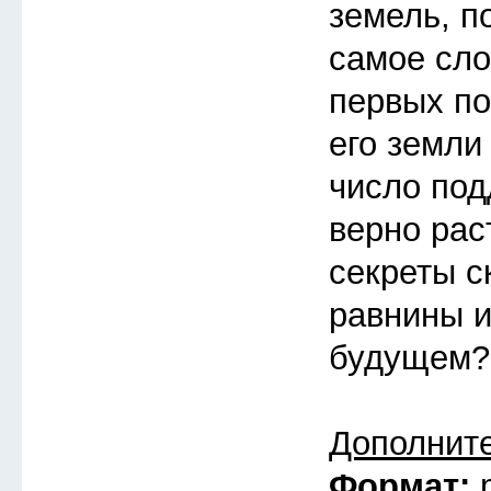
земель, п
самое сло
первых по
его земли
число под
верно рас
секреты с
равнины и
будущем?
Дополнит
Формат: