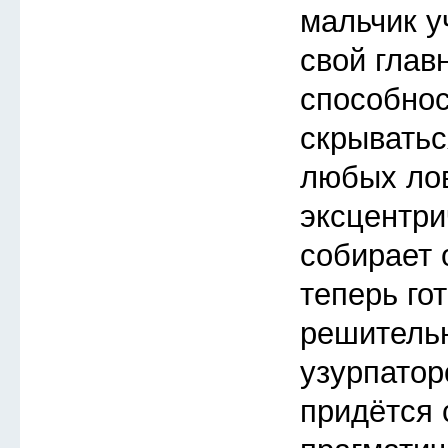
мальчик у
свой глав
способнос
скрыватьс
любых ло
эксцентри
собирает 
теперь го
решитель
узурпатор
придётся 