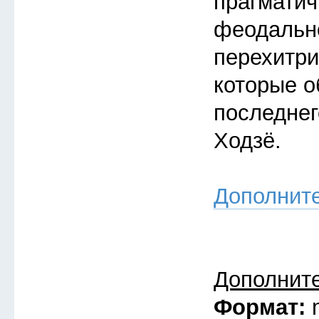
прагмати
феодальн
перехитри
которые о
последнег
Ходзё.
Дополнит
Дополнит
Формат: