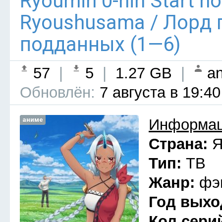
Ryoumin 0-nin Start n
Ryoushusama / Лорд 
подданных (1—6)
57
|
5
|
1.27 GB
|
an
Обновлён:
7 августа в 19:40
аниме
Информац
Страна:
Я
Тип:
ТВ
Жанр:
фэ
Год выхо
Кол сери