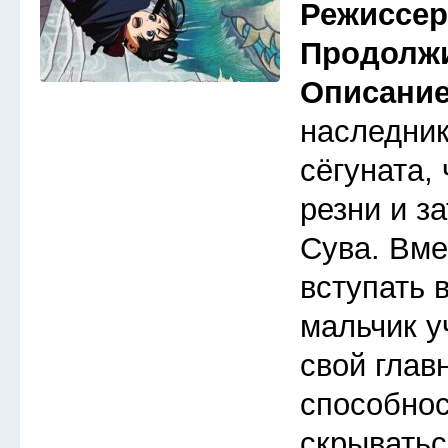
Режиссе
Продолж
Описани
наследник
сёгуната,
резни и з
Сува. Вме
вступать 
мальчик у
свой глав
способнос
скрыватьс