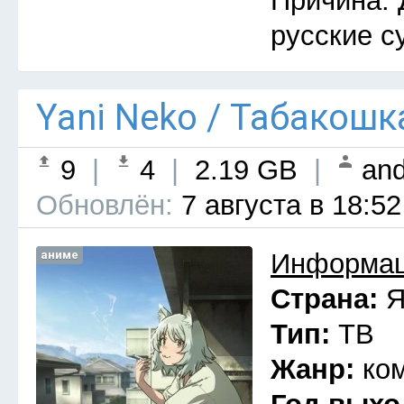
Причина: 
русские с
Yani Neko / Табакошк
9
|
4
|
2.19 GB
|
and
Обновлён:
7 августа в 18:52
аниме
Информац
Страна:
Я
Тип:
ТВ
Жанр:
ко