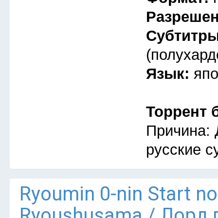
Разреше
Субтитр
(полухард
Язык:
япо
Торрент 
Причина: 
русские с
Ryoumin 0-nin Start n
Ryoushusama / Лорд 