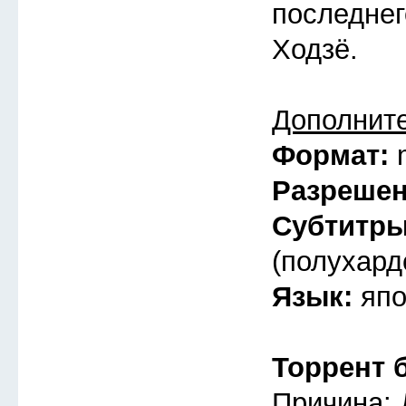
последнег
Ходзё.
Дополнит
Формат:
Разреше
Субтитр
(полухард
Язык:
япо
Торрент 
Причина: 