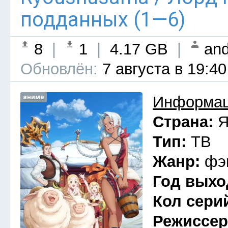
подданных (1—6)
8
|
1
|
4.17 GB
|
and
Обновлён:
7 августа в 19:40
аниме
Информац
Страна:
Я
Тип:
ТВ
Жанр:
фэ
Год выхо
Кол сери
Режиссе