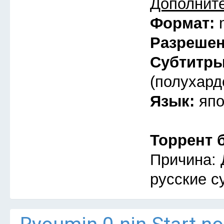
Дополнит
Формат:
Разреше
Субтитр
(полухард
Язык:
япо
Торрент 
Причина: 
русские с