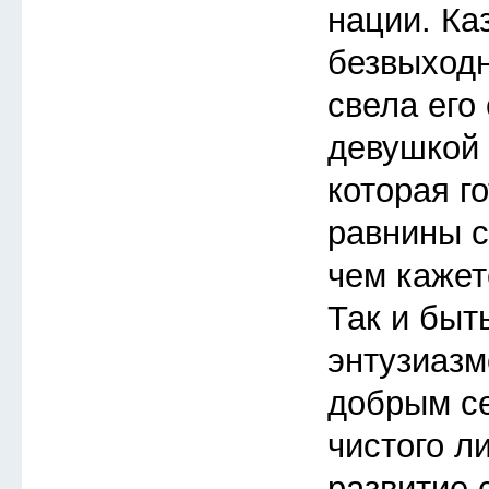
нации. Ка
безвыходн
свела его
девушкой 
которая го
равнины с
чем кажет
Так и быт
энтузиазм
добрым с
чистого л
развитие 