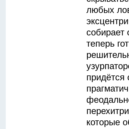
любых ло
эксцентри
собирает 
теперь го
решитель
узурпатор
придётся 
прагмати
феодальн
перехитри
которые о