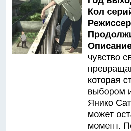
Год выхо
Кол сери
Режиссе
Продолж
Описани
чувство с
превраща
которая с
выбором 
Янико Сат
может ост
момент. П