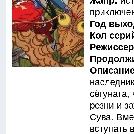
Жанр:
ис
приключен
Год выхо
Кол сери
Режиссе
Продолж
Описани
наследник
сёгуната,
резни и з
Сува. Вме
вступать 