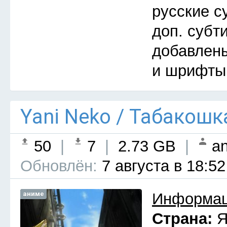
русские с
доп. субт
добавлены
и шрифты
Yani Neko / Табакошк
50
|
7
|
2.73 GB
|
an
Обновлён:
7 августа в 18:52
аниме
Информац
Страна:
Я