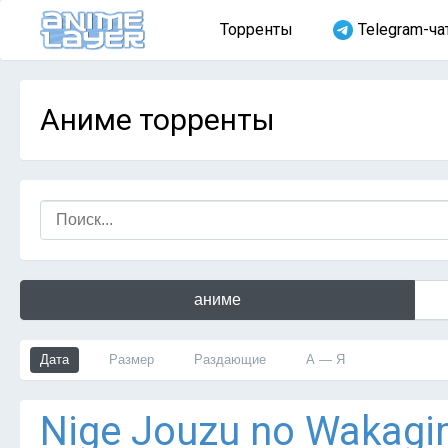
Торренты
Telegram-ча
Аниме торренты
аниме
Дата
Размер
Раздающие
А — Я
Nige Jouzu no Wakagim