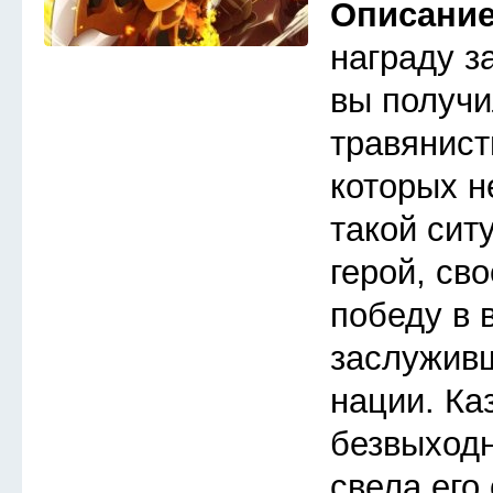
Описани
награду з
вы получи
травянист
которых н
такой сит
герой, св
победу в 
заслуживш
нации. Ка
безвыходн
свела его