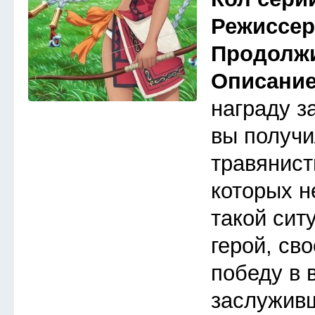
Режиссе
Продолж
Описани
награду з
вы получи
травянист
которых н
такой сит
герой, св
победу в 
заслуживш