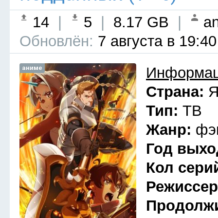
14
|
5
|
8.17 GB
|
an
Обновлён:
7 августа в 19:40
аниме
Информац
Страна:
Я
Тип:
ТВ
Жанр:
фэ
Год выхо
Кол сери
Режиссе
Продолж