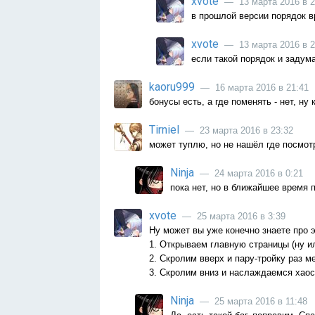
xvote
— 13 марта 2016 в 2
в прошлой версии порядок 
xvote
— 13 марта 2016 в 2
если такой порядок и задуман
kaoru999
— 16 марта 2016 в 21:41
бонусы есть, а где поменять - нет, ну к
Tirniel
— 23 марта 2016 в 23:32
может туплю, но не нашёл где посмотр
Ninja
— 24 марта 2016 в 0:21
пока нет, но в ближайшее время 
xvote
— 25 марта 2016 в 3:39
Ну может вы уже конечно знаете про эт
1. Открываем главную страницы (ну и
2. Скролим вверх и пару-тройку раз м
3. Скролим вниз и наслаждаемся хаос
Ninja
— 25 марта 2016 в 11:48