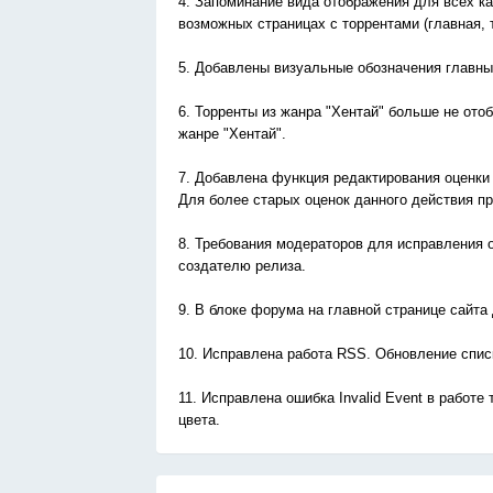
4. Запоминание вида отображения для всех ка
возможных страницах с торрентами (главная, 
5. Добавлены визуальные обозначения главных
6. Торренты из жанра "Хентай" больше не ото
жанре "Хентай".
7. Добавлена функция редактирования оценки 
Для более старых оценок данного действия пр
8. Требования модераторов для исправления 
создателю релиза.
9. В блоке форума на главной странице сайт
10. Исправлена работа RSS. Обновление списк
11. Исправлена ошибка Invalid Event в работе
цвета.