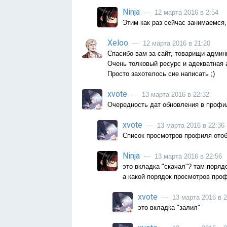
Ninja
— 12 марта 2016 в 2:54
Этим как раз сейчас занимаемся
Xeloo
— 12 марта 2016 в 21:20
Спасибо вам за сайт, товарищи адми
Очень толковый ресурс и адекватная 
Просто захотелось сие написать ;)
xvote
— 13 марта 2016 в 22:32
Очередность дат обновления в профиле
xvote
— 13 марта 2016 в 22:36
Список просмотров профиля отоб
Ninja
— 13 марта 2016 в 22:56
это вкладка "скачал"? там поряд
а какой порядок просмотров проф
xvote
— 13 марта 2016 в 2
это вкладка "залил"