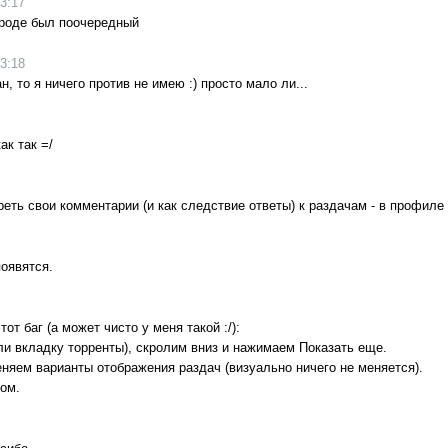
3:17
вроде был поочередный
3:18
, то я ничего против не имею :) просто мало ли...
ак так =/
еть свои комментарии (и как следствие ответы) к раздачам - в профиле и
появятся.
от баг (а может чисто у меня такой :/):
ли вкладку торренты), скролим вниз и нажимаем Показать еще.
еняем варианты отображения раздач (визуально ничего не меняется).
ом.