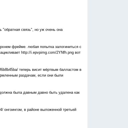
 "обратная связь", но уж очень она
ерхнем фрейме. любая попытка залогиниться с
цикливает http://i.epvpimg.com/2YNfh.png вот
8ef6b8b45ba/ теперь висит мёртвым балластом в
формленным раздачам, если они были
c/ должна была давным давно быть удалена как
bb4/ онгоингом, в районе выложенной третьей