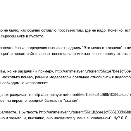
не было, как обычно оставлю простыню там, где не надо. Конечно, есть
сбросом букв в пустоту.
 определённые подозрения вызывает надпись "Это меню отключено" в в
ция" и просит зайти заново. попытка залогиниться через форму ответа за
ы, но не раздачи? к примеру, http://animelayer.ru/torrent/56c1e7b4e1cf6
 но, насколько помню, раньше модераторы лояльнее относились к недоо
и необходимые исправления.
ачах раздачах, то http://animelayer.ru/torrent/56c1b59ae1cf6851038ba6a
в, ни пиров, очередной балласт в "скачал".
балласте. в бытность http://animelayer.ru/torrent/56c1b2cee1cf6851038b6
о и забыто. и, внезапно, оно находится у меня в "скачанном". rly? 0_0