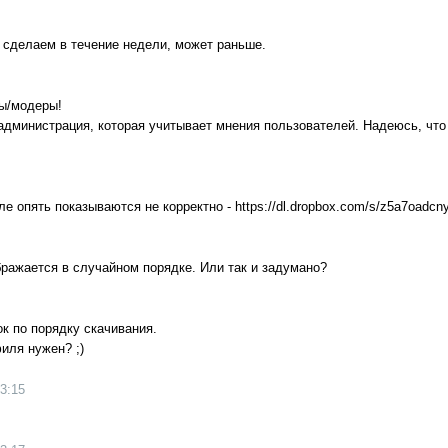
, сделаем в течение недели, может раньше.
ны/модеры!
администрация, которая учитывает мнения пользователей. Надеюсь, что
 опять показываются не корректно - https://dl.dropbox.com/s/z5a7oadcn
ражается в случайном порядке. Или так и задумано?
ок по порядку скачивания.
иля нужен? ;)
3:15