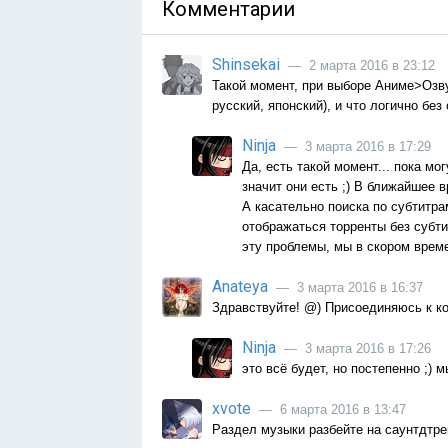
Комментарии
Shinsekai
— 2 марта 2016 в 23:12
Такой момент, при выборе Аниме>Озву
русский, японский), и что логично без
Ninja
— 3 марта 2016 в 17:29
Да, есть такой момент... пока мо
значит они есть ;) В ближайшее 
А касательно поиска по субтитра
отображаться торренты без субти
эту проблемы, мы в скором врем
Anateya
— 3 марта 2016 в 16:37
Здравствуйте! @) Присоединяюсь к ко
Ninja
— 3 марта 2016 в 17:26
это всё будет, но постепенно ;)
xvote
— 6 марта 2016 в 13:47
Раздел музыки разбейте на саунтдтре