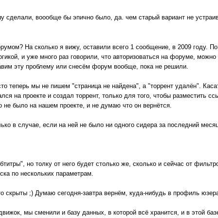
шу сделали, воообще бы эпично было, да. чем старый вариант не устраи
румом? На сколько я вижу, оставили всего 1 сообщение, в 2009 году. По
гикой, и уже много раз говорили, что авторизоваться на форуме, можно 
вим эту проблему или снесём форум вообще, пока не решили.
сто теперь мы не пишем "страница не найдена", а "торрент удалён". Каса
ался на проекте и создал торрент, только для того, чтобы разместить с
о не было на нашем проекте, и не думаю что он вернётся.
ько в случае, если на ней не было ни одного сидера за последний месяц
титры", но толку от него будет столько же, сколько и сейчас от фильтр
ска по нескольких параметрам.
то скрыты ;) Думаю сегодня-завтра вернём, куда-нибудь в профиль юзер
вижок, мы сменили и базу данных, в которой всё хранится, и в этой баз