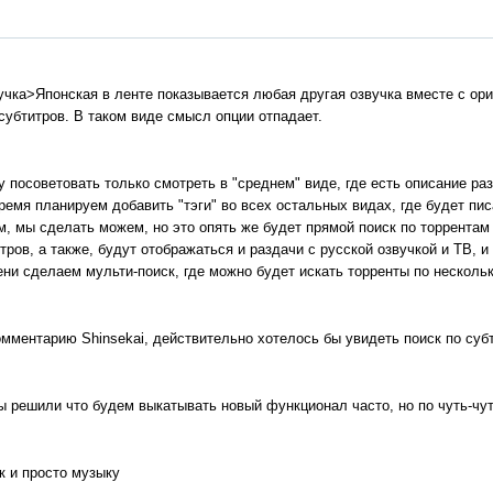
чка>Японская в ленте показывается любая другая озвучка вместе с ори
 субтитров. В таком виде смысл опции отпадает.
гу посоветовать только смотреть в "среднем" виде, где есть описание ра
время планируем добавить "тэги" во всех остальных видах, где будет пис
м, мы сделать можем, но это опять же будет прямой поиск по торрентам
тров, а также, будут отображаться и раздачи с русской озвучкой и ТВ, 
ени сделаем мульти-поиск, где можно будет искать торренты по несколь
мментарию Shinsekai, действительно хотелось бы увидеть поиск по суб
 мы решили что будем выкатывать новый функционал часто, но по чуть-чут
к и просто музыку