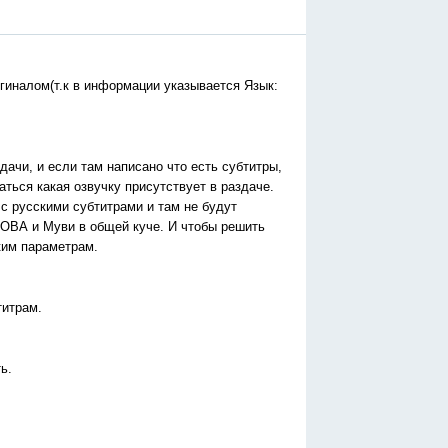
гиналом(т.к в информации указывается Язык:
здачи, и если там написано что есть субтитры,
аться какая озвучку присутствует в раздаче.
 с русскими субтитрами и там не будут
и ОВА и Муви в общей куче. И чтобы решить
ким параметрам.
титрам.
ь.