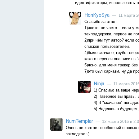
идентификаторы, использовать то
HonKyoSya
— 11 марта 20
Спасибо за ответ.
1)часто, не часто... если у
техподдержки. первое не по
2)при чём тут автор? если 
списков пользователей.
4)было скачано, грубо говор
какого перепоя она висит в 
5)ясно. для меня трекер без
7)это был сарказм, ну да пр
Ninja
— 11 марта 2016
1) Спасибо за ваше не
2) Наверное вы правы, 
4) В "скачаное" попада
5) Надеюсь в будущем, 
NumTemplar
— 12 марта 2016 в 2:
Очень не хватает сообщений о новых к
закладках :(