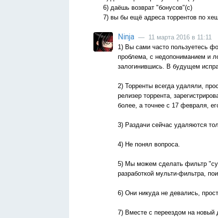
6) даёшь возврат "бонусов"(с)
7) вы бы ещё адреса торрентов по хе
Ninja
— 11 марта 2016 в 11:11
1) Вы сами часто пользуетесь фо
проблема, с недопониманием и ло
залогинившись. В будущем испра
2) Торренты всегда удаляли, про
релизер торрента, зарегистриров
более, а точнее с 17 февраля, ег
3) Раздачи сейчас удаляются тол
4) Не понял вопроса.
5) Мы можем сделать фильтр "суб
разработкой мульти-фильтра, пои
6) Они никуда не девались, прос
7) Вместе с переездом на новый д