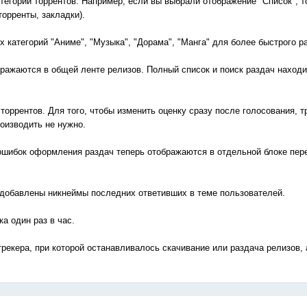
тегорий торрентов. Например, если вы выбрали отображение "Список", т
торренты, закладки).
 категорий "Аниме", "Музыка", "Дорама", "Манга" для более быстрого р
бражаются в общей ленте релизов. Полный список и поиск раздач наход
торрентов. Для того, чтобы изменить оценку сразу после голосования, т
оизводить не нужно.
ошибок оформления раздач теперь отображаются в отдельной блоке пере
а добавлены никнеймы последних ответивших в теме пользователей.
а один раз в час.
 трекера, при которой останавливалось скачивание или раздача релизов,