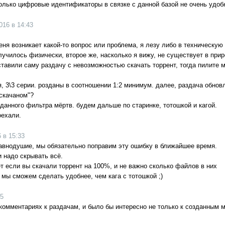
лько цифровые идентификаторы в связке с данной базой не очень удобн
16 в 14:43
 меня возникает какой-то вопрос или проблема, я лезу либо в техническ
лучилось физически, второе же, насколько я вижу, не существует в прир
оставили саму раздачу с невозможностью скачать торрент, тогда пилите
я, 3\3 серии. розданы в соотношении 1:2 минимум. далее, раздача обновл
"скачаном"?
 данного фильтра мёртв. будем дальше по старинке, тотошкой и кагой.
оехали.
 в 15:33
равнодушие, мы обязательно поправим эту ошибку в ближайшее время.
и надо скрывать всё.
ет если вы скачали торрент на 100%, и не важно сколько файлов в них
мы сможем сделать удобнее, чем кага с тотошкой ;)
05
омментариях к раздачам, и было бы интересно не только к созданным мн