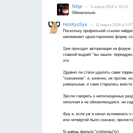
Ninja
— 6 марта 2016 в 16:51
Обязательно
HonKyoSya
— 11 марта 2016 в 5:07
Поскольку профильной ссылки найдено 
напоминает одностороннюю форму со 
1)не проходит авторизация на форум.
главной выдаёт "вы зашли, переадреса
это.
2)давно ли стали удалять сами торрент
"скачанном". я, конечно, не против,
уникальные, и сами старались внест
3)если говорить о неполноценных разд
неполная и не обновляющаяся. ни сидо
4)ну и, если уж я начал вспоминать о 
или четвёртой было скачано, пролистан
5) даёшь фильтр "субтитры"(с)