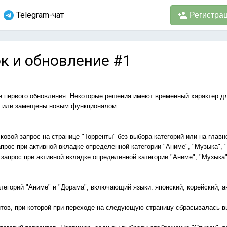
Telegram-чат
Регистра
к и обновление #1
е первого обновления. Некоторые решения имеют временный характер д
ы или замещены новым функционалом.
ковой запрос на странице "Торренты" без выбора категорий или на главн
прос при активной вкладке определенной категории "Аниме", "Музыка", "
запрос при активной вкладке определенной категории "Аниме", "Музыка"
атегорий "Аниме" и "Дорама", включающий языки: японский, корейский, а
нтов, при которой при переходе на следующую страницу сбрасывалась в