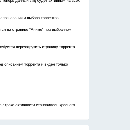
о теперь данный вид будет активным на всех
аспознавания и выбора торрентов.
ится на странице "Аниме" при выбранном
ребуется перезагрузить страницу торрента.
д описанием торрента и виден только
 а строка активности становилась красного