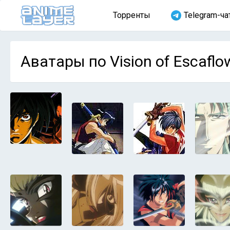
Торренты
Telegram-ча
Аватары по Vision of Escafl