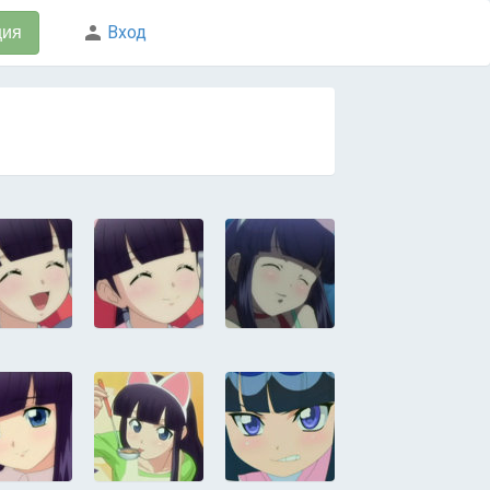
Вход
ция