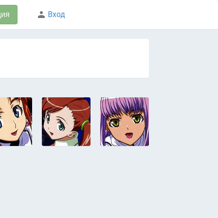
Вход
ция