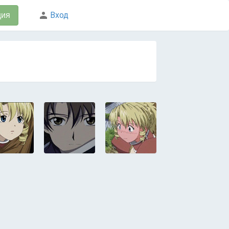
Вход
ция