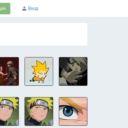
Вход
ция