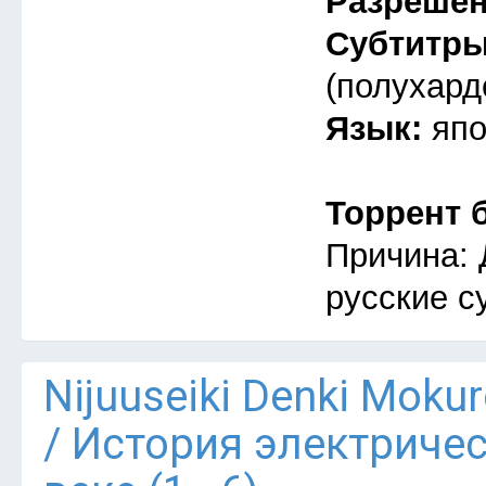
Разреше
Субтитр
(полухард
Язык:
япо
Торрент 
Причина: 
русские с
Nijuuseiki Denki Mokur
/ История электриче