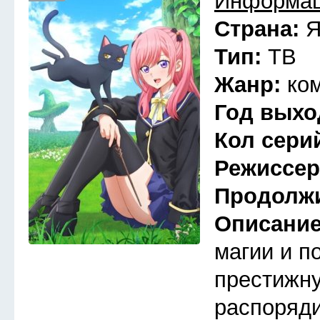
Информац
Страна:
Я
Тип:
ТВ
Жанр:
ко
Год выхо
Кол сери
Режиссе
Продолж
Описани
магии и п
престижну
распоряди