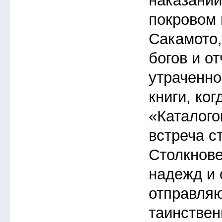
наказаний
покровом 
Сакамото
богов и о
утраченно
книги, ког
«Каталого
встреча с
Столкнов
надежд и 
отправляю
таинствен