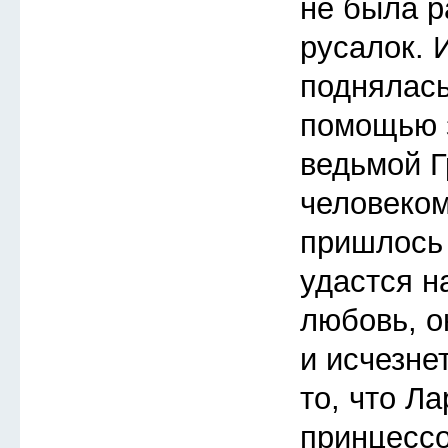
не была р
русалок. 
поднялась
помощью з
ведьмой Г
человеком
пришлось 
удастся н
любовь, о
и исчезне
то, что Л
принцессо