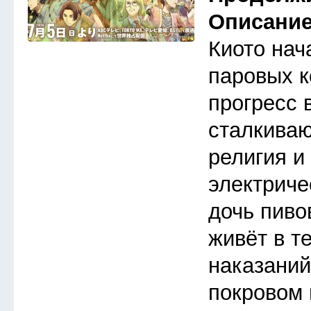
Описани
Киото нач
паровых к
прогресс 
сталкива
религия и
электриче
дочь пиво
живёт в т
наказаний
покровом 