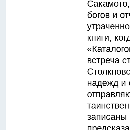
Сакамото
богов и о
утраченно
книги, ког
«Каталого
встреча с
Столкнов
надежд и 
отправляю
таинствен
записаны 
предсказа