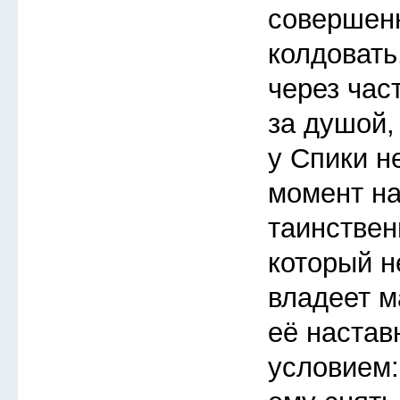
совершен
колдовать
через час
за душой,
у Спики н
момент на
таинствен
который не
владеет ма
её настав
условием: