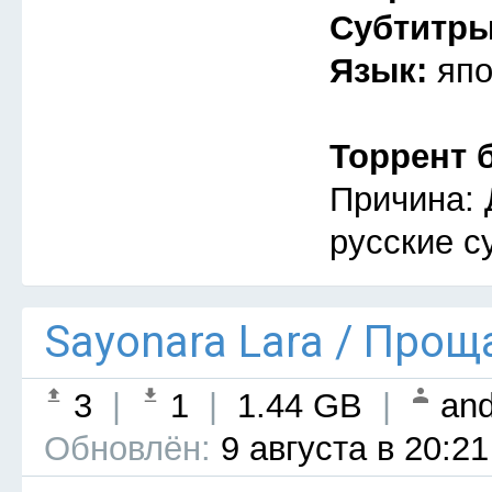
Субтитр
Язык:
япо
Торрент 
Причина: 
русские с
Sayonara Lara / Прощ
3
|
1
|
1.44 GB
|
and
Обновлён:
9 августа в 20:21