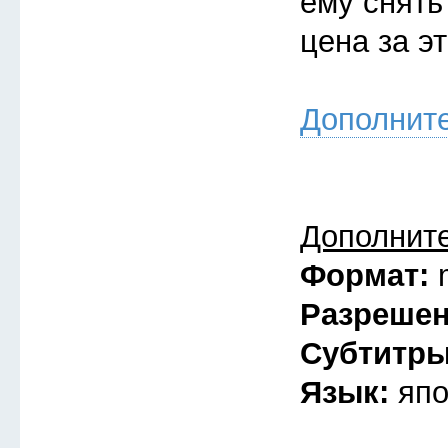
ему снять
цена за э
Дополнит
Дополнит
Формат:
Разреше
Субтитр
Язык:
япо