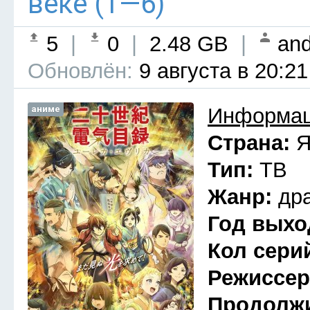
веке (1—6)
5
|
0
|
2.48 GB
|
and
Обновлён:
9 августа в 20:21
аниме
Информац
Страна:
Я
Тип:
ТВ
Жанр:
др
Год выхо
Кол сери
Режиссе
Продолж