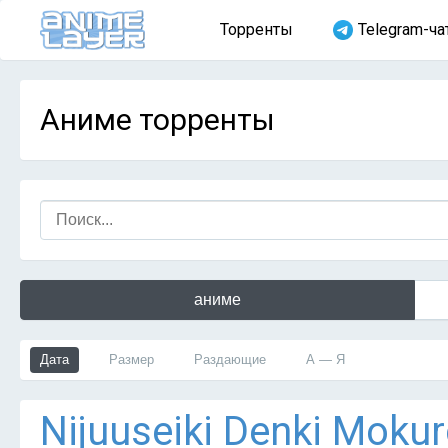
Торренты
Telegram-ча
Аниме торренты
аниме
Дата
Размер
Раздающие
А — Я
Nijuuseiki Denki Mokur