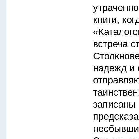
утраченно
книги, ког
«Каталого
встреча с
Столкнов
надежд и 
отправляю
таинствен
записаны 
предсказа
несбывшие