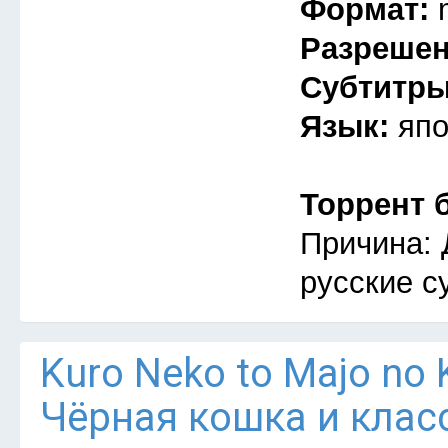
Формат:
Разреше
Субтитр
Язык:
япо
Торрент 
Причина: 
русские с
Kuro Neko to Majo no 
Чёрная кошка и клас