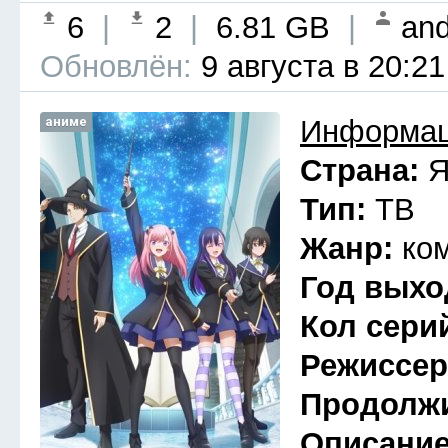
6
|
2
|
6.81 GB
|
and
Обновлён:
9 августа в 20:21
аниме
Информац
Страна:
Я
Тип:
ТВ
Жанр:
ко
Год выхо
Кол сери
Режиссе
Продолж
Описани