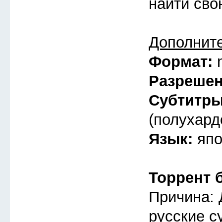
найти св
Дополнит
Формат:
Разреше
Субтитр
(полухард
Язык:
япо
Торрент 
Причина: 
русские с