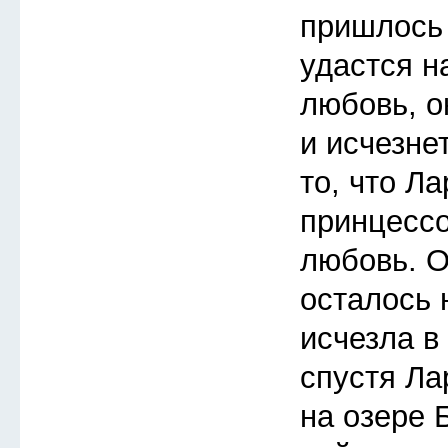
пришлось 
удастся н
любовь, о
и исчезне
то, что Л
принцессо
любовь. О
осталось 
исчезла в
спустя Ла
на озере 