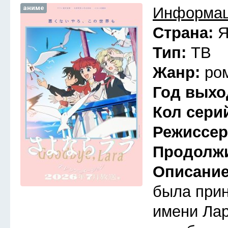
аниме
Информац
Страна:
Я
Тип:
ТВ
Жанр:
ро
Год выхо
Кол сери
Режиссе
Продолж
Описани
была прин
имени Лар