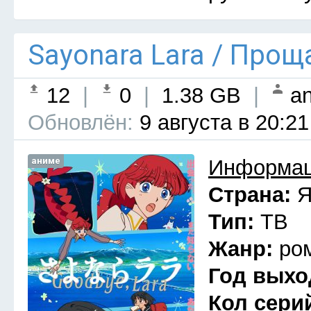
Sayonara Lara / Прощ
12
|
0
|
1.38 GB
|
an
Обновлён:
9 августа в 20:21
аниме
Информац
Страна:
Я
Тип:
ТВ
Жанр:
ро
Год выхо
Кол сери