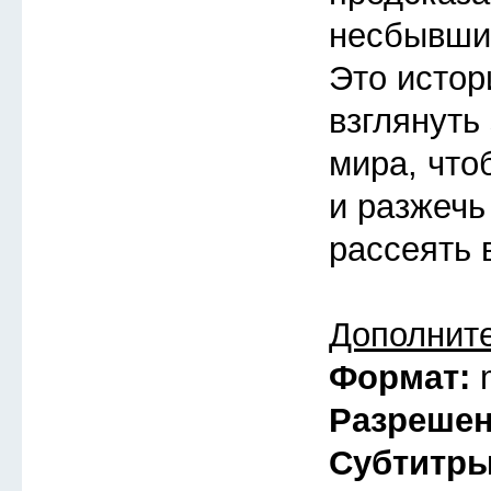
несбывшие
Это истор
взглянуть
мира, что
и разжечь
рассеять 
Дополнит
Формат:
Разреше
Субтитр