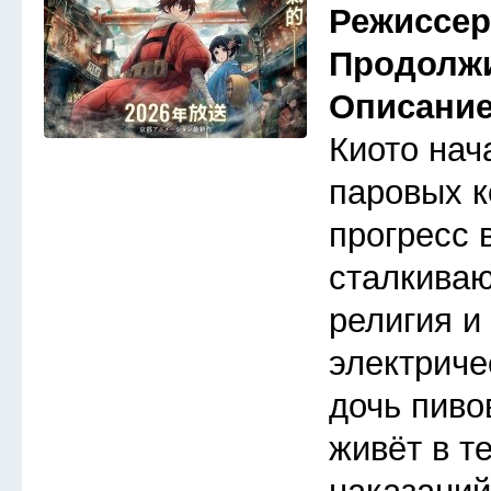
Режиссе
Продолж
Описани
Киото нач
паровых к
прогресс 
сталкива
религия и
электриче
дочь пиво
живёт в т