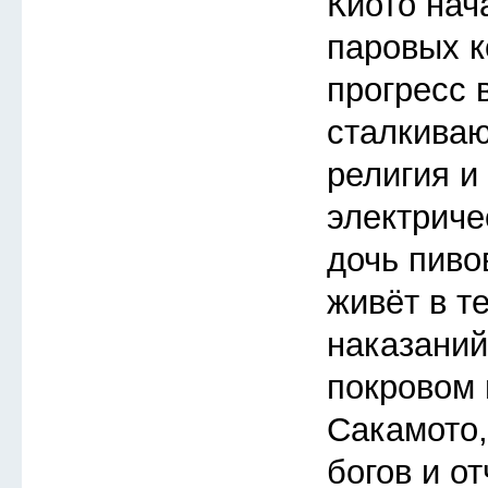
Киото нач
паровых к
прогресс 
сталкива
религия и
электриче
дочь пиво
живёт в т
наказаний
покровом 
Сакамото
богов и о