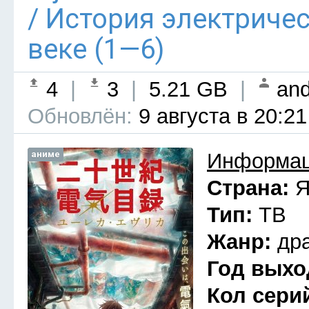
/ История электриче
веке (1—6)
4
|
3
|
5.21 GB
|
and
Обновлён:
9 августа в 20:21
аниме
Информац
Страна:
Я
Тип:
ТВ
Жанр:
др
Год выхо
Кол сери