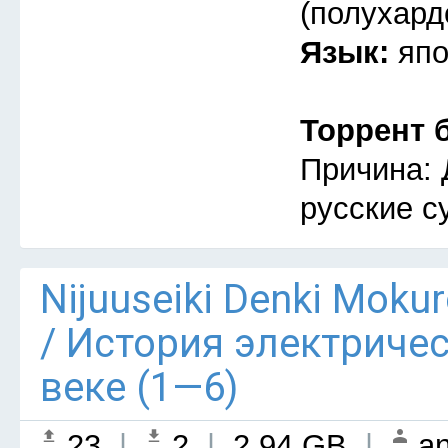
(полухард
Язык:
япо
Торрент 
Причина: 
русские с
Nijuuseiki Denki Mokur
/ История электриче
веке (1—6)
23
|
2
|
2.94 GB
|
an