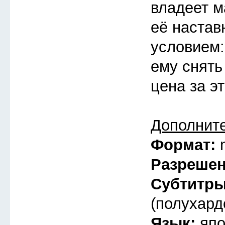
владеет ма
её настав
условием:
ему снять
цена за э
Дополнит
Формат:
Разреше
Субтитр
(полухард
Язык:
япо